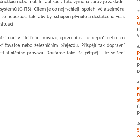
M
ednotkou nebo mobilní aplikací. Tato výměna zpráv je základní
ystémů (C-ITS). Cílem je co nejrychleji, spolehlivě a zejména
1
m se nebezpečí tak, aby byl schopen plynule a dostatečně včas
S
u
situací.
C
v
í situaci v silničním provozu, upozorní na nebezpečí nebo jen
 křižovatce nebo železničním přejezdu. Přispějí tak dopravní
6
sti silničního provozu. Doufáme také, že přispějí i ke snížení
P
b
P
p
4
F
m
s
Č
p
1
S
z