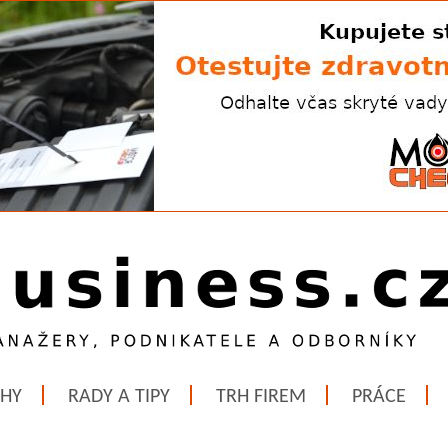
ĚHY
RADY A TIPY
TRH FIREM
PRÁCE