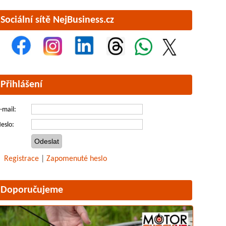
Sociální sítě NejBusiness.cz
Přihlášení
-mail:
eslo:
Registrace
|
Zapomenuté heslo
Doporučujeme