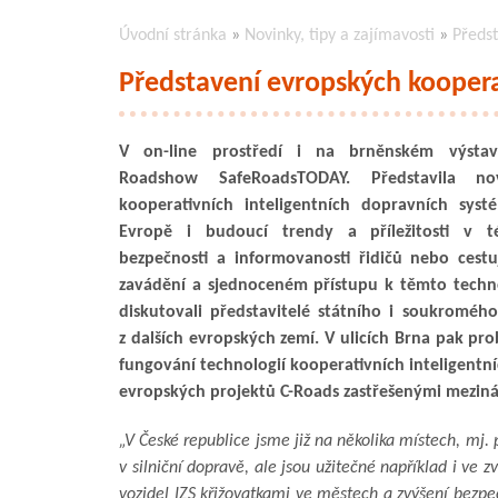
Úvodní stránka
»
Novinky, tipy a zajímavosti
»
Předs
Představení evropských kooper
V on-line prostředí i na brněnském výstavi
Roadshow SafeRoadsTODAY. Představila no
kooperativních inteligentních dopravních syst
Evropě i budoucí trendy a příležitosti v té
bezpečnosti a informovanosti řidičů nebo cestu
zavádění a sjednoceném přístupu k těmto techn
diskutovali představitelé státního i soukroméh
z dalších evropských zemí. V ulicích Brna pak pro
fungování technologií kooperativních inteligentn
evropských projektů C-Roads zastřešenými meziná
„V České republice jsme již na několika místech, mj. 
v silniční dopravě, ale jsou užitečné například i ve
vozidel IZS křižovatkami ve městech a zvýšení bezpe