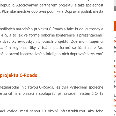
Republic. Asociovaným partnerem projektu je také společnost
 Plzeňské městské dopravní podniky a Dopravní podnik města
notlivých národních projektů C-Roads a také budoucí trendy a
í C-ITS, a to jak ve formě odborné konference s prezentacemi,
4
é dvacítky evropských pilotních projektů. Zde mohli zájemci
P
J
 daném regionu. Díky virtuální platformě se účastníci z řad
s
íhá nasazení kooperativních inteligentních dopravních systémů
7
S
z
 projektu C-Roads
p
S
z
ezinárodní iniciativou C-Roads, jež byla výsledkem společné
e za cíl harmonizaci a spolupráci při zavádění systémů C-ITS
3
P
r
ci vozidel mezi sebou i s okolní infrastrukturou. Aby toho
r