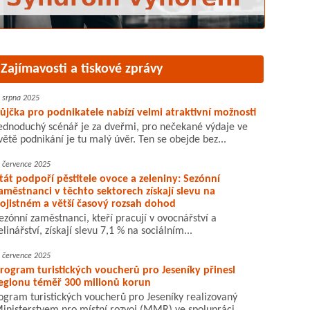
Zajímavosti a tiskové zprávy
. srpna 2025
ůjčka pro podnikatele nabízí velmi atraktivní možnosti
ednoduchý scénář je za dveřmi, pro nečekané výdaje ve
větě podnikání je tu malý úvěr. Ten se obejde bez...
. července 2025
tát podpoří pěstitele ovoce a zeleniny: Sezónní
aměstnanci v těchto sektorech získají slevu na
ojistném a větší časový rozsah dohod
ezónní zaměstnanci, kteří pracují v ovocnářství a
elinářství, získají slevu 7,1 % na sociálním...
. července 2025
rogram turistických voucherů pro Jeseníky přinesl
egionu téměř 300 milionů korun
ogram turistických voucherů pro Jeseníky realizovaný