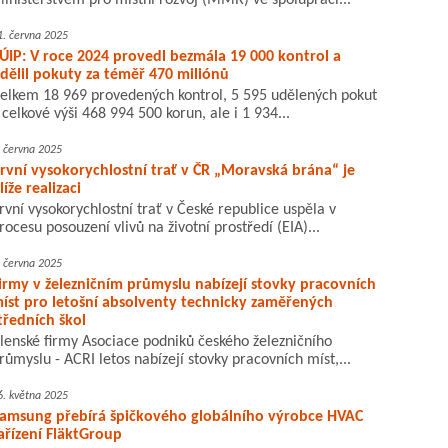
inisterstvem pro místní rozvoj (MMR) ve spolupráci...
1. června 2025
ÚIP: V roce 2024 provedl bezmála 19 000 kontrol a
dělil pokuty za téměř 470 miliónů
elkem 18 969 provedených kontrol, 5 595 udělených pokut
 celkové výši 468 994 500 korun, ale i 1 934...
. června 2025
rvní vysokorychlostní trať v ČR „Moravská brána“ je
líže realizaci
rvní vysokorychlostní trať v České republice uspěla v
rocesu posouzení vlivů na životní prostředí (EIA)...
. června 2025
irmy v železničním průmyslu nabízejí stovky pracovních
íst pro letošní absolventy technicky zaměřených
tředních škol
lenské firmy Asociace podniků českého železničního
růmyslu - ACRI letos nabízejí stovky pracovních míst,...
6. května 2025
amsung přebírá špičkového globálního výrobce HVAC
ařízení FläktGroup