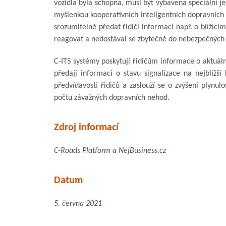
vozidla byla schopna, musí být vybavena speciální j
myšlenkou kooperativních inteligentních dopravních s
srozumitelně předat řidiči informaci např. o blížící
reagovat a nedostával se zbytečně do nebezpečných 
C-ITS systémy poskytují řidičům informace o aktuáln
předají informaci o stavu signalizace na nejbližší
předvídavosti řidičů a zaslouží se o zvýšení plynulo
počtu závažných dopravních nehod.
Zdroj informací
C-Roads Platform a NejBusiness.cz
Datum
5. června 2021