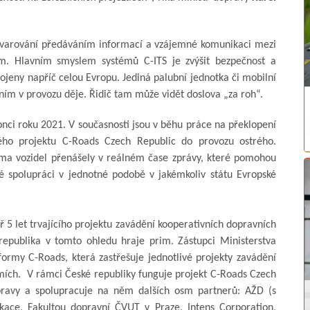
m varování předáváním informací a vzájemné komunikaci mezi
ním. Hlavním smyslem systémů C-ITS je zvýšit bezpečnost a
pojeny napříč celou Evropu. Jediná palubní jednotka či mobilní
 ním v provozu děje. Řidič tam může vidět doslova „za roh“.
nci roku 2021. V současnosti jsou v běhu práce na překlopení
ého projektu C-Roads Czech Republic do provozu ostrého.
ma vozidel přenášely v reálném čase zprávy, které pomohou
ské spolupráci v jednotné podobě v jakémkoliv státu Evropské
5 let trvajícího projektu zavádění kooperativních dopravních
epublika v tomto ohledu hraje prim. Zástupci Ministerstva
formy C-Roads, která zastřešuje jednotlivé projekty zavádění
mích. V rámci České republiky funguje projekt C-Roads Czech
opravy a spolupracuje na něm dalších osm partnerů: AŽD (s
kace, Fakultou dopravní ČVUT v Praze, Intens Corporation,