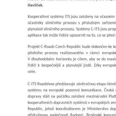
Havlíček
.
Kooperativní systémy ITS jsou založeny na včasné
účastníky silničního provozu s příslušným zaříze
plynulost silničního provozu. Systémy C-ITS jsou pro
aplikace tak může řidiče upozornit na to, co se před
Projekt C-Roads Czech Republic bude dokončen ke ko
pilotního provozu realizovaného v rámci evropsk
V dlouhodobém horizontu je cílem, aby se do maxi
řidiči k bezpečnější a plynulejší jízdě. Díky evrop
unie.
C-ITS Roadshow představuje závěrečnou etapu téměř 
systému na evropské pozemní komunikace. Česká r
dopravy stáli na počátku založení mezinárodní Plat
kooperativních dopravních systémů v evropských ze
Republic, jehož koordinátorem je Ministerstvo d
přidruženou společností Radom), Brněnské komuni