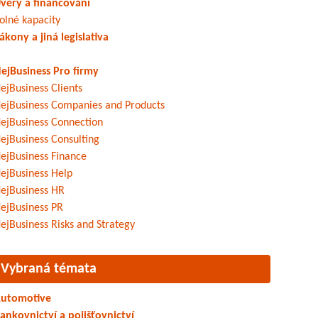
věry a financování
olné kapacity
ákony a jiná legislativa
ejBusiness Pro firmy
ejBusiness Clients
ejBusiness Companies and Products
ejBusiness Connection
ejBusiness Consulting
ejBusiness Finance
ejBusiness Help
ejBusiness HR
ejBusiness PR
ejBusiness Risks and Strategy
Vybraná témata
utomotive
ankovnictví a pojišťovnictví