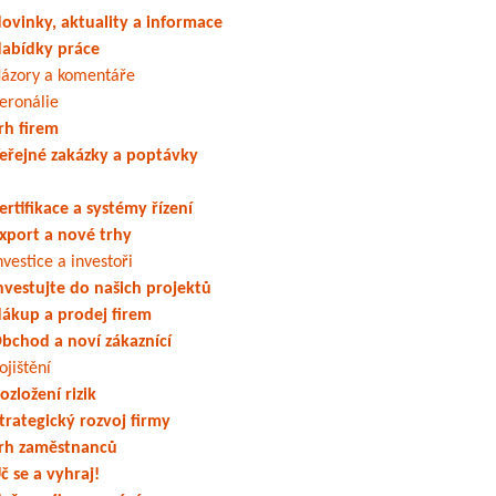
ovinky, aktuality a informace
abídky práce
ázory a komentáře
eronálie
rh firem
eřejné zakázky a poptávky
ertifikace a systémy řízení
xport a nové trhy
nvestice a investoři
nvestujte do našich projektů
ákup a prodej firem
bchod a noví zákaznící
ojištění
ozložení rizik
trategický rozvoj firmy
rh zaměstnanců
č se a vyhraj!