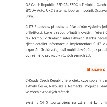
O2 Czech Republic, ŘSD ČR, SŽDC a T-Mobile Czech 
ŠKODA Auto, URC Systems, Dopravní podnik Ostrava,
Brna.
C-ITS Roadshow představila účastníkům výsledky jed
příležitosti, které s sebou přináší inovativní řešen
tak formou virtuálních interaktivních stánků necel
zjistit detailní informace o implementaci C-ITS v
expertů i široké veřejnosti mohli dozvědět, jak prob
do reálného provozu v různých zemích EU.
Stručně o
C-Roads Czech Republic je projekt úzce spojený s m
aktivity Česka, Rakouska a Německa. Projekt si klad
ve všech evropských státech.
Systémy C-ITS jsou založeny na vzájemné komunika