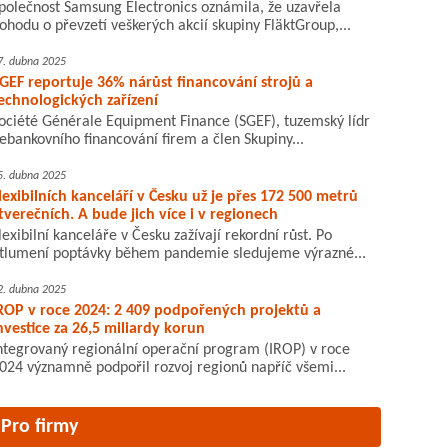
polečnost Samsung Electronics oznámila, že uzavřela
ohodu o převzetí veškerých akcií skupiny FläktGroup,...
7. dubna 2025
GEF reportuje 36% nárůst financování strojů a
echnologických zařízení
ociété Générale Equipment Finance (SGEF), tuzemský lídr
ebankovního financování firem a člen Skupiny...
5. dubna 2025
lexibilních kanceláří v Česku už je přes 172 500 metrů
tverečních. A bude jich více i v regionech
lexibilní kanceláře v Česku zažívají rekordní růst. Po
tlumení poptávky během pandemie sledujeme výrazné...
2. dubna 2025
ROP v roce 2024: 2 409 podpořených projektů a
nvestice za 26,5 miliardy korun
ntegrovaný regionální operační program (IROP) v roce
024 významně podpořil rozvoj regionů napříč všemi...
Pro firmy