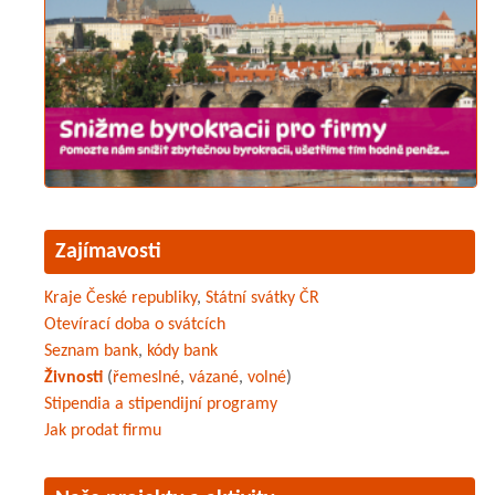
Zajímavosti
Kraje České republiky
,
Státní svátky ČR
Otevírací doba o svátcích
Seznam bank
,
kódy bank
Živnosti
(
řemeslné
,
vázané
,
volné
)
Stipendia a stipendijní programy
Jak prodat firmu