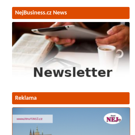
NejBusiness.cz News
Reklama