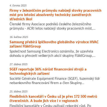
4. června 2025
Firmy v železničním průmyslu nabízejí stovky pracovních
míst pro letošní absolventy technicky zaměřených
středních škol
Členské firmy Asociace podniků českého železničního
průmyslu - ACRI letos nabízejí stovky pracovních míst,...
16. května 2025
Samsung přebírá špičkového globálního výrobce HVAC
zařízení FläktGroup
Společnost Samsung Electronics oznámila, že uzavřela
dohodu o převzetí veškerých akcií skupiny FläktGroup,...
27. dubna 2025
SGEF reportuje 36% nárůst financování strojů a
technologických zařízení
Société Générale Equipment Finance (SGEF), tuzemský lídr
nebankovního financování firem a člen Skupiny...
25. dubna 2025
Flexibilních kanceláří v Česku už je přes 172 500 metrů
čtverečních. A bude jich více i v regionech
Flexibilní kanceláře v Česku zažívají rekordní růst. Po