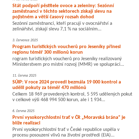
Stát podpoří pěstitele ovoce a zeleniny: Sezónní
zaměstnanci v těchto sektorech získají slevu na
pojistném a větší časový rozsah dohod
Sezónní zaměstnanci, kteří pracují v ovocnářství a
zelinářství, získají slevu 7,1 % na sociálním...
3. července 2025
Program turistických voucherů pro Jeseníky přinesl
regionu téměř 300 milionů korun
rogram turistických voucherů pro Jeseníky realizovaný
Ministerstvem pro místní rozvoj (MMR) ve spolupráci...
11. června 2025
SÚIP: V roce 2024 provedl bezmála 19 000 kontrol a
udělil pokuty za téměř 470 miliónů
Celkem 18 969 provedených kontrol, 5 595 udělených pokut
v celkové výši 468 994 500 korun, ale i 1 934...
6. června 2025
První vysokorychlostní trať v ČR „Moravská brána“ je
blíže realizaci
První vysokorychlostní trať v České republice uspěla v
procesu posouzení vlivů na životní prostředí (EIA)...