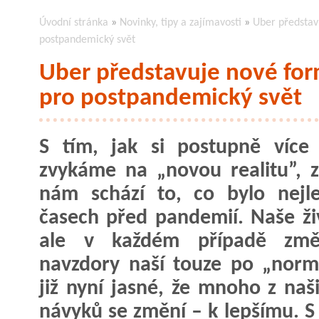
Úvodní stránka
»
Novinky, tipy a zajímavosti
»
Uber představu
postpandemický svět
Uber představuje nové form
pro postpandemický svět
S tím, jak si postupně více
zvykáme na „novou realitu”, 
nám schází to, co bylo nejl
časech před pandemií. Naše ži
ale v každém případě změ
navzdory naší touze po „norm
již nyní jasné, že mnoho z naš
návyků se změní – k lepšímu. 