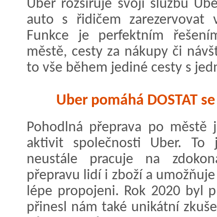
Uber rozšiřuje svoji službu Ub
auto s řidičem zarezervovat 
Funkce je perfektním řešen
městě, cesty za nákupy či návš
to vše během jediné cesty s je
Uber pomáhá DOSTAT se 
Pohodlná přeprava po městě j
aktivit společnosti Uber. To
neustále pracuje na zdokon
přepravu lidí i zboží a umožňuj
lépe propojeni. Rok 2020 byl p
přinesl nám také unikátní zkuše