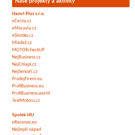
Naše projekty a aktivity
Hamri Plus s.r.o.
eČechy.cz
eMoravia.cz
eSlezsko.cz
Mládež.cz
MOTORcheckUP
NejBusiness.cz
NejChlapi.cz
NejSenioři.cz
ProdejFirem.eu
ProfiBusiness.eu
ProfiBusiness.world
TestMotoru.cz
Spolek I4U
eRecenze.eu
Nejlepší nápad