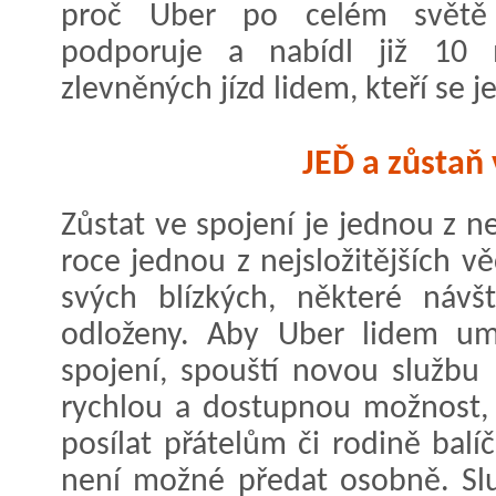
proč Uber po celém světě 
podporuje a nabídl již 10 
zlevněných jízd lidem, kteří se
JEĎ a zůstaň 
Zůstat ve spojení je jednou z n
roce jednou z nejsložitějších vě
svých blízkých, některé návš
odloženy. Aby Uber lidem umo
spojení, spouští novou službu 
rychlou a dostupnou možnost, 
posílat přátelům či rodině balíč
není možné předat osobně. Slu