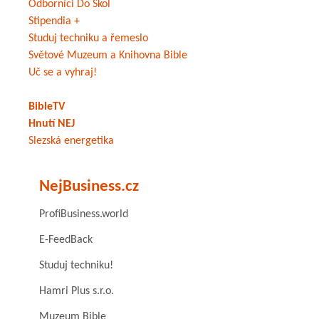
Odborníci Do Škol
Stipendia +
Studuj techniku a řemeslo
Světové Muzeum a Knihovna Bible
Uč se a vyhraj!
BibleTV
Hnutí NEJ
Slezská energetika
NejBusiness.cz
ProfiBusiness.world
E-FeedBack
Studuj techniku!
Hamri Plus s.r.o.
Muzeum Bible