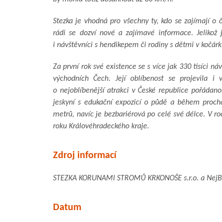
Stezka je vhodná pro všechny ty, kdo se zajímají o č
rádi se dozví nové a zajímavé informace. Jelikož 
i návštěvníci s hendikepem či rodiny s dětmi v kočárk
Za první rok své existence se s více jak 330 tisíci n
východních Čech. Její oblíbenost se projevila i
o nejoblíbenější atrakci v České republice pořádan
jeskyní s edukační expozicí o půdě a během proch
metrů, navíc je bezbariérová po celé své délce. V r
roku Královéhradeckého kraje.
Zdroj informací
STEZKA KORUNAMI STROMŮ KRKONOŠE s.r.o. a NejBu
Datum