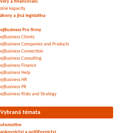
věry a financování
olné kapacity
ákony a jiná legislativa
ejBusiness Pro firmy
ejBusiness Clients
ejBusiness Companies and Products
ejBusiness Connection
ejBusiness Consulting
ejBusiness Finance
ejBusiness Help
ejBusiness HR
ejBusiness PR
ejBusiness Risks and Strategy
Vybraná témata
utomotive
ankovnictví a pojišťovnictví