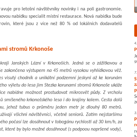
avuje pro letošní návštěvníky novinky i na poli gastronomie.
novou nabídku specialit místní restaurace. Nová nabídka bude
rovin, které jsou z více než 80 % od lokálních dodavatelů
4
ami stromů Krkonoše
P
J
s
raji Janských Lázní v Krkonoších. Jedná se o zážitkovou a
 je zakončena výstupem na 45 metrů vysokou vyhlídkovou věž.
7
řes visutý chodník a unikátní podzemní jeskyni až ke korunám
S
z
ného výletu do lesa jim Stezka korunami stromů Krkonoše ukáže
p
zice nabídne možnost prostudovat mikrosvět půdy. Z vrcholu
S
ů smíšeného krkonošského lesa i do krajiny kolem. Cesta dolů
z
nu, jehož tubus o průměru jeden metr je dlouhý 80 metrů.
3
ívají všichni návštěvníci, včetně seniorů. Zatím nejstaršímu
P
ého počasí lze dosáhnout v tobogánu rychlosti až 30 km/h, za
r
t, které by bylo možné dosáhnout (s podpoou napršené vody),
r