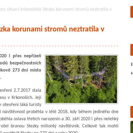
ry situaci krkonošská Stezka korunami stromů neztratila v
zka korunami stromů neztratila v
20 i přes nepřízeň
vodů bezpečnostních
E
lkově 273 dní místo
H
.
vření 2.7.2017 stala
u v Krkonoších. Její
 otevření láká turisty
ní návštěvnost proběhla v létě 2018, kdy během jediného dne
oběhla oslava třetích narozenin a 30. září 2020 i přes nelehký
ošel branou Stezky miliontý návštěvník. Celkově tak mohli