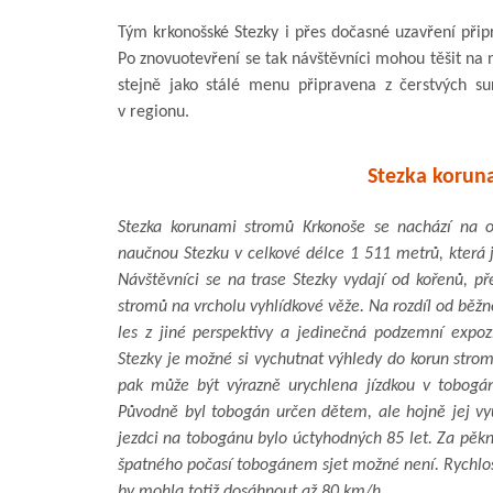
Tým krkonošské Stezky i přes dočasné uzavření připr
Po znovuotevření se tak návštěvníci mohou těšit na 
stejně jako stálé menu připravena z čerstvých su
v regionu.
Stezka korun
Stezka korunami stromů Krkonoše se nachází na ok
naučnou Stezku v celkové délce 1 511 metrů, která
Návštěvníci se na trase Stezky vydají od kořenů, p
stromů na vrcholu vyhlídkové věže. Na rozdíl od běž
les z jiné perspektivy a jedinečná podzemní expo
Stezky je možné si vychutnat výhledy do korun strom
pak může být výrazně urychlena jízdkou v tobogá
Původně byl tobogán určen dětem, ale hojně jej využ
jezdci na tobogánu bylo úctyhodných 85 let. Za pěkn
špatného počasí tobogánem sjet možné není. Rychlos
by mohla totiž dosáhnout až 80 km/h.