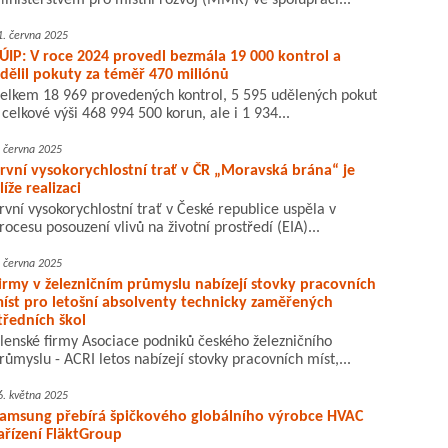
inisterstvem pro místní rozvoj (MMR) ve spolupráci...
1. června 2025
ÚIP: V roce 2024 provedl bezmála 19 000 kontrol a
dělil pokuty za téměř 470 miliónů
elkem 18 969 provedených kontrol, 5 595 udělených pokut
 celkové výši 468 994 500 korun, ale i 1 934...
. června 2025
rvní vysokorychlostní trať v ČR „Moravská brána“ je
líže realizaci
rvní vysokorychlostní trať v České republice uspěla v
rocesu posouzení vlivů na životní prostředí (EIA)...
. června 2025
irmy v železničním průmyslu nabízejí stovky pracovních
íst pro letošní absolventy technicky zaměřených
tředních škol
lenské firmy Asociace podniků českého železničního
růmyslu - ACRI letos nabízejí stovky pracovních míst,...
6. května 2025
amsung přebírá špičkového globálního výrobce HVAC
ařízení FläktGroup