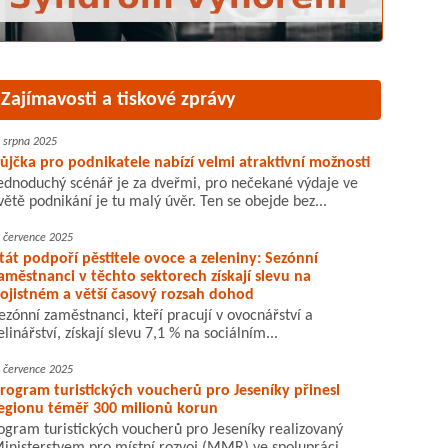
Zajímavosti a tiskové zprávy
. srpna 2025
ůjčka pro podnikatele nabízí velmi atraktivní možnosti
ednoduchý scénář je za dveřmi, pro nečekané výdaje ve
větě podnikání je tu malý úvěr. Ten se obejde bez...
. července 2025
tát podpoří pěstitele ovoce a zeleniny: Sezónní
aměstnanci v těchto sektorech získají slevu na
ojistném a větší časový rozsah dohod
ezónní zaměstnanci, kteří pracují v ovocnářství a
elinářství, získají slevu 7,1 % na sociálním...
. července 2025
rogram turistických voucherů pro Jeseníky přinesl
egionu téměř 300 milionů korun
ogram turistických voucherů pro Jeseníky realizovaný