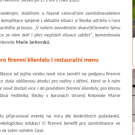
 navštívit Stezku po 273 dní z roku 2020.
zavedeným, stabilním a hlavně celoročním zaměstnavatelem
s komplikace spojené s aktuální situací si Stezka udržela v roce
dardního provozu.
„V našem zavedeném dvacetičlenném týmu
 se nám daří i přes nepřízeň situace udržet“
, komentovala
 Krkonoše
Marie Jarkovská
.
ro firemní klientelu i restaurační menu
tezce od jejího vzniku nově více zaměří na podporu firemní
ce stala oblíbenou atrakcí pro rodiny s dětmi, které se k nám
 nově dostali více i do povědomí firemní klientely, pro kterou
dává ředitelka Stezky v korunách stromů Krkonoše Marie
elu připravovat eventy na míru dle konkrétních požadavků.
 ekologickou edukací či firemní benefit pro zaměstnance ve
u ve svém volném čase.