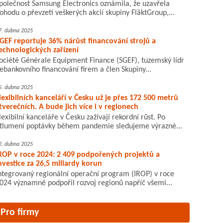
polečnost Samsung Electronics oznámila, že uzavřela
ohodu o převzetí veškerých akcií skupiny FläktGroup,...
7. dubna 2025
GEF reportuje 36% nárůst financování strojů a
echnologických zařízení
ociété Générale Equipment Finance (SGEF), tuzemský lídr
ebankovního financování firem a člen Skupiny...
5. dubna 2025
lexibilních kanceláří v Česku už je přes 172 500 metrů
tverečních. A bude jich více i v regionech
lexibilní kanceláře v Česku zažívají rekordní růst. Po
tlumení poptávky během pandemie sledujeme výrazné...
2. dubna 2025
ROP v roce 2024: 2 409 podpořených projektů a
nvestice za 26,5 miliardy korun
ntegrovaný regionální operační program (IROP) v roce
024 významně podpořil rozvoj regionů napříč všemi...
Pro firmy