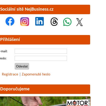
Sociální sítě NejBusiness.cz
Přihlášení
-mail:
eslo:
Registrace
|
Zapomenuté heslo
Doporučujeme