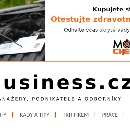
ĚHY
RADY A TIPY
TRH FIREM
PRÁCE