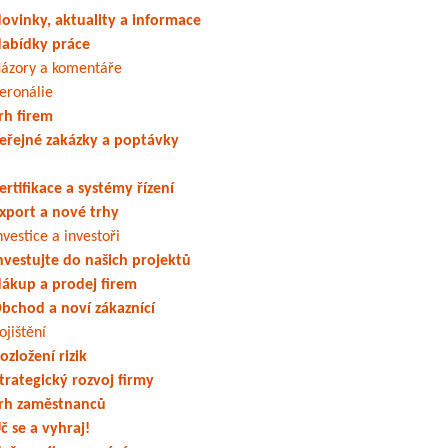
ovinky, aktuality a informace
abídky práce
ázory a komentáře
eronálie
rh firem
eřejné zakázky a poptávky
ertifikace a systémy řízení
xport a nové trhy
nvestice a investoři
nvestujte do našich projektů
ákup a prodej firem
bchod a noví zákaznící
ojištění
ozložení rizik
trategický rozvoj firmy
rh zaměstnanců
č se a vyhraj!