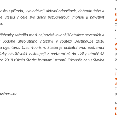
M
1
eskou přírodu, vyhledávají aktivní odpočinek, dobrodružství a
S
je Stezka v celé své délce bezbariérová, mohou ji navštívit
u
u.
C
v
ávštěvníky zařadila mezi nejnavštěvovanější atrakce severních a
6
 v podobě absolutního vítězství v soutěži DestinaCZe 2018
P
ou agenturou CzechTourism. Stezka je unikátní svou podzemní
b
ázky návštěvníci vystoupají z podzemí až do výšky téměř 43
P
p
oce 2018 získala Stezka korunami stromů Krkonoše cenu Stavba
4
F
m
s
Č
siness.cz
p
1
S
z