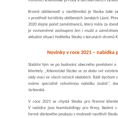
milovníci krkonošské přírody a dechberoucích výhledů
Kromě oblíbenosti u návštěvníků je Stezka také 
v prostředí turisticky oblíbených Janských Lázní. Pře
2020 stejný počet zaměstnanců, který měla za stan
je rovnoměrné zastoupení žen i mužů a zaměstnance
aktuální situaci ředitelka Stezky v korunách stromů
Novinky v roce 2021 – nabídka p
Stabilní tým se po budování obecného povědomí o S
klientely.
„Krkonošská Stezka se za dobu své existen
rády vrací ve všech ročních obdobích. Rádi bychom se
máme speciálně vytvořenou nabídku služeb“
, do
Jarkovská.
V roce 2021 se chystá Stezka pro firemní klient
V nabídce jsou teambuildingy pro firmy, školení s
formě dárkového poukazu s možností navštívit Stezk