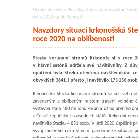
Úvodní stránka
»
Novinky, tipy a zajímavosti
»
Navzdo
roce 2020 na oblíbenosti
Navzdory situaci krkonošská Ste
roce 2020 na oblíbenosti
Stezka korunami stromů Krkonoše si v roce 20
v hlavní sezóně udržela své návštěvníky. Z dů
opatření byla Stezka otevřena návštěvníkům ce
obvyklých 3641. I přesto ji navštívilo 173 256 osob
Krkonošská Stezka korunami stromů se od svého ote
zavedeným a oblíbeným místem trávení volného čas
výstavba stála 180 milionů korun a už od prvního dne
z České republiky i sousedních států. Rekordní den
navštívilo Stezku 4 851 osob. V létě 2020 úspěšně pr
vývoj loňského roku vlivem pandemické situace pr