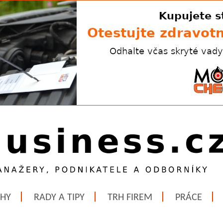
ĚHY
RADY A TIPY
TRH FIREM
PRÁCE