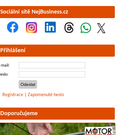
Sociální sítě NejBusiness.cz
Přihlášení
-mail:
eslo:
Registrace
|
Zapomenuté heslo
Doporučujeme