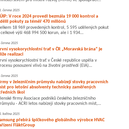
inisterstvem pro místní rozvoj (MMR) ve spolupráci...
1. června 2025
ÚIP: V roce 2024 provedl bezmála 19 000 kontrol a
dělil pokuty za téměř 470 miliónů
elkem 18 969 provedených kontrol, 5 595 udělených pokut
 celkové výši 468 994 500 korun, ale i 1 934...
. června 2025
rvní vysokorychlostní trať v ČR „Moravská brána“ je
líže realizaci
rvní vysokorychlostní trať v České republice uspěla v
rocesu posouzení vlivů na životní prostředí (EIA)...
. června 2025
irmy v železničním průmyslu nabízejí stovky pracovních
íst pro letošní absolventy technicky zaměřených
tředních škol
lenské firmy Asociace podniků českého železničního
růmyslu - ACRI letos nabízejí stovky pracovních míst,...
6. května 2025
amsung přebírá špičkového globálního výrobce HVAC
ařízení FläktGroup