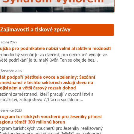
Zajímavosti a tiskové zprávy
. srpna 2025
ůjčka pro podnikatele nabízí velmi atraktivní možnosti
ednoduchý scénář je za dveřmi, pro nečekané výdaje ve
větě podnikání je tu malý úvěr. Ten se obejde bez...
. července 2025
tát podpoří pěstitele ovoce a zeleniny: Sezónní
aměstnanci v těchto sektorech získají slevu na
ojistném a větší časový rozsah dohod
ezónní zaměstnanci, kteří pracují v ovocnářství a
elinářství, získají slevu 7,1 % na sociálním...
. července 2025
rogram turistických voucherů pro Jeseníky přinesl
egionu téměř 300 milionů korun
ogram turistických voucherů pro Jeseníky realizovaný