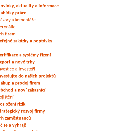
ovinky, aktuality a informace
abídky práce
ázory a komentáře
eronálie
rh firem
eřejné zakázky a poptávky
ertifikace a systémy řízení
xport a nové trhy
nvestice a investoři
nvestujte do našich projektů
ákup a prodej firem
bchod a noví zákaznící
ojištění
ozložení rizik
trategický rozvoj firmy
rh zaměstnanců
č se a vyhraj!