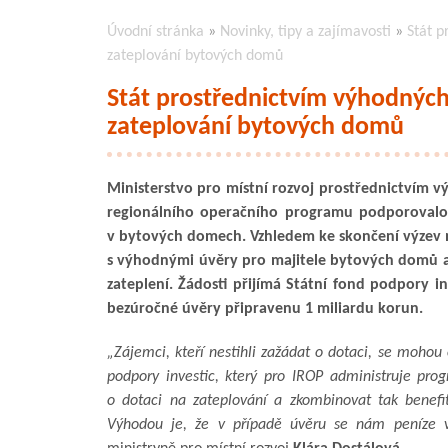
Úvodní stránka
»
Novinky, tipy a zajímavosti
»
Stát p
zateplování bytových domů
Stát prostřednictvím výhodnýc
zateplování bytových domů
Ministerstvo pro místní rozvoj prostřednictvím v
regionálního operačního programu podporovalo
v bytových domech. Vzhledem ke skončení výzev m
s výhodnými úvěry pro majitele bytových domů a
zateplení. Žádosti přijímá Státní fond podpory in
bezúročné úvěry připravenu 1 miliardu korun.
„Zájemci, kteří nestihli zažádat o dotaci, se mohou 
podpory investic, který pro IROP administruje pr
o dotaci na zateplování a zkombinovat tak benefit
Výhodou je, že v případě úvěru se nám peníze v