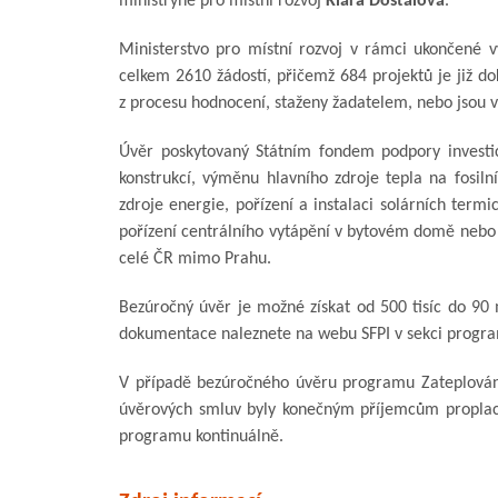
ministryně pro místní rozvoj
Klára Dostálová
.
Ministerstvo pro místní rozvoj v rámci ukončené v
celkem 2610 žádostí, přičemž 684 projektů je již do
z procesu hodnocení, staženy žadatelem, nebo jsou 
Úvěr poskytovaný Státním fondem podpory investic
konstrukcí, výměnu hlavního zdroje tepla na fosiln
zdroje energie, pořízení a instalaci solárních term
pořízení centrálního vytápění v bytovém domě nebo 
celé ČR mimo Prahu.
Bezúročný úvěr je možné získat od 500 tisíc do 90
dokumentace naleznete na webu SFPI v sekci progra
V případě bezúročného úvěru programu Zateplování 
úvěrových smluv byly konečným příjemcům proplace
programu kontinuálně.