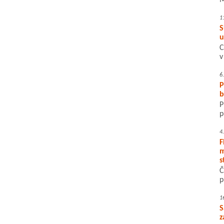
M
1
S
u
C
v
6
P
b
P
p
4
F
m
s
Č
p
1
S
z