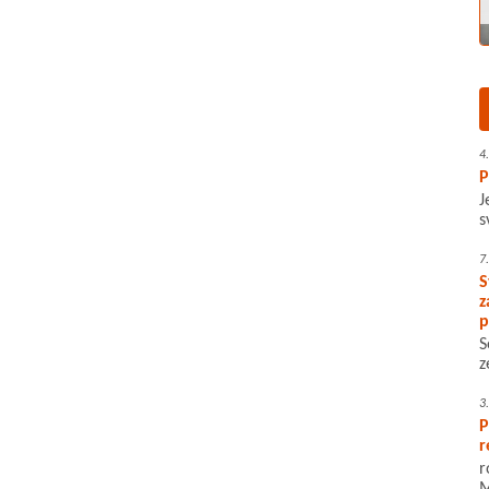
4
P
J
s
7
S
z
p
S
z
3
P
r
r