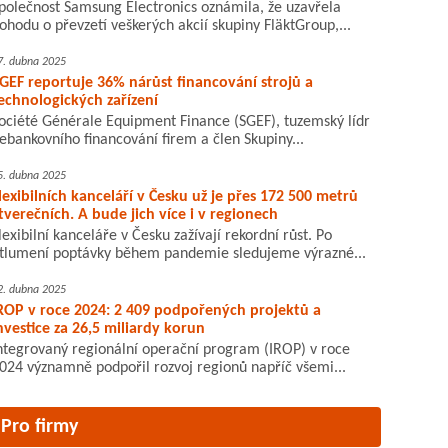
polečnost Samsung Electronics oznámila, že uzavřela
ohodu o převzetí veškerých akcií skupiny FläktGroup,...
7. dubna 2025
GEF reportuje 36% nárůst financování strojů a
echnologických zařízení
ociété Générale Equipment Finance (SGEF), tuzemský lídr
ebankovního financování firem a člen Skupiny...
5. dubna 2025
lexibilních kanceláří v Česku už je přes 172 500 metrů
tverečních. A bude jich více i v regionech
lexibilní kanceláře v Česku zažívají rekordní růst. Po
tlumení poptávky během pandemie sledujeme výrazné...
2. dubna 2025
ROP v roce 2024: 2 409 podpořených projektů a
nvestice za 26,5 miliardy korun
ntegrovaný regionální operační program (IROP) v roce
024 významně podpořil rozvoj regionů napříč všemi...
Pro firmy