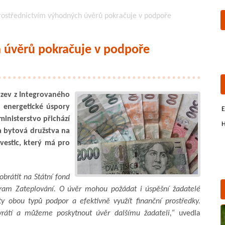
rostřednictvím výhodných úvěrů pokračuje v podpoře
h úvěrů pokračuje v podpoře
ýzev z Integrovaného
 energetické úspory
E
inisterstvo přichází
H
 bytová družstva na
vestic, který má pro
obrátit na Státní fond
ogram Zateplování. O úvěr mohou požádat i úspěšní žadatelé
y obou typů podpor a efektivně využít finanční prostředky.
rátí a můžeme poskytnout úvěr dalšímu žadateli,“
uvedla