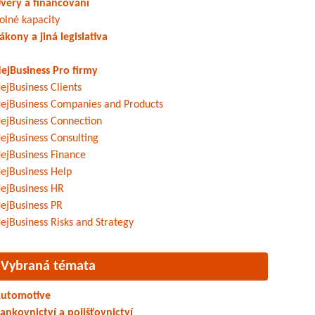
věry a financování
olné kapacity
ákony a jiná legislativa
ejBusiness Pro firmy
ejBusiness Clients
ejBusiness Companies and Products
ejBusiness Connection
ejBusiness Consulting
ejBusiness Finance
ejBusiness Help
ejBusiness HR
ejBusiness PR
ejBusiness Risks and Strategy
Vybraná témata
utomotive
ankovnictví a pojišťovnictví