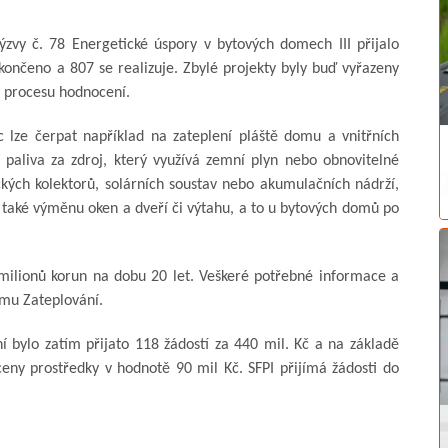
ýzvy č. 78 Energetické úspory v bytových domech III přijalo
končeno a 807 se realizuje. Zbylé projekty byly buď vyřazeny
v procesu hodnocení.
 lze čerpat například na zateplení pláště domu a vnitřních
í paliva za zdroj, který využívá zemní plyn nebo obnovitelné
ických kolektorů, solárních soustav nebo akumulačních nádrží,
také výměnu oken a dveří či výtahu, a to u bytových domů po
 milionů korun na dobu 20 let. Veškeré potřebné informace a
mu Zateplování.
bylo zatím přijato 118 žádostí za 440 mil. Kč a na základě
ny prostředky v hodnotě 90 mil Kč. SFPI přijímá žádosti do