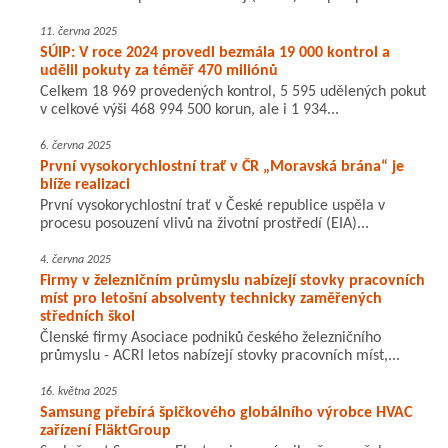
11. června 2025
SÚIP: V roce 2024 provedl bezmála 19 000 kontrol a
udělil pokuty za téměř 470 miliónů
Celkem 18 969 provedených kontrol, 5 595 udělených pokut
v celkové výši 468 994 500 korun, ale i 1 934...
6. června 2025
První vysokorychlostní trať v ČR „Moravská brána“ je
blíže realizaci
První vysokorychlostní trať v České republice uspěla v
procesu posouzení vlivů na životní prostředí (EIA)...
4. června 2025
Firmy v železničním průmyslu nabízejí stovky pracovních
míst pro letošní absolventy technicky zaměřených
středních škol
Členské firmy Asociace podniků českého železničního
průmyslu - ACRI letos nabízejí stovky pracovních míst,...
16. května 2025
Samsung přebírá špičkového globálního výrobce HVAC
zařízení FläktGroup