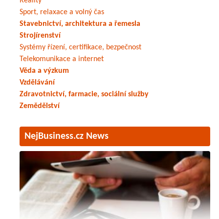
Reality
Sport, relaxace a volný čas
Stavebnictví, architektura a řemesla
Strojírenství
Systémy řízení, certifikace, bezpečnost
Telekomunikace a internet
Věda a výzkum
Vzdělávání
Zdravotnictví, farmacie, sociální služby
Zemědělství
NejBusiness.cz News