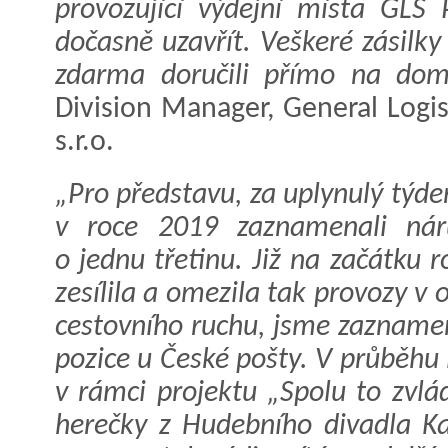
provozující výdejní místa GLS 
dočasně uzavřít. Veškeré zásilky
zdarma doručili přímo na domá
Division Manager, General Logi
s.r.o.
„Pro představu, za uplynulý týd
v roce 2019 zaznamenali nár
o jednu třetinu. Již na začátku
zesílila a omezila tak provozy v 
cestovního ruchu, jsme zaznamen
pozice u České pošty. V průběhu 
v rámci projektu „Spolu to zvlá
herečky z Hudebního divadla Ka