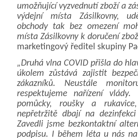
umožňující vyzvednutí zboží a zás
výdejní místa Zásilkovny, ud
obchody tak bez omezení moho
místa Zásilkovny k doručení zbož
marketingový ředitel skupiny Pa
„Druhá vlna COVID přišla do hl
úkolem zůstává zajistit bezpe
zákazníků. Neustále monito
respektujeme nařízení vlády.
pomůcky, roušky a rukavice,
nepřetržitě dbají na dezinfekc
Zavedli jsme bezkontaktní alter
podpisu. I během léta u nás na p