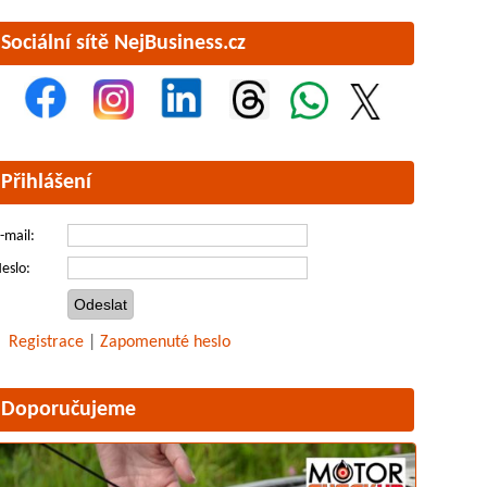
Sociální sítě NejBusiness.cz
Přihlášení
-mail:
eslo:
Registrace
|
Zapomenuté heslo
Doporučujeme