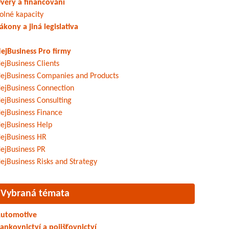
věry a financování
olné kapacity
ákony a jiná legislativa
ejBusiness Pro firmy
ejBusiness Clients
ejBusiness Companies and Products
ejBusiness Connection
ejBusiness Consulting
ejBusiness Finance
ejBusiness Help
ejBusiness HR
ejBusiness PR
ejBusiness Risks and Strategy
Vybraná témata
utomotive
ankovnictví a pojišťovnictví