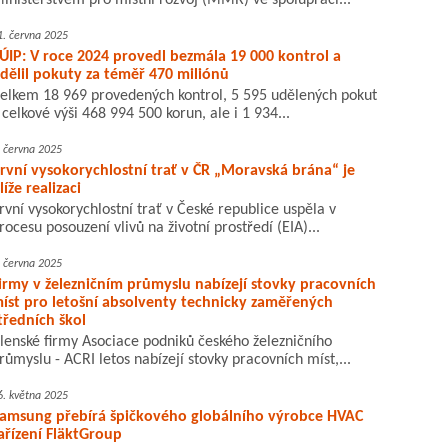
inisterstvem pro místní rozvoj (MMR) ve spolupráci...
1. června 2025
ÚIP: V roce 2024 provedl bezmála 19 000 kontrol a
dělil pokuty za téměř 470 miliónů
elkem 18 969 provedených kontrol, 5 595 udělených pokut
 celkové výši 468 994 500 korun, ale i 1 934...
. června 2025
rvní vysokorychlostní trať v ČR „Moravská brána“ je
líže realizaci
rvní vysokorychlostní trať v České republice uspěla v
rocesu posouzení vlivů na životní prostředí (EIA)...
. června 2025
irmy v železničním průmyslu nabízejí stovky pracovních
íst pro letošní absolventy technicky zaměřených
tředních škol
lenské firmy Asociace podniků českého železničního
růmyslu - ACRI letos nabízejí stovky pracovních míst,...
6. května 2025
amsung přebírá špičkového globálního výrobce HVAC
ařízení FläktGroup