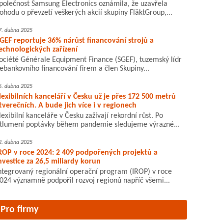
polečnost Samsung Electronics oznámila, že uzavřela
ohodu o převzetí veškerých akcií skupiny FläktGroup,...
7. dubna 2025
GEF reportuje 36% nárůst financování strojů a
echnologických zařízení
ociété Générale Equipment Finance (SGEF), tuzemský lídr
ebankovního financování firem a člen Skupiny...
5. dubna 2025
lexibilních kanceláří v Česku už je přes 172 500 metrů
tverečních. A bude jich více i v regionech
lexibilní kanceláře v Česku zažívají rekordní růst. Po
tlumení poptávky během pandemie sledujeme výrazné...
2. dubna 2025
ROP v roce 2024: 2 409 podpořených projektů a
nvestice za 26,5 miliardy korun
ntegrovaný regionální operační program (IROP) v roce
024 významně podpořil rozvoj regionů napříč všemi...
Pro firmy