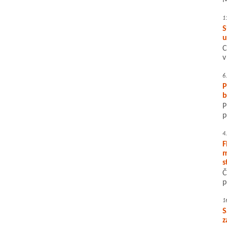
M
1
S
u
C
v
6
P
b
P
p
4
F
m
s
Č
p
1
S
z