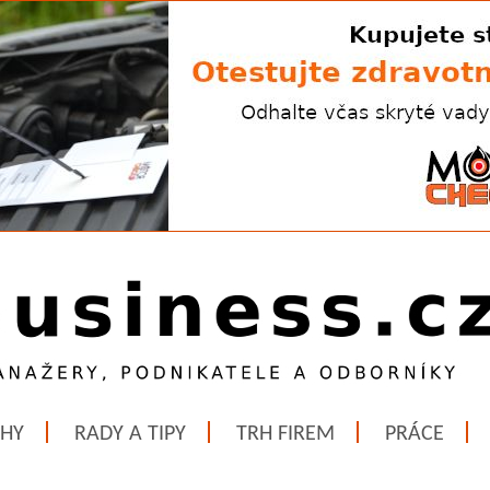
ĚHY
RADY A TIPY
TRH FIREM
PRÁCE