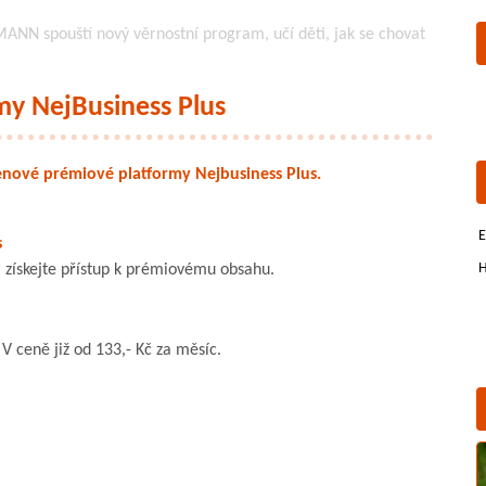
NN spouští nový věrnostní program, učí děti, jak se chovat
my NejBusiness Plus
enové prémiové platformy Nejbusiness Plus.
E
s
H
 získejte přístup k prémiovému obsahu.
 ceně již od 133,- Kč za měsíc.