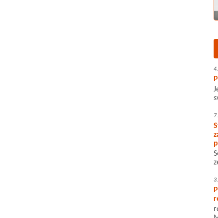
4
P
J
s
7
S
z
p
S
z
3
P
r
r