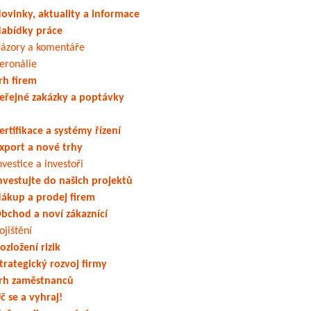
ovinky, aktuality a informace
abídky práce
ázory a komentáře
eronálie
rh firem
eřejné zakázky a poptávky
ertifikace a systémy řízení
xport a nové trhy
nvestice a investoři
nvestujte do našich projektů
ákup a prodej firem
bchod a noví zákaznící
ojištění
ozložení rizik
trategický rozvoj firmy
rh zaměstnanců
č se a vyhraj!