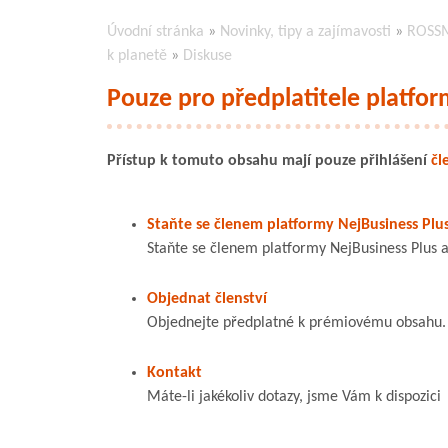
Úvodní stránka
»
Novinky, tipy a zajímavosti
»
ROSSMA
k planetě
»
Diskuse
Pouze pro předplatitele platfor
Přístup k tomuto obsahu mají pouze přihlášení
čl
Staňte se členem platformy NejBusiness Plu
Staňte se členem platformy NejBusiness Plus a
Objednat členství
Objednejte předplatné k prémiovému obsahu. V
Kontakt
Máte-li jakékoliv dotazy, jsme Vám k dispozici