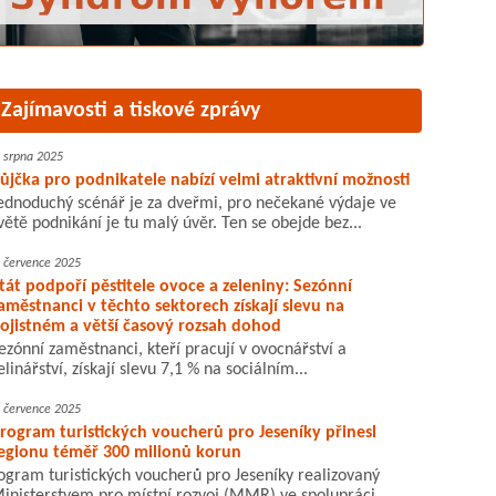
Zajímavosti a tiskové zprávy
. srpna 2025
ůjčka pro podnikatele nabízí velmi atraktivní možnosti
ednoduchý scénář je za dveřmi, pro nečekané výdaje ve
větě podnikání je tu malý úvěr. Ten se obejde bez...
. července 2025
tát podpoří pěstitele ovoce a zeleniny: Sezónní
aměstnanci v těchto sektorech získají slevu na
ojistném a větší časový rozsah dohod
ezónní zaměstnanci, kteří pracují v ovocnářství a
elinářství, získají slevu 7,1 % na sociálním...
. července 2025
rogram turistických voucherů pro Jeseníky přinesl
egionu téměř 300 milionů korun
ogram turistických voucherů pro Jeseníky realizovaný