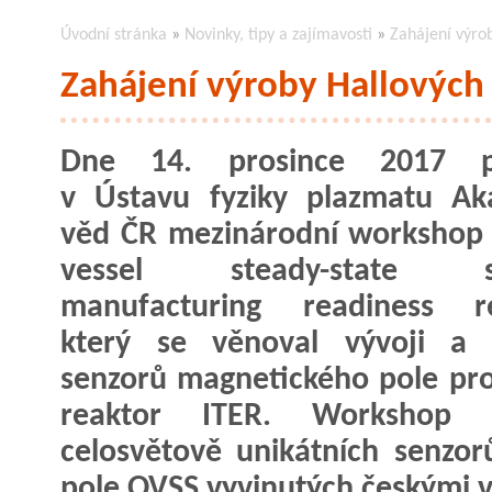
Úvodní stránka
»
Novinky, tipy a zajímavosti
»
Zahájení výro
Zahájení výroby Hallových
Dne 14. prosince 2017 p
v Ústavu fyziky plazmatu Ak
věd ČR mezinárodní workshop
vessel steady-state se
manufacturing readiness r
který se věnoval vývoji a 
senzorů magnetického pole pr
reaktor ITER. Workshop o
celosvětově unikátních senzo
pole OVSS vyvinutých českými v