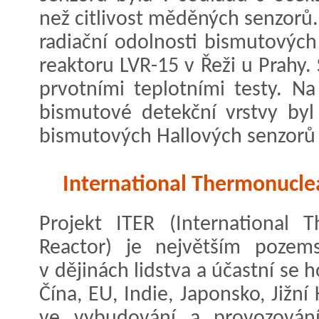
než citlivost měděných senzorů
radiační odolnosti bismutovýc
reaktoru LVR-15 v Řeži u Prahy.
prvotními teplotními testy. Na
bismutové detekční vrstvy byl
bismutových Hallových senzorů p
International Thermonucle
Projekt ITER (International 
Reactor) je největším poze
v dějinách lidstva a účastní se
Čína, EU, Indie, Japonsko, Jižn
ve vybudování a provozování