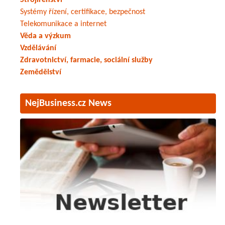
Strojírenství
Systémy řízení, certifikace, bezpečnost
Telekomunikace a internet
Věda a výzkum
Vzdělávání
Zdravotnictví, farmacie, sociální služby
Zemědělství
NejBusiness.cz News