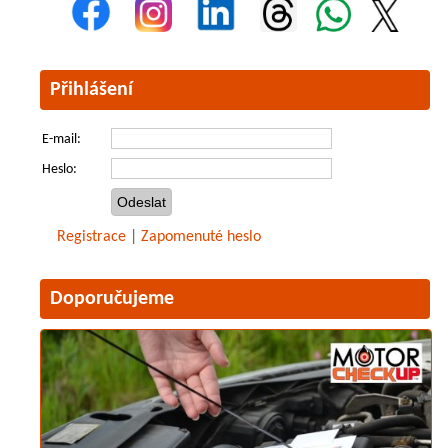
Přihlášení
E-mail:
Heslo:
Registrace
|
Zapomenuté heslo
Doporučujeme