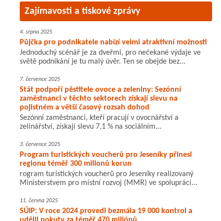
Zajímavosti a tiskové zprávy
4. srpna 2025
Půjčka pro podnikatele nabízí velmi atraktivní možnosti
Jednoduchý scénář je za dveřmi, pro nečekané výdaje ve
světě podnikání je tu malý úvěr. Ten se obejde bez...
7. července 2025
Stát podpoří pěstitele ovoce a zeleniny: Sezónní
zaměstnanci v těchto sektorech získají slevu na
pojistném a větší časový rozsah dohod
Sezónní zaměstnanci, kteří pracují v ovocnářství a
zelinářství, získají slevu 7,1 % na sociálním...
3. července 2025
Program turistických voucherů pro Jeseníky přinesl
regionu téměř 300 milionů korun
rogram turistických voucherů pro Jeseníky realizovaný
Ministerstvem pro místní rozvoj (MMR) ve spolupráci...
11. června 2025
SÚIP: V roce 2024 provedl bezmála 19 000 kontrol a
udělil pokuty za téměř 470 miliónů