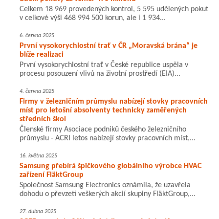
Celkem 18 969 provedených kontrol, 5 595 udělených pokut
v celkové výši 468 994 500 korun, ale i 1 934...
6. června 2025
První vysokorychlostní trať v ČR „Moravská brána“ je
blíže realizaci
První vysokorychlostní trať v České republice uspěla v
procesu posouzení vlivů na životní prostředí (EIA)...
4. června 2025
Firmy v železničním průmyslu nabízejí stovky pracovních
míst pro letošní absolventy technicky zaměřených
středních škol
Členské firmy Asociace podniků českého železničního
průmyslu - ACRI letos nabízejí stovky pracovních míst,...
16. května 2025
Samsung přebírá špičkového globálního výrobce HVAC
zařízení FläktGroup
Společnost Samsung Electronics oznámila, že uzavřela
dohodu o převzetí veškerých akcií skupiny FläktGroup,...
27. dubna 2025