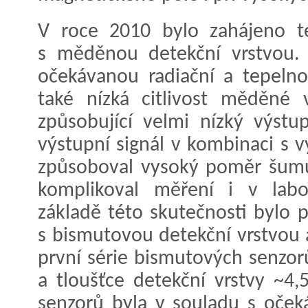
V roce 2010 bylo zahájeno te
s měděnou detekční vrstvou.
očekávanou radiační a tepelnou
také nízká citlivost měděné 
způsobující velmi nízký výstu
výstupní signál v kombinaci s
způsoboval vysoký poměr šumu
komplikoval měření i v labo
základě této skutečnosti bylo 
s bismutovou detekční vrstvou 
první série bismutových senzo
a tloušťce detekční vrstvy ~4,
senzorů byla v souladu s oček