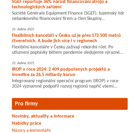
SGEF reportuje 36% nárůst financování strojů a
technologických zařízení
Société Générale Equipment Finance (SGEF), tuzemský lídr
nebankovního financování firem a člen Skupiny...
25. dubna 2025
Flexibilních kanceláří v Česku už je přes 172 500 metrů
čtverečních. A bude jich více i v regionech
Flexibilní kanceláře v Česku zažívají rekordní růst. Po
utlumení poptávky během pandemie sledujeme výrazné...
22. dubna 2025
IROP v roce 2024: 2 409 podpořených projektů a
investice za 26,5 miliardy korun
Integrovaný regionální operační program (IROP) v roce
2024 významně podpořil rozvoj regionů napříč všemi...
Pro firmy
Novinky, aktuality a informace
Nabídky práce
Názory a komentáře