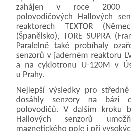
zahájen v roce 2000 p
polovodičových Hallových sen
reaktorech TEXTOR (Němec
(Španělsko), TORE SUPRA (Franc
Paralelně také probíhaly ozař
senzorů v jaderném reaktoru L
a na cyklotronu U-120M v Úst
u Prahy.
Nejlepší výsledky pro středně
dosáhly senzory na bázi d
polovodičů. V dalším kroku b
Hallových senzorů umožňu
magnetického pole i při vysokýc