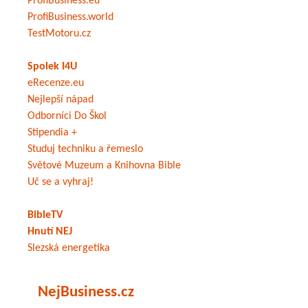
ProfiBusiness.eu
ProfiBusiness.world
TestMotoru.cz
Spolek I4U
eRecenze.eu
Nejlepší nápad
Odborníci Do Škol
Stipendia +
Studuj techniku a řemeslo
Světové Muzeum a Knihovna Bible
Uč se a vyhraj!
BibleTV
Hnutí NEJ
Slezská energetika
NejBusiness.cz