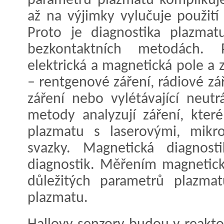
parametrů plazmatu komplikuje
až na výjimky vylučuje použit
Proto je diagnostika plazma
bezkontaktních metodách. P
elektrická a magnetická pole a
– rentgenové záření, rádiové zář
záření nebo vylétávající neutrá
metody analyzují záření, které
plazmatu s laserovými, mikr
svazky. Magnetická diagnost
diagnostik. Měřením magnetick
důležitých parametrů plazma
plazmatu.