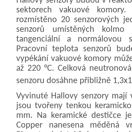
Hallovy senzory budou v reakto
sektorech vakuové komory
rozmístěno 20 senzorových jed
senzorů umístěných kolmo
tangenciální a normálovou s
Pracovní teplota senzorů bu
vypékání vakuové komory může
až 220 °C. Celková neutronová
senzoru dosáhne přibližně 1,3x
Vyvinuté Hallovy senzory mají
jsou tvořeny tenkou keramicko
mm. Na keramické destičce je
Copper nanesena měděná vr