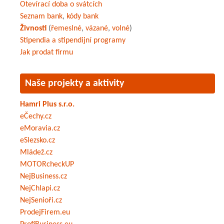
Otevírací doba o svátcích
Seznam bank
,
kódy bank
Živnosti
(
řemeslné
,
vázané
,
volné
)
Stipendia a stipendijní programy
Jak prodat firmu
Naše projekty a aktivity
Hamri Plus s.r.o.
eČechy.cz
eMoravia.cz
eSlezsko.cz
Mládež.cz
MOTORcheckUP
NejBusiness.cz
NejChlapi.cz
NejSenioři.cz
ProdejFirem.eu