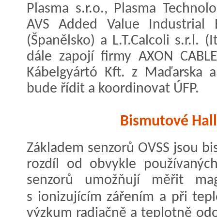
Plasma s.r.o., Plasma Technolog
AVS Added Value Industrial E
(Španělsko) a L.T.Calcoli s.r.l. 
dále zapojí firmy AXON CABLE 
Kábelgyártó Kft. z Maďarska a
bude řídit a koordinovat ÚFP.
Bismutové Hall
Základem senzorů OVSS jsou bi
rozdíl od obvykle používanýc
senzorů umožňují měřit mag
s ionizujícím zářením a při te
výzkum radiačně a teplotně odo