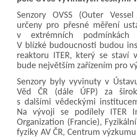
Senzory OVSS (Outer Vessel 
určeny pro přesné měření ust
v extrémních podmínkách t
V blízké budoucnosti budou in
reaktoru ITER, který se staví 
bude největším zařízením pro v
Senzory byly vyvinuty v Ústav
Věd ČR (dále ÚFP) za širok
s dalšími vědeckými instituce
Na vývoji se podílely ITER I
Organization (Francie), Fyzikál
fyziky AV ČR, Centrum výzkumu 