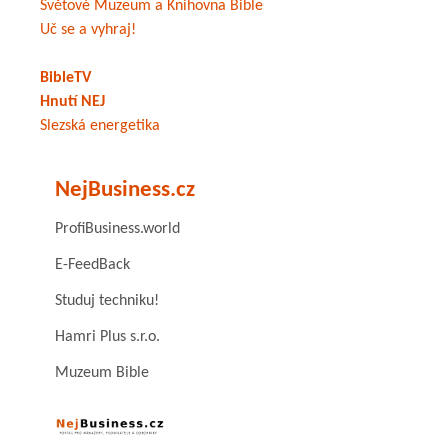
Světové Muzeum a Knihovna Bible
Uč se a vyhraj!
BibleTV
Hnutí NEJ
Slezská energetika
NejBusiness.cz
ProfiBusiness.world
E-FeedBack
Studuj techniku!
Hamri Plus s.r.o.
Muzeum Bible