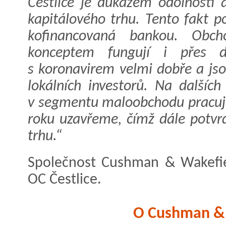
Čestlice je důkazem odolnosti 
kapitálového trhu. Tento fakt po
kofinancovaná bankou. Obch
konceptem fungují i přes d
s koronavirem velmi dobře a js
lokálních investorů. Na dalších
v segmentu maloobchodu pracuje
roku uzavřeme, čímž dále potvr
trhu.“
Společnost Cushman & Wakefie
OC Čestlice.
O Cushman & 