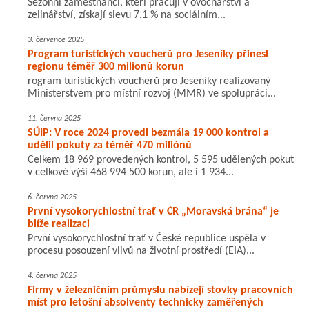
Sezónní zaměstnanci, kteří pracují v ovocnářství a
zelinářství, získají slevu 7,1 % na sociálním...
3. července 2025
Program turistických voucherů pro Jeseníky přinesl
regionu téměř 300 milionů korun
rogram turistických voucherů pro Jeseníky realizovaný
Ministerstvem pro místní rozvoj (MMR) ve spolupráci...
11. června 2025
SÚIP: V roce 2024 provedl bezmála 19 000 kontrol a
udělil pokuty za téměř 470 miliónů
Celkem 18 969 provedených kontrol, 5 595 udělených pokut
v celkové výši 468 994 500 korun, ale i 1 934...
6. června 2025
První vysokorychlostní trať v ČR „Moravská brána“ je
blíže realizaci
První vysokorychlostní trať v České republice uspěla v
procesu posouzení vlivů na životní prostředí (EIA)...
4. června 2025
Firmy v železničním průmyslu nabízejí stovky pracovních
míst pro letošní absolventy technicky zaměřených