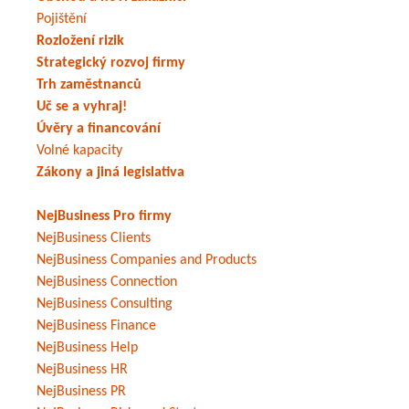
Pojištění
Rozložení rizik
Strategický rozvoj firmy
Trh zaměstnanců
Uč se a vyhraj!
Úvěry a financování
Volné kapacity
Zákony a jiná legislativa
NejBusiness Pro firmy
NejBusiness Clients
NejBusiness Companies and Products
NejBusiness Connection
NejBusiness Consulting
NejBusiness Finance
NejBusiness Help
NejBusiness HR
NejBusiness PR