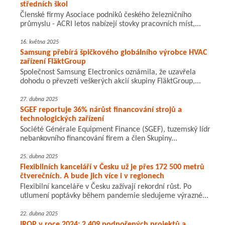
středních škol
Členské firmy Asociace podniků českého železničního
průmyslu - ACRI letos nabízejí stovky pracovních míst,...
16. května 2025
Samsung přebírá špičkového globálního výrobce HVAC
zařízení FläktGroup
Společnost Samsung Electronics oznámila, že uzavřela
dohodu o převzetí veškerých akcií skupiny FläktGroup,...
27. dubna 2025
SGEF reportuje 36% nárůst financování strojů a
technologických zařízení
Société Générale Equipment Finance (SGEF), tuzemský lídr
nebankovního financování firem a člen Skupiny...
25. dubna 2025
Flexibilních kanceláří v Česku už je přes 172 500 metrů
čtverečních. A bude jich více i v regionech
Flexibilní kanceláře v Česku zažívají rekordní růst. Po
utlumení poptávky během pandemie sledujeme výrazné...
22. dubna 2025
IROP v roce 2024: 2 409 podpořených projektů a