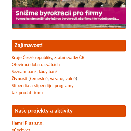
Zajímavosti
Kraje České republiky
,
Státní svátky ČR
Otevírací doba o svátcích
Seznam bank
,
kódy bank
Živnosti
(
řemeslné
,
vázané
,
volné
)
Stipendia a stipendijní programy
Jak prodat firmu
Naše projekty a aktivity
Hamri Plus s.r.o.
eČechy.cz