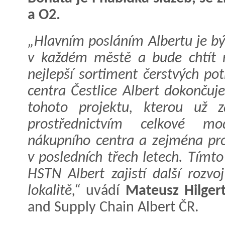
a O2.
„Hlavním posláním Albertu je bý
v každém městě a bude chtít 
nejlepší sortiment čerstvých p
centra Čestlice Albert dokončuje
tohoto projektu, kterou už z
prostřednictvím celkové mo
nákupního centra a zejména pro
v posledních třech letech. Tímt
HSTN Albert zajistí další rozvo
lokalitě,“
uvádí
Mateusz Hilger
and Supply Chain Albert ČR.