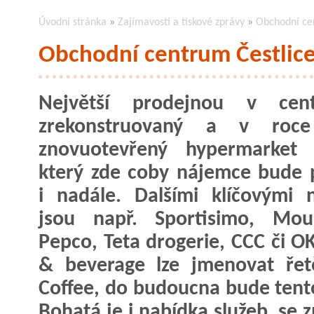
Úvodní stránka
»
Zajímavosti a tiskové zprávy
»
Obchodní ce
Obchodní centrum Čestlice
Největší prodejnou v cen
zrekonstruovaný a v roc
znovuotevřený hypermarket A
který zde coby nájemce bude 
i nadále. Dalšími klíčovými 
jsou např. Sportisimo, Moun
Pepco, Teta drogerie, CCC či O
& beverage lze jmenovat řet
Coffee, do budoucna bude tent
Bohatá je i nabídka služeb, se