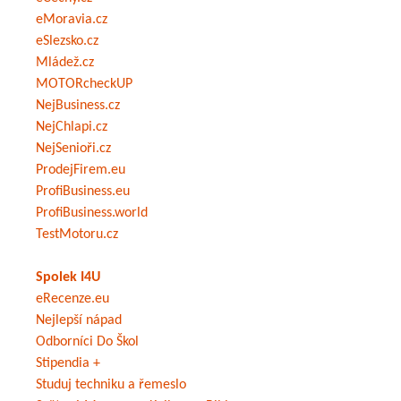
eMoravia.cz
eSlezsko.cz
Mládež.cz
MOTORcheckUP
NejBusiness.cz
NejChlapi.cz
NejSenioři.cz
ProdejFirem.eu
ProfiBusiness.eu
ProfiBusiness.world
TestMotoru.cz
Spolek I4U
eRecenze.eu
Nejlepší nápad
Odborníci Do Škol
Stipendia +
Studuj techniku a řemeslo