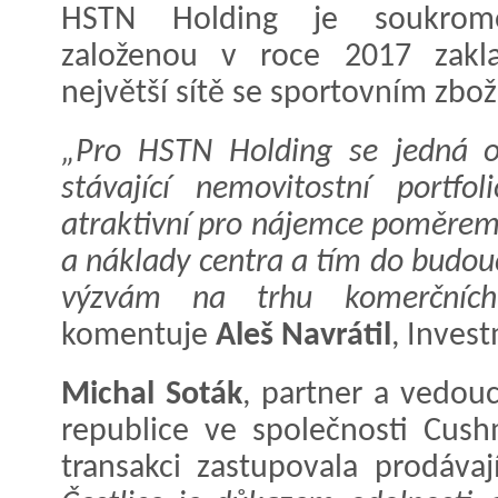
HSTN Holding je soukromo
založenou v roce 2017 zaklad
největší sítě se sportovním zbo
„Pro HSTN Holding se jedná o k
stávající nemovitostní portfo
atraktivní pro nájemce poměre
a náklady centra a tím do budou
výzvám na trhu komerčních r
komentuje
Aleš Navrátil
, Inves
Michal Soták
, partner a vedou
republice ve společnosti Cush
transakci zastupovala prodávaj