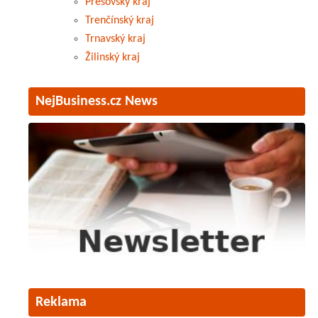
Prešovský kraj
Trenčínský kraj
Trnavský kraj
Žilinský kraj
NejBusiness.cz News
Reklama