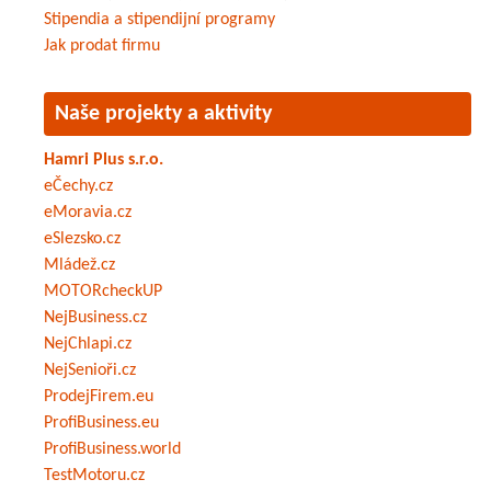
Stipendia a stipendijní programy
Jak prodat firmu
Naše projekty a aktivity
Hamri Plus s.r.o.
eČechy.cz
eMoravia.cz
eSlezsko.cz
Mládež.cz
MOTORcheckUP
NejBusiness.cz
NejChlapi.cz
NejSenioři.cz
ProdejFirem.eu
ProfiBusiness.eu
ProfiBusiness.world
TestMotoru.cz