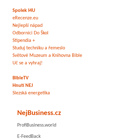
Spolek I4U
eRecenze.eu
Nejlepší nápad
Odborníci Do Škol
Stipendia +
Studuj techniku a řemeslo
Světové Muzeum a Knihovna Bible
Uč se a vyhraj!
BibleTV
Hnutí NEJ
Slezská energetika
NejBusiness.cz
ProfiBusiness.world
E-FeedBack