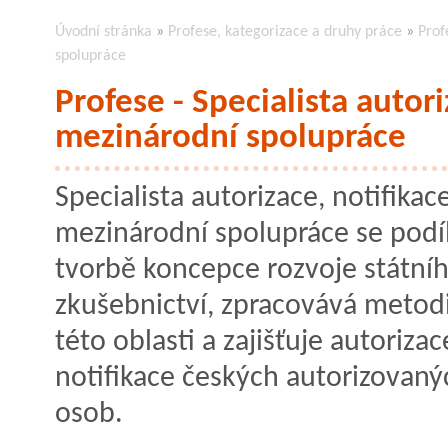
Úvodní stránka
»
Profese, kategorizace a druhy práce
»
Prof
spolupráce
Profese - Specialista autori
mezinárodní spolupráce
Specialista autorizace, notifikac
mezinárodní spolupráce se podíl
tvorbě koncepce rozvoje státní
zkušebnictví, zpracovává metod
této oblasti a zajišťuje autorizac
notifikace českých autorizovaný
osob.