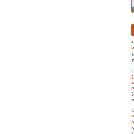
4
P
J
s
7
S
z
p
S
z
3
P
r
r