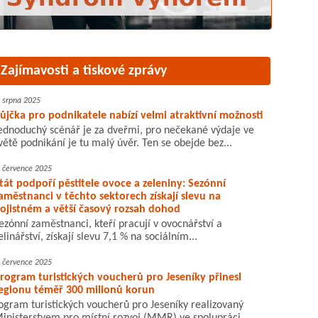
Zajímavosti a tiskové zprávy
. srpna 2025
ůjčka pro podnikatele nabízí velmi atraktivní možnosti
ednoduchý scénář je za dveřmi, pro nečekané výdaje ve
větě podnikání je tu malý úvěr. Ten se obejde bez...
. července 2025
tát podpoří pěstitele ovoce a zeleniny: Sezónní
aměstnanci v těchto sektorech získají slevu na
ojistném a větší časový rozsah dohod
ezónní zaměstnanci, kteří pracují v ovocnářství a
elinářství, získají slevu 7,1 % na sociálním...
. července 2025
rogram turistických voucherů pro Jeseníky přinesl
egionu téměř 300 milionů korun
ogram turistických voucherů pro Jeseníky realizovaný