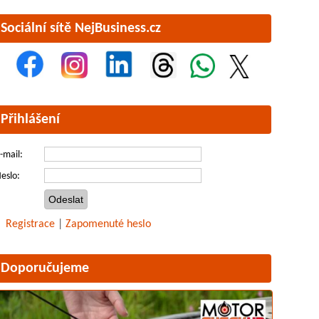
Sociální sítě NejBusiness.cz
Přihlášení
-mail:
eslo:
Registrace
|
Zapomenuté heslo
Doporučujeme