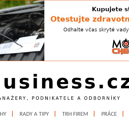
ĚHY
RADY A TIPY
TRH FIREM
PRÁCE