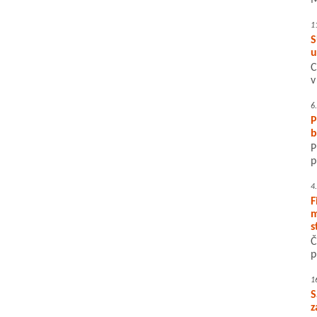
M
1
S
u
C
v
6
P
b
P
p
4
F
m
s
Č
p
1
S
z