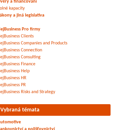
věry a financování
olné kapacity
ákony a jiná legislativa
ejBusiness Pro firmy
ejBusiness Clients
ejBusiness Companies and Products
ejBusiness Connection
ejBusiness Consulting
ejBusiness Finance
ejBusiness Help
ejBusiness HR
ejBusiness PR
ejBusiness Risks and Strategy
Vybraná témata
utomotive
ankovnictví a pojišťovnictví