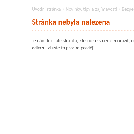
Úvodní stránka
»
Novinky, tipy a zajímavosti
»
Bezpe
Stránka nebyla nalezena
Je nám líto, ale stránka, kterou se snažíte zobrazit, 
odkazu, zkuste to prosím později.