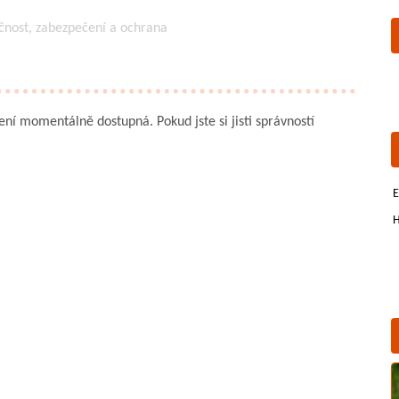
čnost, zabezpečení a ochrana
není momentálně dostupná. Pokud jste si jisti správností
E
H