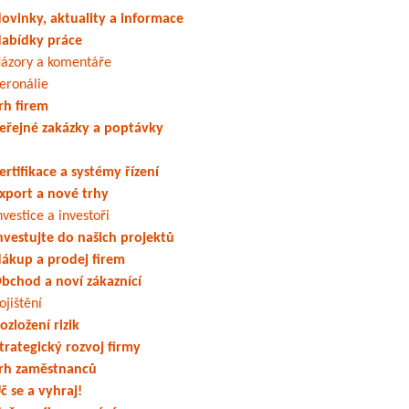
ovinky, aktuality a informace
abídky práce
ázory a komentáře
eronálie
rh firem
eřejné zakázky a poptávky
ertifikace a systémy řízení
xport a nové trhy
nvestice a investoři
nvestujte do našich projektů
ákup a prodej firem
bchod a noví zákaznící
ojištění
ozložení rizik
trategický rozvoj firmy
rh zaměstnanců
č se a vyhraj!