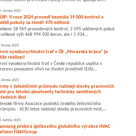
inisterstvem pro místní rozvoj (MMR) ve spolupráci...
1. června 2025
ÚIP: V roce 2024 provedl bezmála 19 000 kontrol a
dělil pokuty za téměř 470 miliónů
elkem 18 969 provedených kontrol, 5 595 udělených pokut
 celkové výši 468 994 500 korun, ale i 1 934...
. června 2025
rvní vysokorychlostní trať v ČR „Moravská brána“ je
líže realizaci
rvní vysokorychlostní trať v České republice uspěla v
rocesu posouzení vlivů na životní prostředí (EIA)...
. června 2025
irmy v železničním průmyslu nabízejí stovky pracovních
íst pro letošní absolventy technicky zaměřených
tředních škol
lenské firmy Asociace podniků českého železničního
růmyslu - ACRI letos nabízejí stovky pracovních míst,...
6. května 2025
amsung přebírá špičkového globálního výrobce HVAC
ařízení FläktGroup