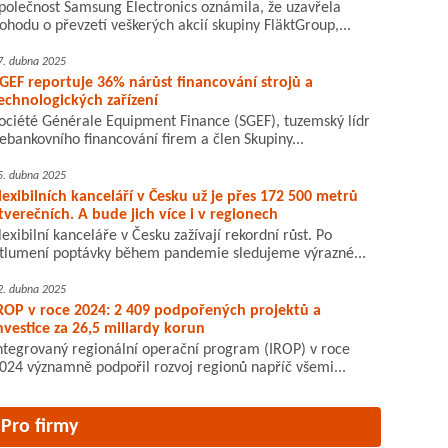
polečnost Samsung Electronics oznámila, že uzavřela
ohodu o převzetí veškerých akcií skupiny FläktGroup,...
7. dubna 2025
GEF reportuje 36% nárůst financování strojů a
echnologických zařízení
ociété Générale Equipment Finance (SGEF), tuzemský lídr
ebankovního financování firem a člen Skupiny...
5. dubna 2025
lexibilních kanceláří v Česku už je přes 172 500 metrů
tverečních. A bude jich více i v regionech
lexibilní kanceláře v Česku zažívají rekordní růst. Po
tlumení poptávky během pandemie sledujeme výrazné...
2. dubna 2025
ROP v roce 2024: 2 409 podpořených projektů a
nvestice za 26,5 miliardy korun
ntegrovaný regionální operační program (IROP) v roce
024 významně podpořil rozvoj regionů napříč všemi...
Pro firmy