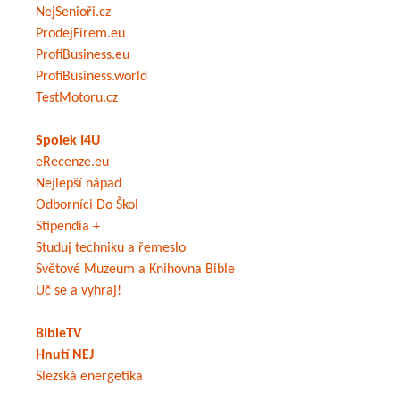
NejSenioři.cz
ProdejFirem.eu
ProfiBusiness.eu
ProfiBusiness.world
TestMotoru.cz
Spolek I4U
eRecenze.eu
Nejlepší nápad
Odborníci Do Škol
Stipendia +
Studuj techniku a řemeslo
Světové Muzeum a Knihovna Bible
Uč se a vyhraj!
BibleTV
Hnutí NEJ
Slezská energetika