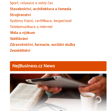
Sport, relaxace a volný čas
Stavebnictví, architektura a řemesla
Strojírenství
Systémy řízení, certifikace, bezpečnost
Telekomunikace a internet
Věda a výzkum
Vzdělávání
Zdravotnictví, farmacie, sociální služby
Zemědělství
NejBusiness.cz News