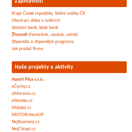
Zajímavosti
Kraje České republiky
,
Státní svátky ČR
Otevírací doba o svátcích
Seznam bank
,
kódy bank
Živnosti
(
řemeslné
,
vázané
,
volné
)
Stipendia a stipendijní programy
Jak prodat firmu
Naše projekty a aktivity
Hamri Plus s.r.o.
eČechy.cz
eMoravia.cz
eSlezsko.cz
Mládež.cz
MOTORcheckUP
NejBusiness.cz
NejChlapi.cz