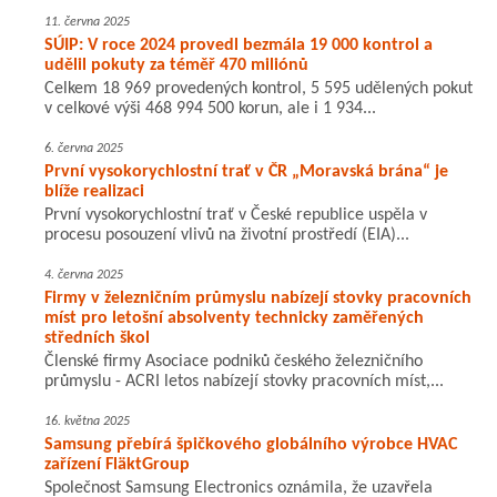
11. června 2025
SÚIP: V roce 2024 provedl bezmála 19 000 kontrol a
udělil pokuty za téměř 470 miliónů
Celkem 18 969 provedených kontrol, 5 595 udělených pokut
v celkové výši 468 994 500 korun, ale i 1 934...
6. června 2025
První vysokorychlostní trať v ČR „Moravská brána“ je
blíže realizaci
První vysokorychlostní trať v České republice uspěla v
procesu posouzení vlivů na životní prostředí (EIA)...
4. června 2025
Firmy v železničním průmyslu nabízejí stovky pracovních
míst pro letošní absolventy technicky zaměřených
středních škol
Členské firmy Asociace podniků českého železničního
průmyslu - ACRI letos nabízejí stovky pracovních míst,...
16. května 2025
Samsung přebírá špičkového globálního výrobce HVAC
zařízení FläktGroup
Společnost Samsung Electronics oznámila, že uzavřela