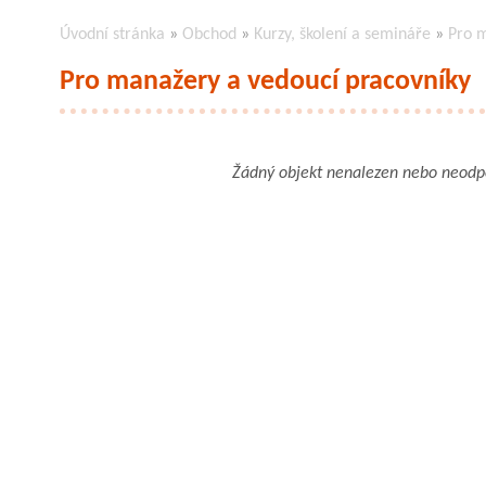
Úvodní stránka
»
Obchod
»
Kurzy, školení a semináře
»
Pro m
Pro manažery a vedoucí pracovníky
Žádný objekt nenalezen nebo neod