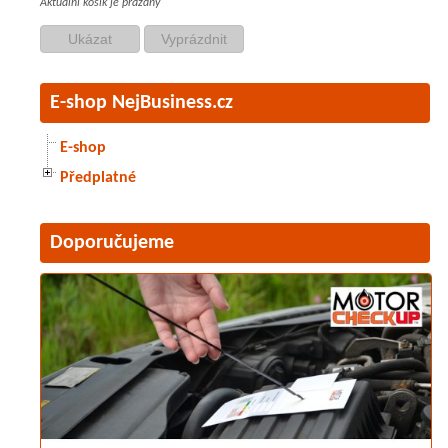
Aktuální košík je prázdný
E-shop NejBusiness.cz
E-shop
Předplatné
Doporučujeme