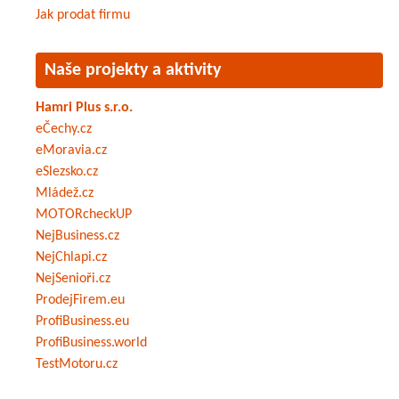
Jak prodat firmu
Naše projekty a aktivity
Hamri Plus s.r.o.
eČechy.cz
eMoravia.cz
eSlezsko.cz
Mládež.cz
MOTORcheckUP
NejBusiness.cz
NejChlapi.cz
NejSenioři.cz
ProdejFirem.eu
ProfiBusiness.eu
ProfiBusiness.world
TestMotoru.cz