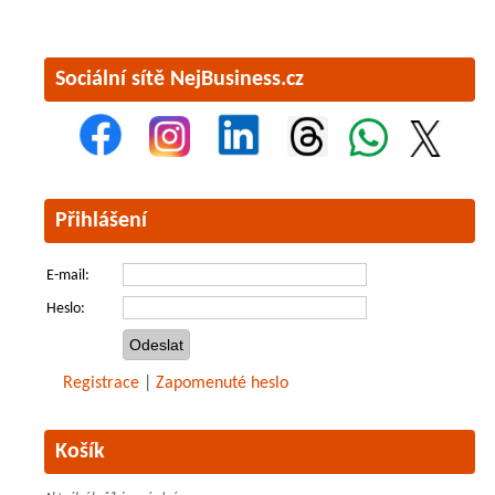
Sociální sítě NejBusiness.cz
Přihlášení
E-mail:
Heslo:
Registrace
|
Zapomenuté heslo
Košík