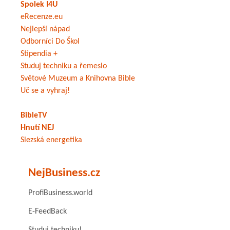
Spolek I4U
eRecenze.eu
Nejlepší nápad
Odborníci Do Škol
Stipendia +
Studuj techniku a řemeslo
Světové Muzeum a Knihovna Bible
Uč se a vyhraj!
BibleTV
Hnutí NEJ
Slezská energetika
NejBusiness.cz
ProfiBusiness.world
E-FeedBack