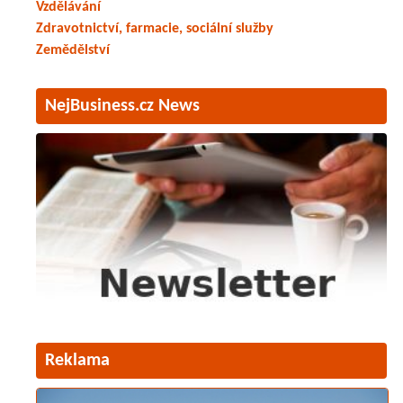
Vzdělávání
Zdravotnictví, farmacie, sociální služby
Zemědělství
NejBusiness.cz News
Reklama