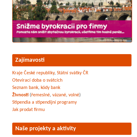
Zajímavosti
Kraje České republiky
,
Státní svátky ČR
Otevírací doba o svátcích
Seznam bank
,
kódy bank
Živnosti
(
řemeslné
,
vázané
,
volné
)
Stipendia a stipendijní programy
Jak prodat firmu
Naše projekty a aktivity