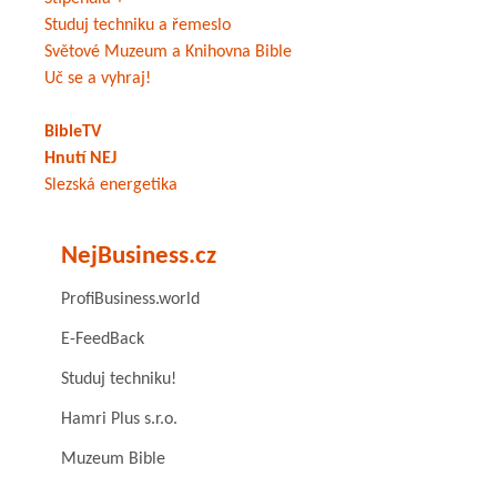
Studuj techniku a řemeslo
Světové Muzeum a Knihovna Bible
Uč se a vyhraj!
BibleTV
Hnutí NEJ
Slezská energetika
NejBusiness.cz
ProfiBusiness.world
E-FeedBack
Studuj techniku!
Hamri Plus s.r.o.
Muzeum Bible