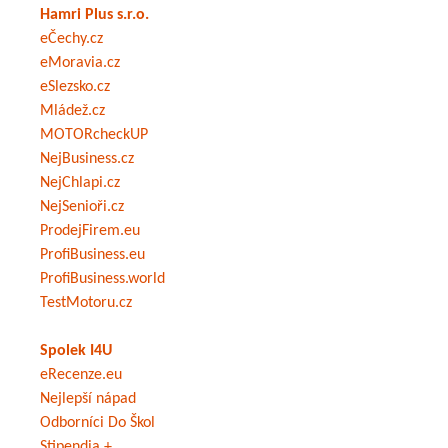
Hamri Plus s.r.o.
eČechy.cz
eMoravia.cz
eSlezsko.cz
Mládež.cz
MOTORcheckUP
NejBusiness.cz
NejChlapi.cz
NejSenioři.cz
ProdejFirem.eu
ProfiBusiness.eu
ProfiBusiness.world
TestMotoru.cz
Spolek I4U
eRecenze.eu
Nejlepší nápad
Odborníci Do Škol
Stipendia +