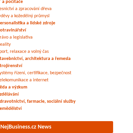
T a počítače
esnictví a zpracování dřeva
děvy a kožedělný průmysl
ersonalistika a lidské zdroje
otravinářství
rávo a legislativa
eality
port, relaxace a volný čas
tavebnictví, architektura a řemesla
trojírenství
ystémy řízení, certifikace, bezpečnost
elekomunikace a internet
ěda a výzkum
zdělávání
dravotnictví, farmacie, sociální služby
emědělství
NejBusiness.cz News