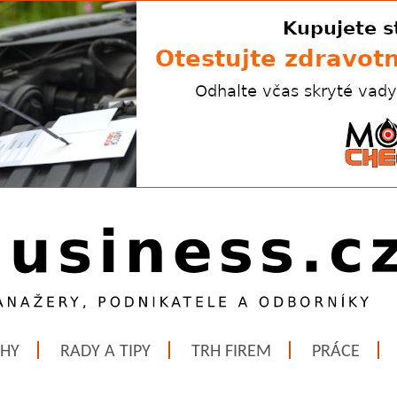
ĚHY
RADY A TIPY
TRH FIREM
PRÁCE