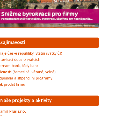
Zajímavosti
raje České republiky
,
Státní svátky ČR
tevírací doba o svátcích
eznam bank
,
kódy bank
ivnosti
(
řemeslné
,
vázané
,
volné
)
tipendia a stipendijní programy
ak prodat firmu
Naše projekty a aktivity
amri Plus s.r.o.