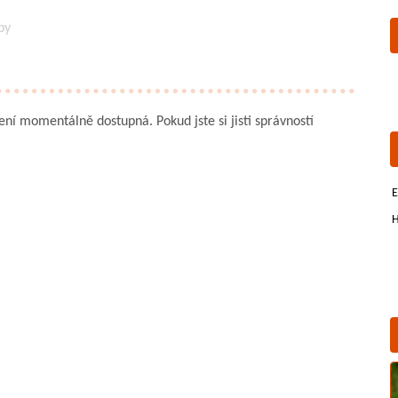
py
není momentálně dostupná. Pokud jste si jisti správností
E
H