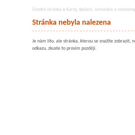
Úvodní stránka
»
Kurzy, školení, semináře a worksho
Stránka nebyla nalezena
Je nám líto, ale stránka, kterou se snažíte zobrazit, 
odkazu, zkuste to prosím později.