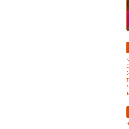
K
O
S
Ž
S
J
H