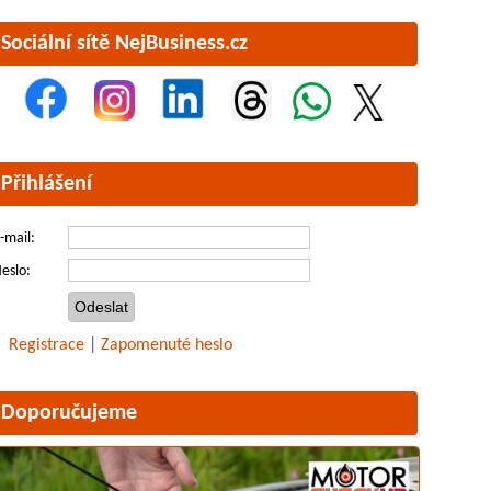
Sociální sítě NejBusiness.cz
Přihlášení
-mail:
eslo:
Registrace
|
Zapomenuté heslo
Doporučujeme