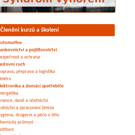
Členění kurzů a školení
utomotive
ankovnictví a pojišťovnictví
ezpečnost a ochrana
estovní ruch
oprava, přeprava a logistika
lektro
lektronika a domácí spotřebiče
nergetika
inance, daně a účetnictví
utnictví a zpracování železa
ygiena, drogerie a péče o tělo
hemický průmysl
nstituce