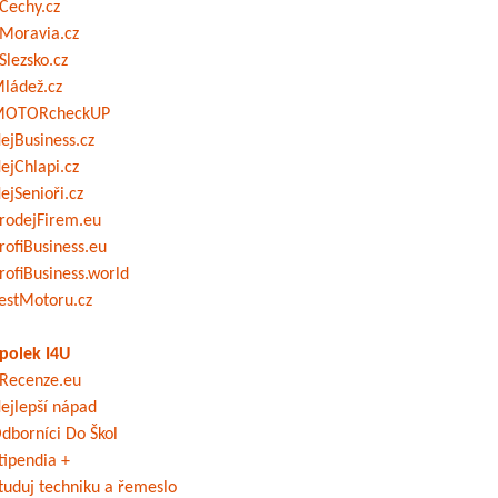
Čechy.cz
Moravia.cz
Slezsko.cz
ládež.cz
OTORcheckUP
ejBusiness.cz
ejChlapi.cz
ejSenioři.cz
rodejFirem.eu
rofiBusiness.eu
rofiBusiness.world
estMotoru.cz
polek I4U
Recenze.eu
ejlepší nápad
dborníci Do Škol
tipendia +
tuduj techniku a řemeslo