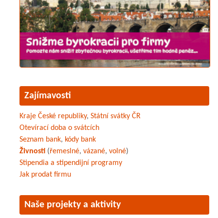
Zajímavosti
Kraje České republiky
,
Státní svátky ČR
Otevírací doba o svátcích
Seznam bank
,
kódy bank
Živnosti
(
řemeslné
,
vázané
,
volné
)
Stipendia a stipendijní programy
Jak prodat firmu
Naše projekty a aktivity