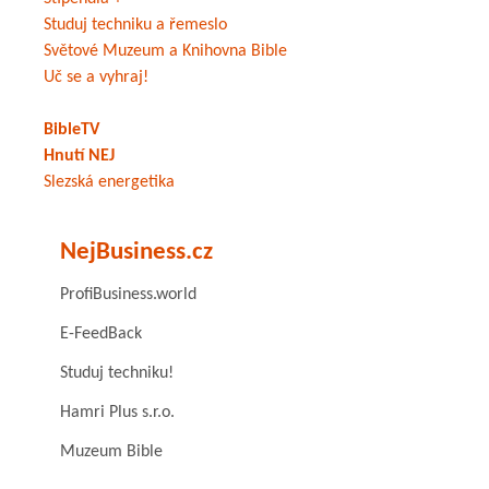
Studuj techniku a řemeslo
Světové Muzeum a Knihovna Bible
Uč se a vyhraj!
BibleTV
Hnutí NEJ
Slezská energetika
NejBusiness.cz
ProfiBusiness.world
E-FeedBack
Studuj techniku!
Hamri Plus s.r.o.
Muzeum Bible