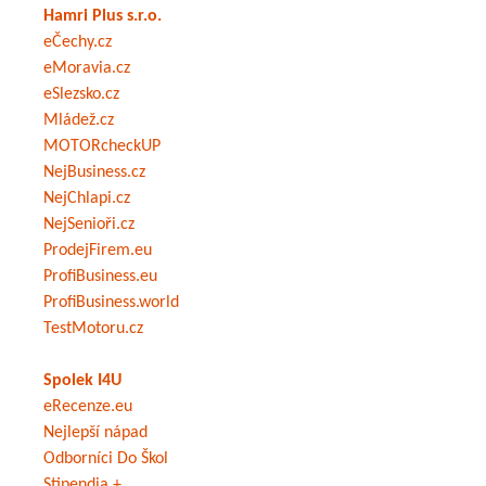
Hamri Plus s.r.o.
eČechy.cz
eMoravia.cz
eSlezsko.cz
Mládež.cz
MOTORcheckUP
NejBusiness.cz
NejChlapi.cz
NejSenioři.cz
ProdejFirem.eu
ProfiBusiness.eu
ProfiBusiness.world
TestMotoru.cz
Spolek I4U
eRecenze.eu
Nejlepší nápad
Odborníci Do Škol
Stipendia +