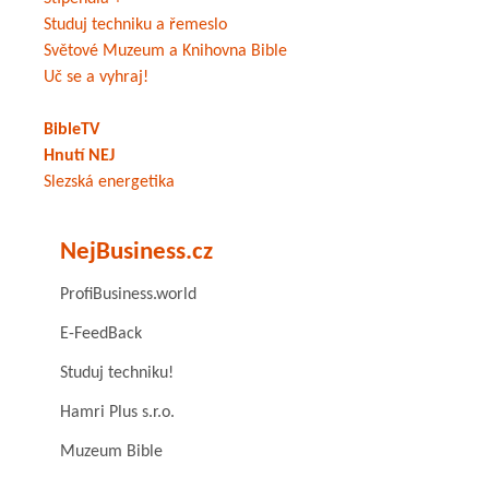
Studuj techniku a řemeslo
Světové Muzeum a Knihovna Bible
Uč se a vyhraj!
BibleTV
Hnutí NEJ
Slezská energetika
NejBusiness.cz
ProfiBusiness.world
E-FeedBack
Studuj techniku!
Hamri Plus s.r.o.
Muzeum Bible