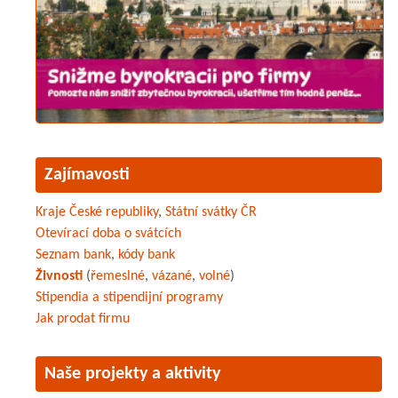
Zajímavosti
Kraje České republiky
,
Státní svátky ČR
Otevírací doba o svátcích
Seznam bank
,
kódy bank
Živnosti
(
řemeslné
,
vázané
,
volné
)
Stipendia a stipendijní programy
Jak prodat firmu
Naše projekty a aktivity