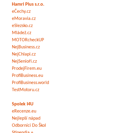
Hamri Plus s.r.o.
eČechy.cz
eMoravia.cz
eSlezsko.cz
Mládež.cz
MOTORcheckUP
NejBusiness.cz
NejChlapi.cz
NejSenioři.cz
ProdejFirem.eu
ProfiBusiness.eu
ProfiBusiness.world
TestMotoru.cz
Spolek I4U
eRecenze.eu
Nejlepší nápad
Odborníci Do Škol
Stipendia +