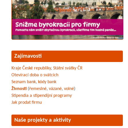
Zajímavosti
Kraje České republiky
,
Státní svátky ČR
Otevírací doba o svátcích
Seznam bank
,
kódy bank
Živnosti
(
řemeslné
,
vázané
,
volné
)
Stipendia a stipendijní programy
Jak prodat firmu
Naše projekty a aktivity