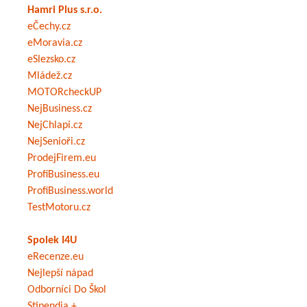
Hamri Plus s.r.o.
eČechy.cz
eMoravia.cz
eSlezsko.cz
Mládež.cz
MOTORcheckUP
NejBusiness.cz
NejChlapi.cz
NejSenioři.cz
ProdejFirem.eu
ProfiBusiness.eu
ProfiBusiness.world
TestMotoru.cz
Spolek I4U
eRecenze.eu
Nejlepší nápad
Odborníci Do Škol
Stipendia +