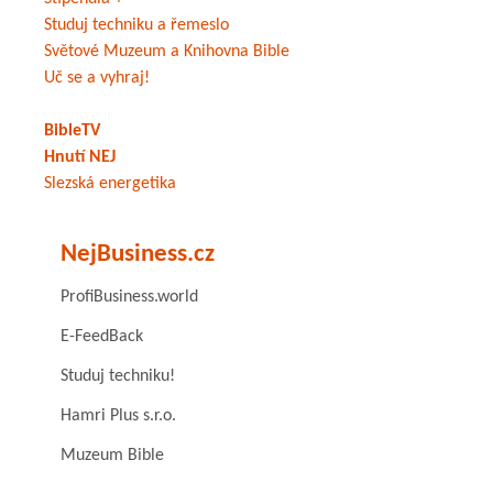
Studuj techniku a řemeslo
Světové Muzeum a Knihovna Bible
Uč se a vyhraj!
BibleTV
Hnutí NEJ
Slezská energetika
NejBusiness.cz
ProfiBusiness.world
E-FeedBack
Studuj techniku!
Hamri Plus s.r.o.
Muzeum Bible