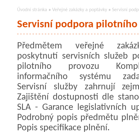
Úvodní stránka
»
Veřejné zakázky a poptávky
»
Servisní podp
Servisní podpora pilotního
Předmětem veřejné zaká
poskytnutí servisních služeb 
pilotního provozu Kompl
informačního systému zadav
Servisní služby zahrnují zej
Zajištění dostupnosti dle stan
SLA - Garance legislativních 
Podrobný popis předmětu plnění
Popis specifikace plnění.