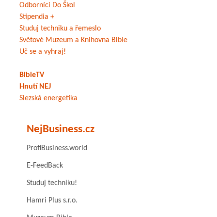
Odborníci Do Škol
Stipendia +
Studuj techniku a řemeslo
Světové Muzeum a Knihovna Bible
Uč se a vyhraj!
BibleTV
Hnutí NEJ
Slezská energetika
NejBusiness.cz
ProfiBusiness.world
E-FeedBack
Studuj techniku!
Hamri Plus s.r.o.