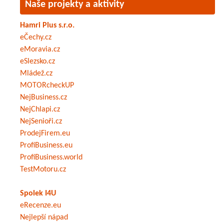
Naše projekty a aktivity
Hamri Plus s.r.o.
eČechy.cz
eMoravia.cz
eSlezsko.cz
Mládež.cz
MOTORcheckUP
NejBusiness.cz
NejChlapi.cz
NejSenioři.cz
ProdejFirem.eu
ProfiBusiness.eu
ProfiBusiness.world
TestMotoru.cz
Spolek I4U
eRecenze.eu
Nejlepší nápad