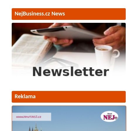
NejBusiness.cz News
Reklama