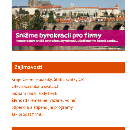
Zajímavosti
Kraje České republiky
,
Státní svátky ČR
Otevírací doba o svátcích
Seznam bank
,
kódy bank
Živnosti
(
řemeslné
,
vázané
,
volné
)
Stipendia a stipendijní programy
Jak prodat firmu