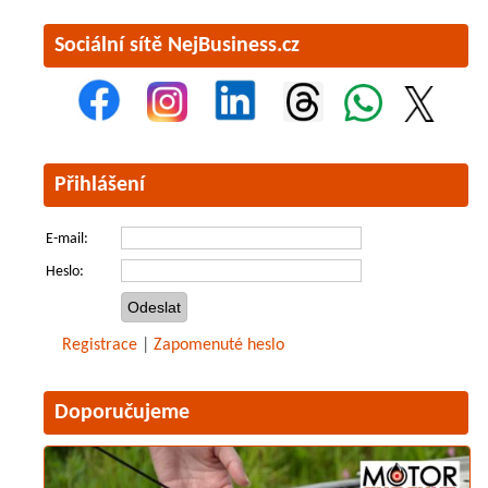
Sociální sítě NejBusiness.cz
Přihlášení
E-mail:
Heslo:
Registrace
|
Zapomenuté heslo
Doporučujeme