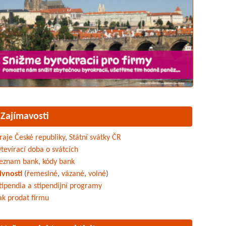
Zajímavosti
raje České republiky
,
Státní svátky ČR
tevírací doba o svátcích
eznam bank
,
kódy bank
ivnosti
(
řemeslné
,
vázané
,
volné
)
tipendia a stipendijní programy
ak prodat firmu