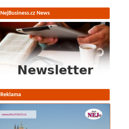
NejBusiness.cz News
Reklama