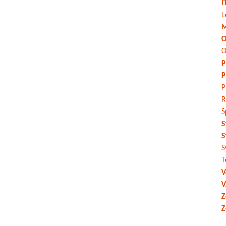
I
L
M
O
O
P
P
P
R
S
S
S
S
T
V
V
Z
Z