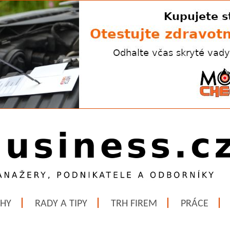
ĚHY
RADY A TIPY
TRH FIREM
PRÁCE