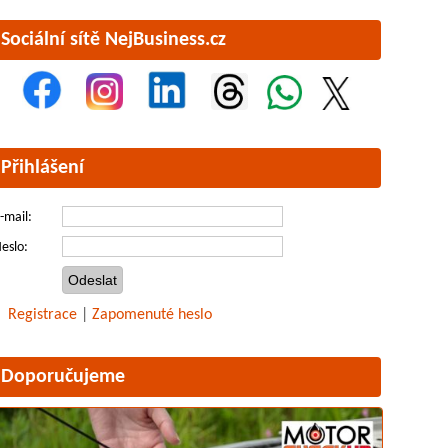
Sociální sítě NejBusiness.cz
Přihlášení
-mail:
eslo:
Registrace
|
Zapomenuté heslo
Doporučujeme