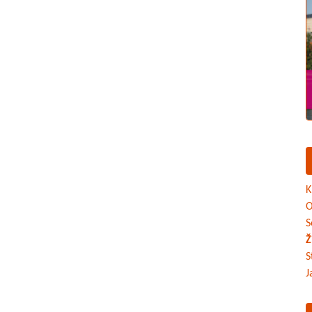
K
O
S
Ž
S
J