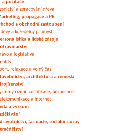
T a počítače
esnictví a zpracování dřeva
arketing, propagace a PR
bchod a obchodní zastoupení
děvy a kožedělný průmysl
ersonalistika a lidské zdroje
otravinářství
rávo a legislativa
eality
port, relaxace a volný čas
tavebnictví, architektura a řemesla
trojírenství
ystémy řízení, certifikace, bezpečnost
elekomunikace a internet
ěda a výzkum
zdělávání
dravotnictví, farmacie, sociální služby
emědělství