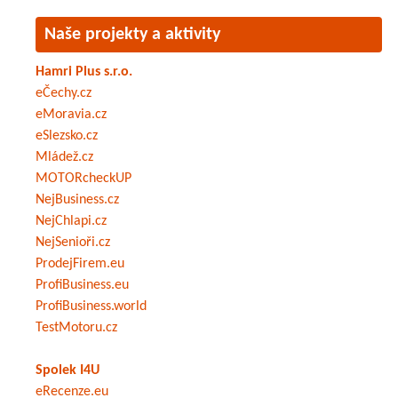
Naše projekty a aktivity
Hamri Plus s.r.o.
eČechy.cz
eMoravia.cz
eSlezsko.cz
Mládež.cz
MOTORcheckUP
NejBusiness.cz
NejChlapi.cz
NejSenioři.cz
ProdejFirem.eu
ProfiBusiness.eu
ProfiBusiness.world
TestMotoru.cz
Spolek I4U
eRecenze.eu