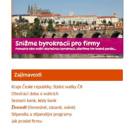
Zajímavosti
Kraje České republiky
,
Státní svátky ČR
Otevírací doba o svátcích
Seznam bank
,
kódy bank
Živnosti
(
řemeslné
,
vázané
,
volné
)
Stipendia a stipendijní programy
Jak prodat firmu