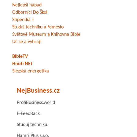
Nejlepší nápad
Odborníci Do Škol
Stipendia +
Studuj techniku a řemeslo
Světové Muzeum a Knihovna Bible
Uč se a vyhraj!
BibleTV
Hnutí NEJ
Slezská energetika
NejBusiness.cz
ProfiBusiness.world
E-FeedBack
Studuj techniku!
Hamri Plus s.r.o.