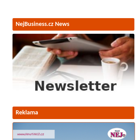
NejBusiness.cz News
Reklama