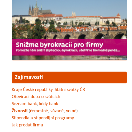
Zajímavosti
Kraje České republiky
,
Státní svátky ČR
Otevírací doba o svátcích
Seznam bank
,
kódy bank
Živnosti
(
řemeslné
,
vázané
,
volné
)
Stipendia a stipendijní programy
Jak prodat firmu