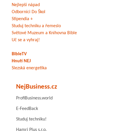
Nejlepší nápad
Odborníci Do Škol
Stipendia +
Studuj techniku a řemeslo
Světové Muzeum a Knihovna Bible
Uč se a vyhraj!
BibleTV
Hnutí NEJ
Slezská energetika
NejBusiness.cz
ProfiBusiness.world
E-FeedBack
Studuj techniku!
Hamri Plus s.r.o.