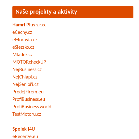
Naše projekty a aktivity
Hamri Plus s.r.o.
eČechy.cz
eMoravia.cz
eSlezsko.cz
Mládež.cz
MOTORcheckUP
NejBusiness.cz
NejChlapi.cz
NejSenioři.cz
ProdejFirem.eu
ProfiBusiness.eu
ProfiBusiness.world
TestMotoru.cz
Spolek I4U
eRecenze.eu