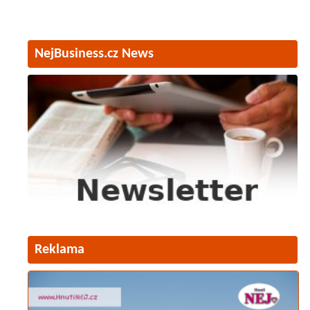
NejBusiness.cz News
Reklama