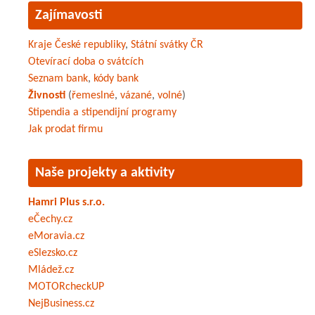
Zajímavosti
Kraje České republiky
,
Státní svátky ČR
Otevírací doba o svátcích
Seznam bank
,
kódy bank
Živnosti
(
řemeslné
,
vázané
,
volné
)
Stipendia a stipendijní programy
Jak prodat firmu
Naše projekty a aktivity
Hamri Plus s.r.o.
eČechy.cz
eMoravia.cz
eSlezsko.cz
Mládež.cz
MOTORcheckUP
NejBusiness.cz