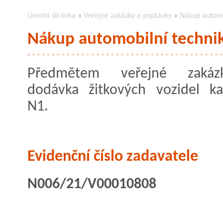
Úvodní stránka
»
Veřejné zakázky a poptávky
»
Nákup automob
Nákup automobilní techniky
Předmětem veřejné zaká
dodávka žitkových vozidel ka
N1.
Evidenční číslo zadavatele
N006/21/V00010808