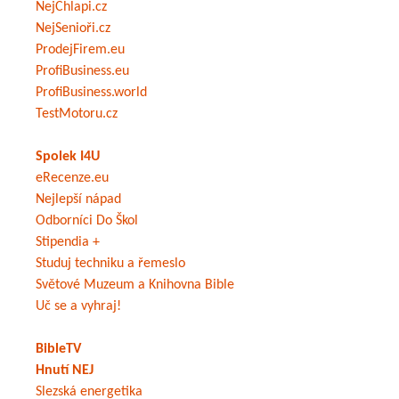
NejChlapi.cz
NejSenioři.cz
ProdejFirem.eu
ProfiBusiness.eu
ProfiBusiness.world
TestMotoru.cz
Spolek I4U
eRecenze.eu
Nejlepší nápad
Odborníci Do Škol
Stipendia +
Studuj techniku a řemeslo
Světové Muzeum a Knihovna Bible
Uč se a vyhraj!
BibleTV
Hnutí NEJ
Slezská energetika