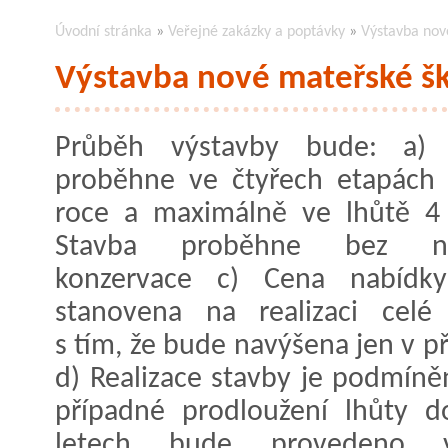
Úvodní stránka
»
Veřejné zakázky a poptávky
»
Výstavba nov
Výstavba nové mateřské šk
Průběh výstavby bude: a) 
proběhne ve čtyřech etapách
roce a maximálně ve lhůtě 4 
Stavba proběhne bez nu
konzervace c) Cena nabídk
stanovena na realizaci celé
s tím, že bude navýšena jen v 
d) Realizace stavby je podmíně
případné prodloužení lhůty d
letech bude provedeno