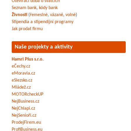
Otevírací doba o svátcích
Seznam bank
,
kódy bank
Živnosti
(
řemeslné
,
vázané
,
volné
)
Stipendia a stipendijní programy
Jak prodat firmu
Naše projekty a aktivity
Hamri Plus s.r.o.
eČechy.cz
eMoravia.cz
eSlezsko.cz
Mládež.cz
MOTORcheckUP
NejBusiness.cz
NejChlapi.cz
NejSenioři.cz
ProdejFirem.eu
ProfiBusiness.eu