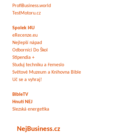
ProfiBusiness.world
TestMotoru.cz
Spolek I4U
eRecenze.eu
Nejlepší nápad
Odborníci Do Škol
Stipendia +
Studuj techniku a řemeslo
Světové Muzeum a Knihovna Bible
Uč se a vyhraj!
BibleTV
Hnutí NEJ
Slezská energetika
NejBusiness.cz