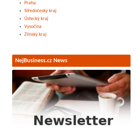
Praha
Středočeský kraj
Ústecký kraj
Vysočina
Zlínský kraj
NejBusiness.cz News