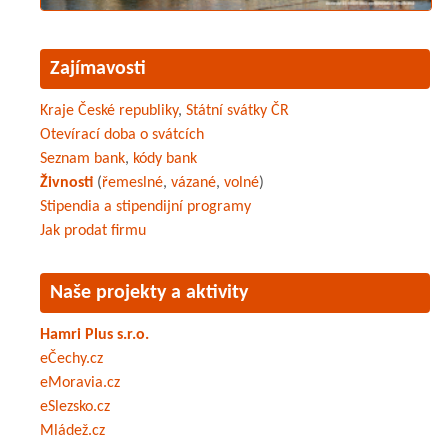
Zajímavosti
Kraje České republiky
,
Státní svátky ČR
Otevírací doba o svátcích
Seznam bank
,
kódy bank
Živnosti
(
řemeslné
,
vázané
,
volné
)
Stipendia a stipendijní programy
Jak prodat firmu
Naše projekty a aktivity
Hamri Plus s.r.o.
eČechy.cz
eMoravia.cz
eSlezsko.cz
Mládež.cz