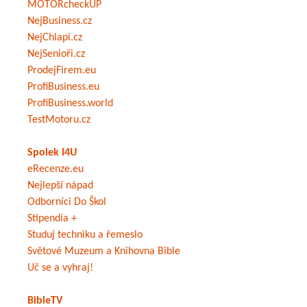
MOTORcheckUP
NejBusiness.cz
NejChlapi.cz
NejSenioři.cz
ProdejFirem.eu
ProfiBusiness.eu
ProfiBusiness.world
TestMotoru.cz
Spolek I4U
eRecenze.eu
Nejlepší nápad
Odborníci Do Škol
Stipendia +
Studuj techniku a řemeslo
Světové Muzeum a Knihovna Bible
Uč se a vyhraj!
BibleTV