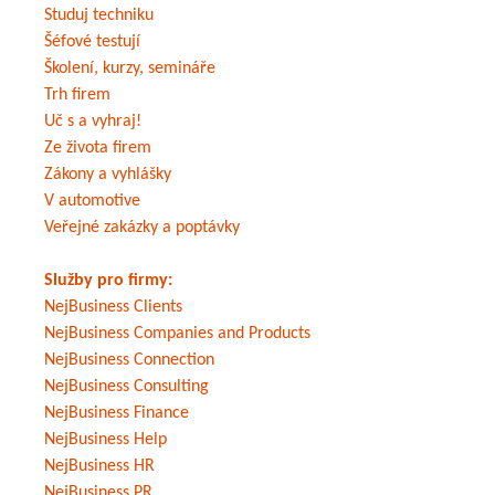
Studuj techniku
Šéfové testují
Školení, kurzy, semináře
Trh firem
Uč s a vyhraj!
Ze života firem
Zákony a vyhlášky
V automotive
Veřejné zakázky a poptávky
Služby pro firmy:
NejBusiness Clients
NejBusiness Companies and Products
NejBusiness Connection
NejBusiness Consulting
NejBusiness Finance
NejBusiness Help
NejBusiness HR
NejBusiness PR