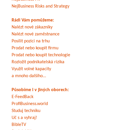
NejBusiness Risks and Strategy
Rádi Vám pomůžeme:
Nalézt nové zákazníky
Nalézt nové zaměstnance
Posílit pozici na trhu
Prodat nebo koupit firmu
Prodat nebo koupit technologie
Rozložit podnikatelská rizika
Využít volné kapacity
a mnoho dalšího...
Působíme i v jiných oborech:
E-FeedBack
ProfiBusiness.world
Studuj techniku
Uč s a vyhraj!
BibleTV