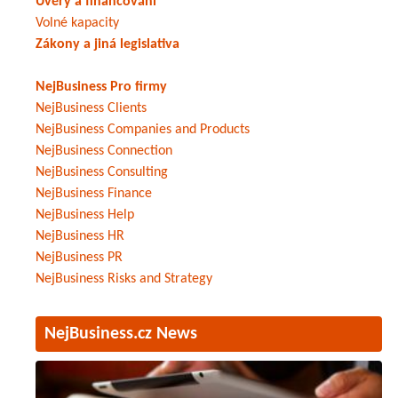
Úvěry a financování
Volné kapacity
Zákony a jiná legislativa
NejBusiness Pro firmy
NejBusiness Clients
NejBusiness Companies and Products
NejBusiness Connection
NejBusiness Consulting
NejBusiness Finance
NejBusiness Help
NejBusiness HR
NejBusiness PR
NejBusiness Risks and Strategy
NejBusiness.cz News