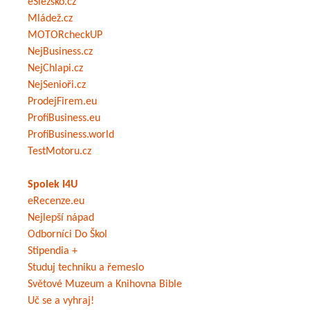
eSlezsko.cz
Mládež.cz
MOTORcheckUP
NejBusiness.cz
NejChlapi.cz
NejSenioři.cz
ProdejFirem.eu
ProfiBusiness.eu
ProfiBusiness.world
TestMotoru.cz
Spolek I4U
eRecenze.eu
Nejlepší nápad
Odborníci Do Škol
Stipendia +
Studuj techniku a řemeslo
Světové Muzeum a Knihovna Bible
Uč se a vyhraj!