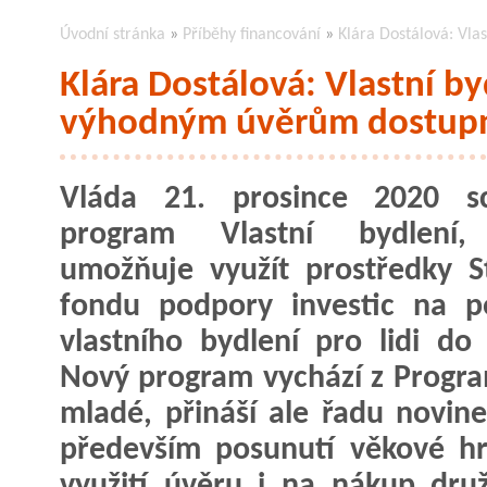
Úvodní stránka
»
Příběhy financování
»
Klára Dostálová: Vla
Klára Dostálová: Vlastní b
výhodným úvěrům dostupn
Vláda 21. prosince 2020 sch
program Vlastní bydlení,
umožňuje využít prostředky S
fondu podpory investic na p
vlastního bydlení pro lidi do 
Nový program vychází z Progr
mladé, přináší ale řadu novine
především posunutí věkové hr
využití úvěru i na nákup dru