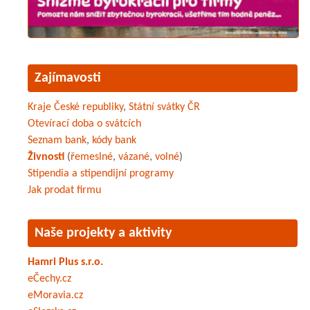
Zajímavosti
Kraje České republiky
,
Státní svátky ČR
Otevírací doba o svátcích
Seznam bank
,
kódy bank
Živnosti
(
řemeslné
,
vázané
,
volné
)
Stipendia a stipendijní programy
Jak prodat firmu
Naše projekty a aktivity
Hamri Plus s.r.o.
eČechy.cz
eMoravia.cz