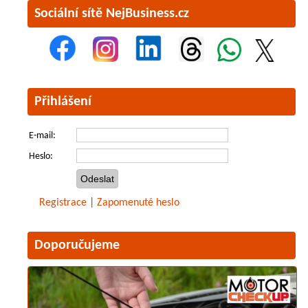
Sociální sítě NejBusiness.cz
Přihlášení
E-mail:
Heslo:
Registrace
|
Zapomenuté heslo
Doporučujeme