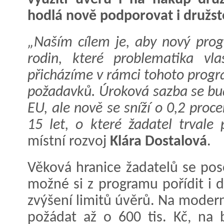
hodlá nově podporovat i družst
„Naším cílem je, aby nový prog
rodin, které problematika vla
přicházíme v rámci tohoto prog
požadavků. Úroková sazba se bud
EU, ale nově se sníží o 0,2 proc
15 let, o které žadatel trvale 
místní rozvoj
Klára Dostalová
.
Věková hranice žadatelů se pos
možné si z programu pořídit i d
zvýšení limitů úvěrů. Na moder
požádat až o 600 tis. Kč, na 