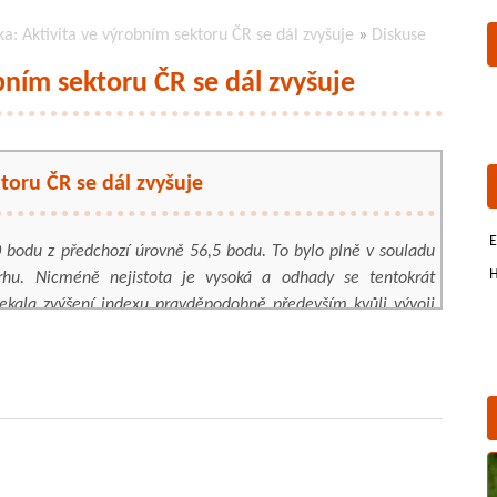
a: Aktivita ve výrobním sektoru ČR se dál zvyšuje
»
Diskuse
bním sektoru ČR se dál zvyšuje
toru ČR se dál zvyšuje
E
 bodu z předchozí úrovně 56,5 bodu. To bylo plně v souladu
H
u. Nicméně nejistota je vysoká a odhady se tentokrát
ekala zvýšení indexu pravděpodobně především kvůli vývoji
í úrovně. Skutečně ve světle vývoje indexu výrobní aktivity
telně zaostává.
, což je sice na jedné straně dané rostoucí poptávkou, ale
 kterým se zpožďuje výroba. Nedostatek surovin údajně vedl
hoto průzkumu. Report uvádí, že zpoždění v dodávkách jsou
zakázky. Silnější poptávka se odráží v rostoucí důvěře a náboru