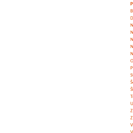
P
B
D
N
N
N
N
N
O
P
S
Š
Š
T
U
Z
Z
V
V