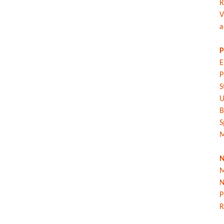
R
V
a
P
E
P
S
U
B
S
M
N
M
N
P
R