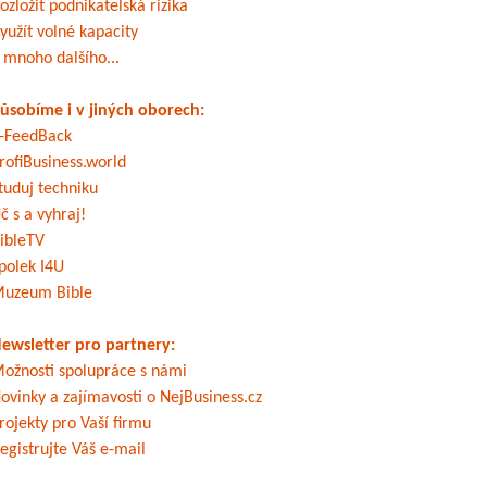
ozložit podnikatelská rizika
yužít volné kapacity
 mnoho dalšího...
ůsobíme i v jiných oborech:
-FeedBack
rofiBusiness.world
tuduj techniku
č s a vyhraj!
ibleTV
polek I4U
uzeum Bible
ewsletter pro partnery:
ožnosti spolupráce s námi
ovinky a zajímavosti o NejBusiness.cz
rojekty pro Vaší firmu
egistrujte Váš e-mail