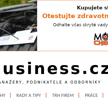
ĚHY
RADY A TIPY
TRH FIREM
PRÁCE