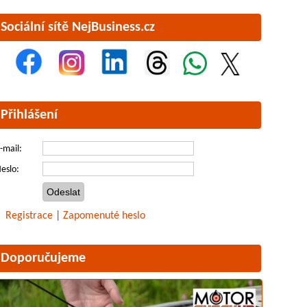
Sociální sítě NejBusiness.cz
Přihlášení
-mail:
eslo:
Registrace
|
Zapomenuté heslo
Doporučujeme