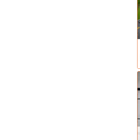
dní tři roky. Důvěra v budoucí vývoj ekonomiky se dostala na
 spojena nadějemi na konec pandemie.
vzdory extrémním potížím se subdodávkami komponent by
 Současně je dobré brát podobné zprávy s rezervou, neboť
da automobilek oznámila omezení výroby, přičemž problémy
tšinu roku.