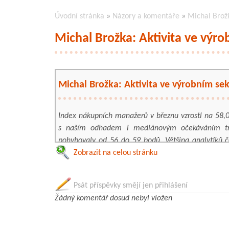
Úvodní stránka
»
Názory a komentáře
»
Michal Brožk
Michal Brožka: Aktivita ve výro
Michal Brožka: Aktivita ve výrobním sek
Index nákupních manažerů v březnu vzrostl na 58,0
s naším odhadem i mediánovým očekáváním trh
pohybovaly od 56 do 59 bodů. Většina analytiků č
v zahraničí, kde tyto indikátory rostou na rekordn
Zobrazit na celou stránku
eurozóny a zejména Německa ten český přece jen ci
Psát příspěvky smějí jen přihlášení
Index je stále opticky navyšován hromaděním zásob
Žádný komentář dosud nebyl vložen
z druhé strany též chybějícími komponenty, kvůli
k nerychlejšímu nárůstu cen vstupů v historii to
rekordní. Nicméně rychleji dle PMI roste i výroba i 