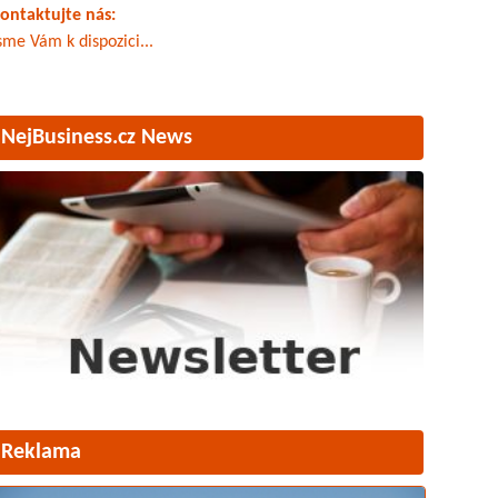
ontaktujte nás:
sme Vám k dispozici...
NejBusiness.cz News
Reklama