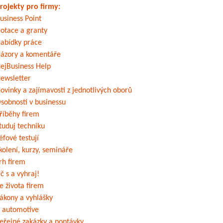
rojekty pro firmy:
usiness Point
otace a granty
abídky práce
ázory a komentáře
ejBusiness Help
ewsletter
ovinky a zajímavosti z jednotlivých oborů
sobnosti v businessu
říběhy firem
tuduj techniku
éfové testují
kolení, kurzy, semináře
rh firem
č s a vyhraj!
e života firem
ákony a vyhlášky
 automotive
eřejné zakázky a poptávky