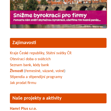
Zajímavosti
Kraje České republiky
,
Státní svátky ČR
Otevírací doba o svátcích
Seznam bank
,
kódy bank
Živnosti
(
řemeslné
,
vázané
,
volné
)
Stipendia a stipendijní programy
Jak prodat firmu
Naše projekty a aktivity
Hamri Plus s.r.o.