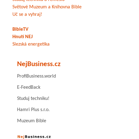
Světové Muzeum a Knihovna Bible
Uč se a vyhraj!
BibleTV
Hnutí NEJ
Slezská energetika
NejBusiness.cz
ProfiBusiness.world
E-FeedBack
Studuj techniku!
Hamri Plus s.r.o.
Muzeum Bible