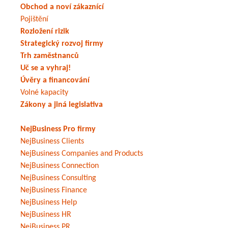
Obchod a noví zákaznící
Pojištění
Rozložení rizik
Strategický rozvoj firmy
Trh zaměstnanců
Uč se a vyhraj!
Úvěry a financování
Volné kapacity
Zákony a jiná legislativa
NejBusiness Pro firmy
NejBusiness Clients
NejBusiness Companies and Products
NejBusiness Connection
NejBusiness Consulting
NejBusiness Finance
NejBusiness Help
NejBusiness HR
NejBusiness PR