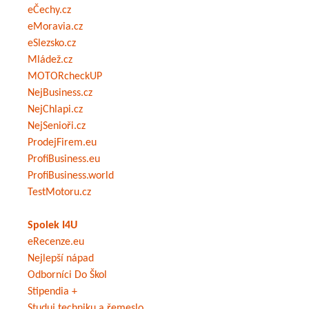
eČechy.cz
eMoravia.cz
eSlezsko.cz
Mládež.cz
MOTORcheckUP
NejBusiness.cz
NejChlapi.cz
NejSenioři.cz
ProdejFirem.eu
ProfiBusiness.eu
ProfiBusiness.world
TestMotoru.cz
Spolek I4U
eRecenze.eu
Nejlepší nápad
Odborníci Do Škol
Stipendia +
Studuj techniku a řemeslo