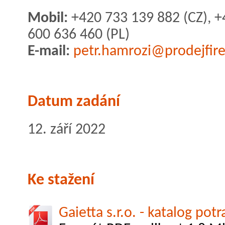
Mobil:
+420 733 139 882 (CZ), +
600 636 460 (PL)
E-mail:
petr.hamrozi@prodejfir
Datum zadání
12. září 2022
Ke stažení
Gaietta s.r.o. - katalog potr