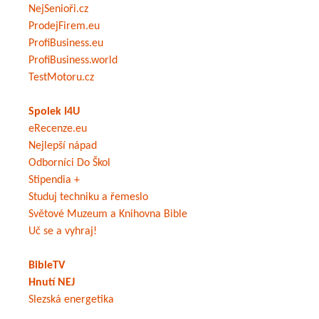
NejSenioři.cz
ProdejFirem.eu
ProfiBusiness.eu
ProfiBusiness.world
TestMotoru.cz
Spolek I4U
eRecenze.eu
Nejlepší nápad
Odborníci Do Škol
Stipendia +
Studuj techniku a řemeslo
Světové Muzeum a Knihovna Bible
Uč se a vyhraj!
BibleTV
Hnutí NEJ
Slezská energetika