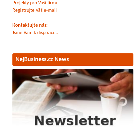
Projekty pro Vaší firmu
Registrujte Váš e-mail
Kontaktujte nás:
Jsme Vám k dispozici...
NejBusiness.cz News