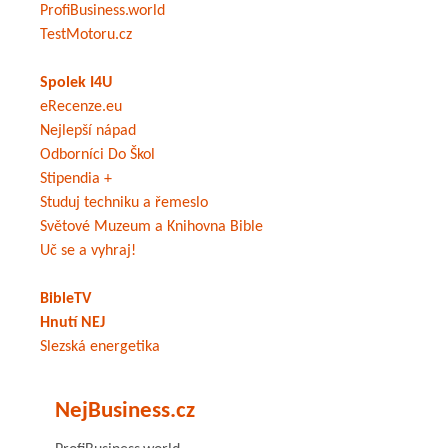
ProfiBusiness.world
TestMotoru.cz
Spolek I4U
eRecenze.eu
Nejlepší nápad
Odborníci Do Škol
Stipendia +
Studuj techniku a řemeslo
Světové Muzeum a Knihovna Bible
Uč se a vyhraj!
BibleTV
Hnutí NEJ
Slezská energetika
NejBusiness.cz