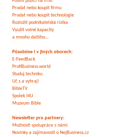
Posílit pozici na trhu
Prodat nebo koupit firmu
Prodat nebo koupit technologie
Rozložit podnikatelská rizika
Využít volné kapacity
a mnoho dalšího...
Působíme i v jiných oborech:
E-FeedBack
ProfiBusiness.world
Studuj techniku
Uč s a vyhraj!
BibleTV
Spolek I4U
Muzeum Bible
Newsletter pro partnery:
Možnosti spolupráce s námi
Novinky a zajímavosti o NejBusiness.cz