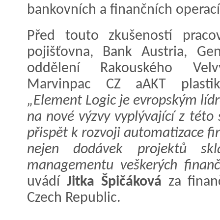
bankovních a finančních operací
Před touto zkušeností praco
pojišťovna, Bank Austria, Gen
oddělení Rakouského Velvys
Marvinpac CZ aAKT plastiká
„Element Logic je evropským líd
na nové výzvy vyplývající z tét
přispět k rozvoji automatizace fi
nejen dodávek projektů skl
managementu veškerých finanční
uvádí
Jitka Špičáková
za finan
Czech Republic.