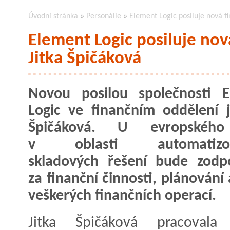
Úvodní stránka
»
Personálie
»
Element Logic posiluje nová f
Element Logic posiluje no
Jitka Špičáková
Novou posilou společnosti E
Logic ve finančním oddělení j
Špičáková. U evropského
v oblasti automatizov
skladových řešení bude zodp
za finanční činnosti, plánování 
veškerých finančních operací.
Jitka Špičáková pracovala