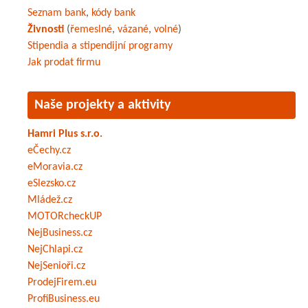
Seznam bank
,
kódy bank
Živnosti
(
řemeslné
,
vázané
,
volné
)
Stipendia a stipendijní programy
Jak prodat firmu
Naše projekty a aktivity
Hamri Plus s.r.o.
eČechy.cz
eMoravia.cz
eSlezsko.cz
Mládež.cz
MOTORcheckUP
NejBusiness.cz
NejChlapi.cz
NejSenioři.cz
ProdejFirem.eu
ProfiBusiness.eu