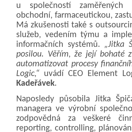
u společností zaměřených n
obchodní, farmaceutickou, zastu
Má zkušenosti také s outsourc
služeb, vedením týmu a imple
informačních systémů.
„Jitka 
posilou. Věřím, že její bohaté
automatizovat procesy finanční
Logic,“
uvádí CEO Element Log
Kadeřávek
.
Naposledy působila Jitka Špič
managera ve výrobní společnos
zodpovědná za veškeré činno
reporting, controlling, plánován