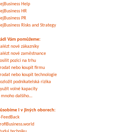
ejBusiness Help
ejBusiness HR
ejBusiness PR
ejBusiness Risks and Strategy
ádi Vám pomůžeme:
alézt nové zákazníky
alézt nové zaměstnance
osílit pozici na trhu
rodat nebo koupit firmu
rodat nebo koupit technologie
ozložit podnikatelská rizika
yužít volné kapacity
 mnoho dalšího...
ůsobíme i v jiných oborech:
-FeedBack
rofiBusiness.world
tuduj techniku