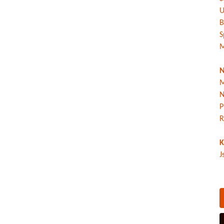
U
B
S
M
N
M
N
P
R
K
J