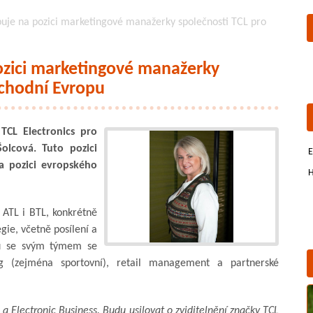
uje na pozici marketingové manažerky společnosti TCL pro
ozici marketingové manažerky
ýchodní Evropu
TCL Electronics pro
olcová. Tuto pozici
E
a pozici evropského
H
 ATL i BTL, konkrétně
gie, včetně posílení a
lu se svým týmem se
g (zejména sportovní), retail management a partnerské
 a Electronic Business. Budu usilovat o zviditelnění značky TCL