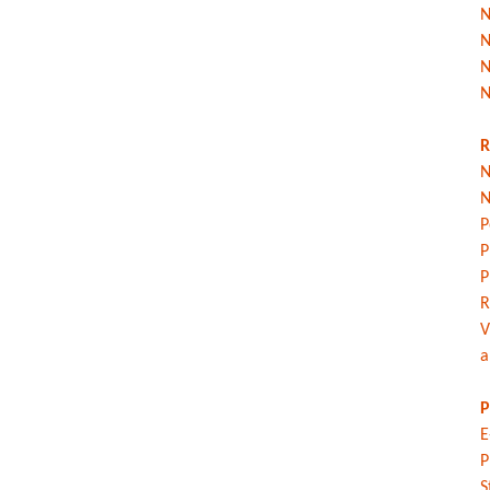
N
N
N
N
R
N
N
P
P
P
R
V
a
P
E
P
S