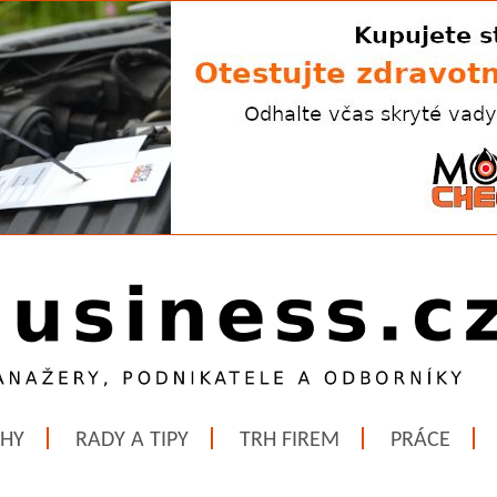
ĚHY
RADY A TIPY
TRH FIREM
PRÁCE