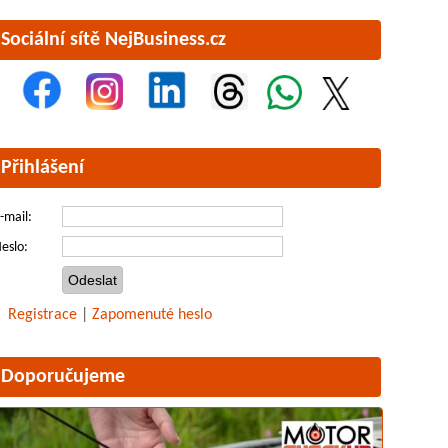
Sociální sítě NejBusiness.cz
Přihlášení
-mail:
eslo:
Registrace
|
Zapomenuté heslo
Doporučujeme