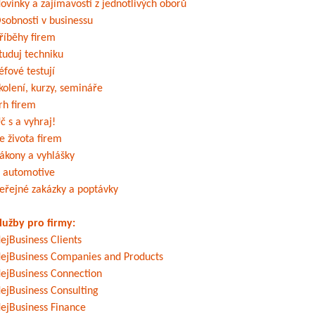
ovinky a zajímavosti z jednotlivých oborů
sobnosti v businessu
říběhy firem
tuduj techniku
éfové testují
kolení, kurzy, semináře
rh firem
č s a vyhraj!
e života firem
ákony a vyhlášky
 automotive
eřejné zakázky a poptávky
lužby pro firmy:
ejBusiness Clients
ejBusiness Companies and Products
ejBusiness Connection
ejBusiness Consulting
ejBusiness Finance