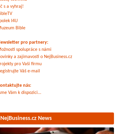
č s a vyhraj!
ibleTV
polek I4U
uzeum Bible
ewsletter pro partnery:
ožnosti spolupráce s námi
ovinky a zajímavosti o NejBusiness.cz
rojekty pro Vaší firmu
egistrujte Váš e-mail
ontaktujte nás:
sme Vám k dispozici...
NejBusiness.cz News