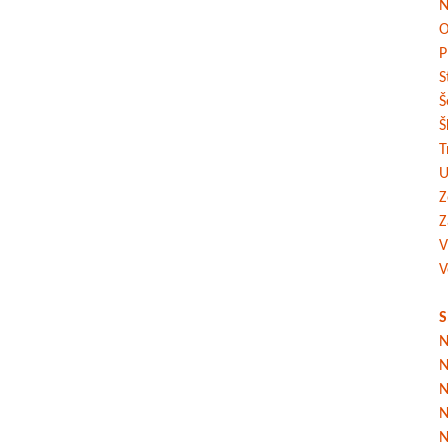
N
O
P
S
Š
Š
T
U
Z
Z
V
V
S
N
N
N
N
N