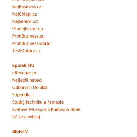
NejBusiness.cz
NejChlapi.cz
NejSenioři.cz
ProdejFirem.eu
ProfiBusiness.eu
ProfiBusiness.world
TestMotoru.cz
Spolek I4U
eRecenze.eu
Nejlepší nápad
Odborníci Do Škol
Stipendia +
Studuj techniku a řemeslo
Světové Muzeum a Knihovna Bible
Uč se a vyhraj!
BibleTV