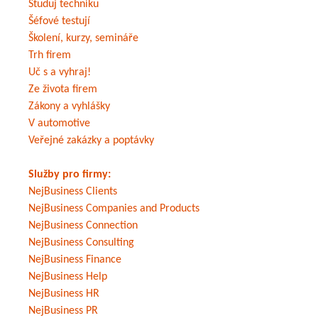
Studuj techniku
Šéfové testují
Školení, kurzy, semináře
Trh firem
Uč s a vyhraj!
Ze života firem
Zákony a vyhlášky
V automotive
Veřejné zakázky a poptávky
Služby pro firmy:
NejBusiness Clients
NejBusiness Companies and Products
NejBusiness Connection
NejBusiness Consulting
NejBusiness Finance
NejBusiness Help
NejBusiness HR
NejBusiness PR