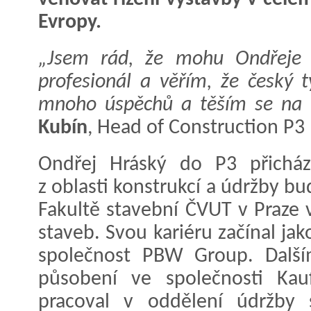
Evropy.
„Jsem rád, že mohu Ondřeje p
profesionál a věřím, že český 
mnoho úspěchů a těším se na n
Kubín
, Head of Construction P3
Ondřej Hráský do P3 přicház
z oblasti konstrukcí a údržby bud
Fakultě stavební ČVUT v Praze 
staveb. Svou kariéru začínal ja
společnost PBW Group. Další
působení ve společnosti Kau
pracoval v oddělení údržby s