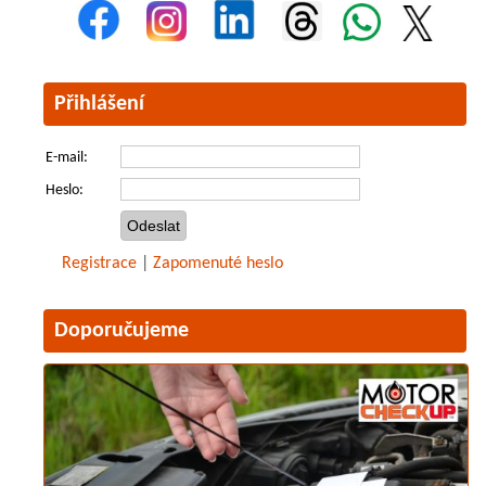
Přihlášení
E-mail:
Heslo:
Registrace
|
Zapomenuté heslo
Doporučujeme