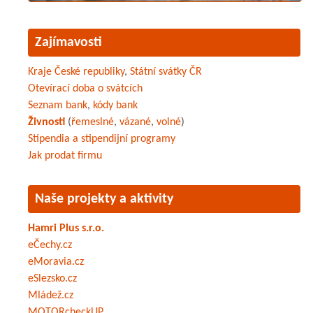
Zajímavosti
Kraje České republiky
,
Státní svátky ČR
Otevírací doba o svátcích
Seznam bank
,
kódy bank
Živnosti
(
řemeslné
,
vázané
,
volné
)
Stipendia a stipendijní programy
Jak prodat firmu
Naše projekty a aktivity
Hamri Plus s.r.o.
eČechy.cz
eMoravia.cz
eSlezsko.cz
Mládež.cz
MOTORcheckUP