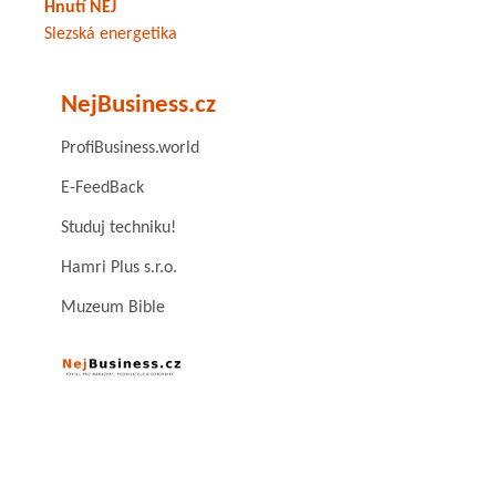
Hnutí NEJ
Slezská energetika
NejBusiness.cz
ProfiBusiness.world
E-FeedBack
Studuj techniku!
Hamri Plus s.r.o.
Muzeum Bible