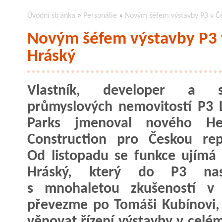
Úvodní stránka
»
Personálie
»
Novým šéfem výstavby P3 v Če
Novým šéfem výstavby P3 v
Hráský
Vlastník, developer a s
průmyslových nemovitostí P3 L
Parks jmenoval nového H
Construction pro Českou rep
Od listopadu se funkce ujímá
Hráský, který do P3 nas
s mnohaletou zkušeností v 
převezme po Tomáši Kubínovi,
věnovat řízení výstavby v celé