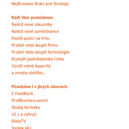
NejBusiness Risks and Strategy
Rádi Vám pomůžeme:
Nalézt nové zákazníky
Nalézt nové zaměstnance
Posílit pozici na trhu
Prodat nebo koupit firmu
Prodat nebo koupit technologie
Rozložit podnikatelská rizika
Využít volné kapacity
a mnoho dalšího...
Působíme i v jiných oborech:
E-FeedBack
ProfiBusiness.world
Studuj techniku
Uč s a vyhraj!
BibleTV
Spolek I4U