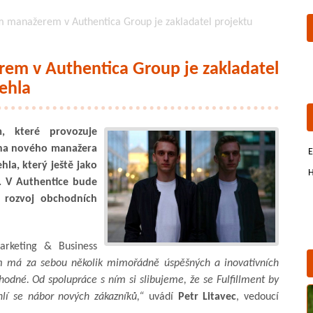
manažerem v Authentica Group je zakladatel projektu
m v Authentica Group je zakladatel
ehla
m, které provozuje
jna nového manažera
E
la, který ještě jako
H
z. V Authentice bude
a rozvoj obchodních
arketing & Business
 má za sebou několik mimořádně úspěšných a inovativních
hodné. Od spolupráce s ním si slibujeme, že se Fulfillment by
lí se nábor nových zákazníků,“
uvádí
Petr Litavec
, vedoucí