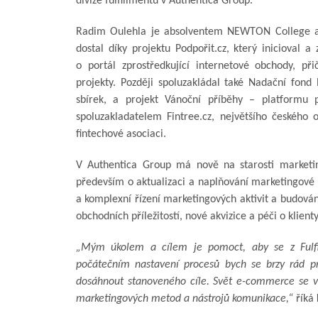
divize fulfillmentu v Authentica Group.
Radim Oulehla je absolventem NEWTON College a P
dostal díky projektu Podpořit.cz, který inicioval a 
o portál zprostředkující internetové obchody, p
projekty. Později spoluzakládal také Nadační fond
sbírek, a projekt Vánoční příběhy – platformu p
spoluzakladatelem Fintree.cz, největšího českého 
fintechové asociaci.
V Authentica Group má nově na starosti marketing
především o aktualizaci a naplňování marketingové 
a komplexní řízení marketingových aktivit a budování
obchodních příležitostí, nové akvizice a péči o klienty
„Mým úkolem a cílem je pomoct, aby se z Fulfil
počátečním nastavení procesů bych se brzy rád p
dosáhnout stanoveného cíle. Svět e-commerce se 
marketingových metod a nástrojů komunikace,“
říká