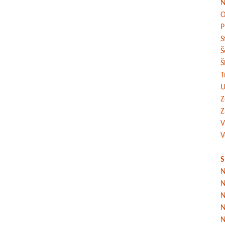
N
O
P
S
Š
Š
T
U
Z
Z
V
V
S
N
N
N
N
N