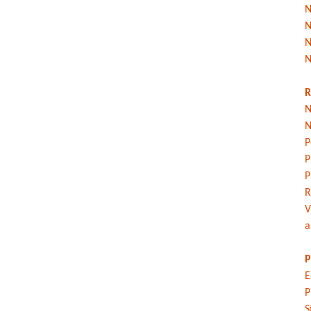
N
N
N
N
R
N
N
P
P
P
R
V
a
P
E
P
S