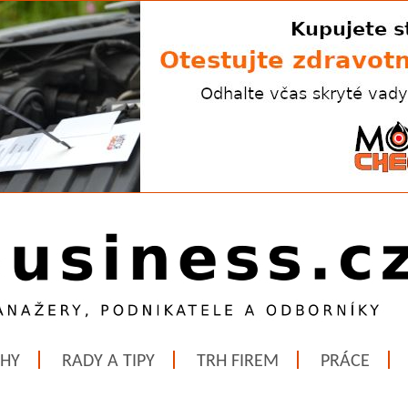
ĚHY
RADY A TIPY
TRH FIREM
PRÁCE