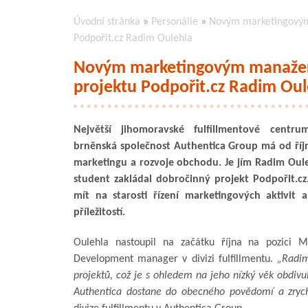
Úvodní stránka
»
Personálie
»
Novým marketingovým 
Podpořit.cz Radim Oulehla
Novým marketingovým manažere
projektu Podpořit.cz Radim Oul
Největší jihomoravské fulfillmentové centru
brněnská společnost Authentica Group má od ří
marketingu a rozvoje obchodu. Je jím Radim Ouleh
student zakládal dobročinný projekt Podpořit.c
mít na starosti řízení marketingových aktivit 
příležitostí.
Oulehla nastoupil na začátku října na pozici M
Development manager v divizi fulfillmentu.
„Radim
projektů, což je s ohledem na jeho nízký věk obdivu
Authentica dostane do obecného povědomí a zrych