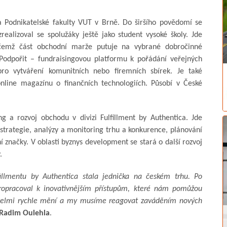
odnikatelské fakulty VUT v Brně. Do širšího povědomí se
zrealizoval se spolužáky ještě jako student vysoké školy. Jde
řičemž část obchodní marže putuje na vybrané dobročinné
 Podpořit – fundraisingovou platformu k pořádání veřejných
ro vytváření komunitních nebo firemních sbírek. Je také
online magazínu o finančních technologiích. Působí v České
 a rozvoj obchodu v divizi Fulfillment by Authentica. Jde
strategie, analýzy a monitoring trhu a konkurence, plánování
 značky. V oblasti byznys development se stará o další rozvoj
.
lmentu by Authentica stala jednička na českém trhu. Po
ropracoval k inovativnějším přístupům, které nám pomůžou
velmi rychle mění a my musíme reagovat zaváděním nových
Radim Oulehla
.