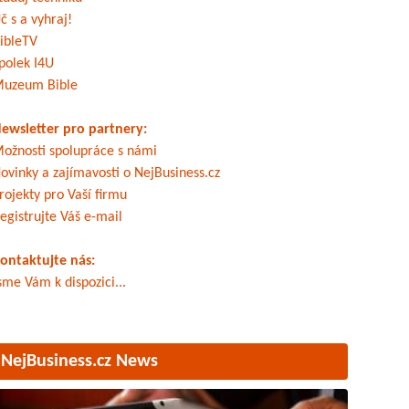
č s a vyhraj!
ibleTV
polek I4U
uzeum Bible
ewsletter pro partnery:
ožnosti spolupráce s námi
ovinky a zajímavosti o NejBusiness.cz
rojekty pro Vaší firmu
egistrujte Váš e-mail
ontaktujte nás:
sme Vám k dispozici...
NejBusiness.cz News