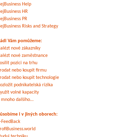
ejBusiness Help
ejBusiness HR
ejBusiness PR
ejBusiness Risks and Strategy
ádi Vám pomůžeme:
alézt nové zákazníky
alézt nové zaměstnance
osílit pozici na trhu
rodat nebo koupit firmu
rodat nebo koupit technologie
ozložit podnikatelská rizika
yužít volné kapacity
 mnoho dalšího...
ůsobíme i v jiných oborech:
-FeedBack
rofiBusiness.world
tuduj techniku