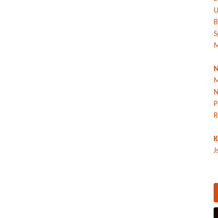
U
B
S
M
N
M
N
P
R
K
J