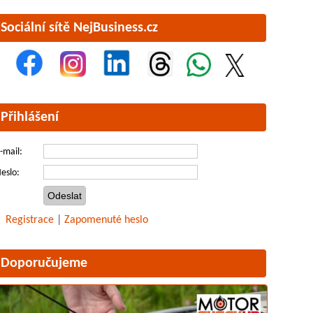
Sociální sítě NejBusiness.cz
Přihlášení
-mail:
eslo:
Registrace
|
Zapomenuté heslo
Doporučujeme