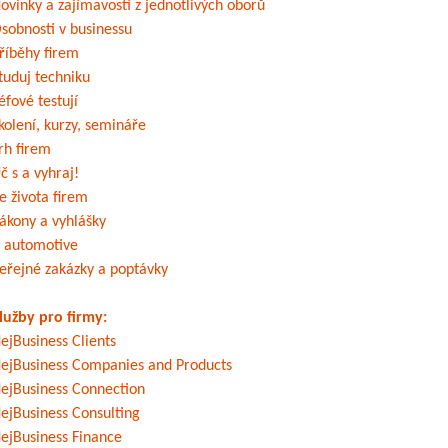
ovinky a zajímavosti z jednotlivých oborů
sobnosti v businessu
říběhy firem
tuduj techniku
éfové testují
kolení, kurzy, semináře
rh firem
č s a vyhraj!
e života firem
ákony a vyhlášky
 automotive
eřejné zakázky a poptávky
lužby pro firmy:
ejBusiness Clients
ejBusiness Companies and Products
ejBusiness Connection
ejBusiness Consulting
ejBusiness Finance