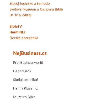
Studuj techniku a řemeslo
Světové Muzeum a Knihovna Bible
Uč se a vyhraj!
BibleTV
Hnutí NEJ
Slezská energetika
NejBusiness.cz
ProfiBusiness.world
E-FeedBack
Studuj techniku!
Hamri Plus s.r.o.
Muzeum Bible