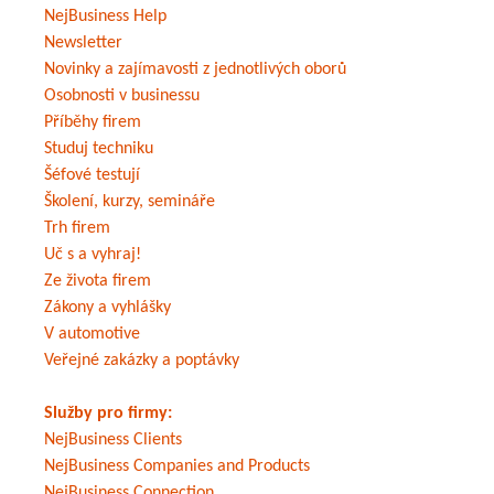
NejBusiness Help
Newsletter
Novinky a zajímavosti z jednotlivých oborů
Osobnosti v businessu
Příběhy firem
Studuj techniku
Šéfové testují
Školení, kurzy, semináře
Trh firem
Uč s a vyhraj!
Ze života firem
Zákony a vyhlášky
V automotive
Veřejné zakázky a poptávky
Služby pro firmy:
NejBusiness Clients
NejBusiness Companies and Products
NejBusiness Connection