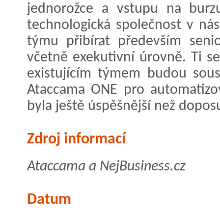
jednorožce a vstupu na burz
technologická společnost v nás
týmu přibírat především seni
včetně exekutivní úrovně. Ti s
existujícím týmem budou soust
Ataccama ONE pro automatizov
byla ještě úspěšnější než dopos
Zdroj informací
Ataccama a NejBusiness.cz
Datum