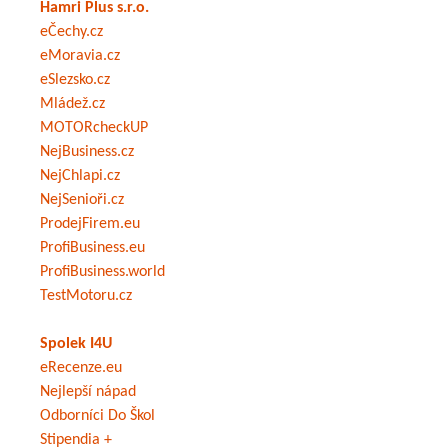
Hamri Plus s.r.o.
eČechy.cz
eMoravia.cz
eSlezsko.cz
Mládež.cz
MOTORcheckUP
NejBusiness.cz
NejChlapi.cz
NejSenioři.cz
ProdejFirem.eu
ProfiBusiness.eu
ProfiBusiness.world
TestMotoru.cz
Spolek I4U
eRecenze.eu
Nejlepší nápad
Odborníci Do Škol
Stipendia +