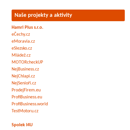
Naše projekty a aktivity
Hamri Plus s.r.o.
eČechy.cz
eMoravia.cz
eSlezsko.cz
Mládež.cz
MOTORcheckUP
NejBusiness.cz
NejChlapi.cz
NejSenioři.cz
ProdejFirem.eu
ProfiBusiness.eu
ProfiBusiness.world
TestMotoru.cz
Spolek I4U