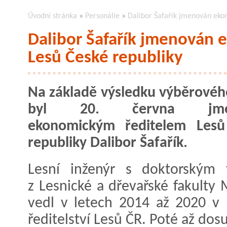
Úvodní stránka
»
Personálie
»
Dalibor Šafařík jmenován eko
Dalibor Šafařík jmenován
Lesů České republiky
Na základě výsledku výběrového
byl 20. června jme
ekonomickým ředitelem Lesů
republiky Dalibor Šafařík.
Lesní inženýr s doktorským 
z Lesnické a dřevařské fakulty
vedl v letech 2014 až 2020 v 
ředitelství Lesů ČR. Poté až do