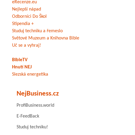
eRecenze.eu
Nejlepší nápad
Odborníci Do Škol
Stipendia +
Studuj techniku a řemeslo
Světové Muzeum a Knihovna Bible
Uč se a vyhraj!
BibleTV
Hnutí NEJ
Slezská energetika
NejBusiness.cz
ProfiBusiness.world
E-FeedBack
Studuj techniku!