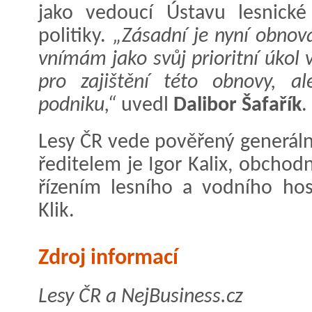
jako vedoucí Ústavu lesnick
politiky.
„Zásadní je nyní obnov
vnímám jako svůj prioritní úkol 
pro zajištění této obnovy, al
podniku,“
uvedl
Dalibor Šafařík
.
Lesy ČR vede pověřený generální
ředitelem je Igor Kalix, obcho
řízením lesního a vodního hos
Klik.
Zdroj informací
Lesy ČR a NejBusiness.cz