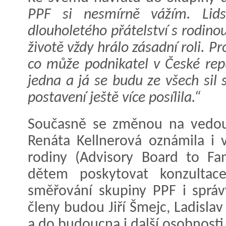
PPF si nesmírně vážím. Lids
dlouholetého přátelství s rodino
životě vždy hrálo zásadní roli. P
co může podnikatel v České rep
jedna a já se budu ze všech sil 
postavení ještě více posílila.“
Současně se změnou na vedouc
Renáta Kellnerová oznámila i 
rodiny (Advisory Board to Fam
dětem poskytovat konzultace 
směřování skupiny PPF i správ
členy budou Jiří Šmejc, Ladislav
a do budoucna i další osobnosti