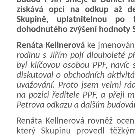
získává opci na odkup až de
Skupině, uplatnitelnou po t
dohodnutého zvýšení hodnoty S
Renáta Kellnerová
ke jmenování
rodinu s Jiřím pojí dlouholeté p
byl klíčovou osobou PPF, navíc
diskutoval o obchodních aktivit
uvažování. Proto jsem velmi ráda
na pozici ředitele PPF, a přeji
Petrova odkazu a dalším budován
Renáta Kellnerová rovněž ocenil
který Skupinu provedl těžký