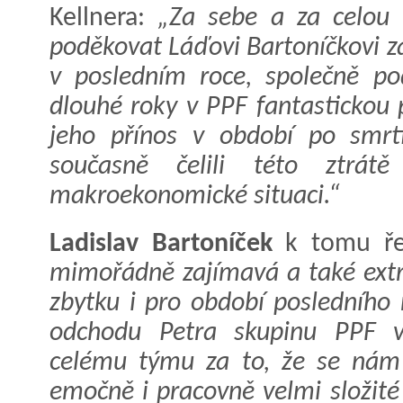
Kellnera:
„Za sebe a za celou 
poděkovat Láďovi Bartoníčkovi z
v posledním roce, společně po
dlouhé roky v PPF fantastickou
jeho přínos v období po smr
současně čelili této ztrát
makroekonomické situaci.“
Ladislav Bartoníček
k tomu ře
mimořádně zajímavá a také extr
zbytku i pro období posledního
odchodu Petra skupinu PPF v
celému týmu za to, že se nám 
emočně i pracovně velmi složité