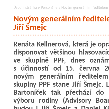
Úvodní stránka
»
Personálie
»
Novým generálním ředitelem s
Novým generálním ředitel
Jiří Šmejc
Renáta Kellnerová, která je op
disponovat většinou hlasovací
ve skupině PPF, dnes oznámi
s účinností od 15. června 2
novým generálním ředitelem
skupiny PPF stane Jiří Šmejc. L
Bartoníček tak přechází do 
výboru rodiny (Advisory Boar
budou i Jiří Šmejc a Daniel Kř