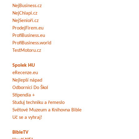
NejBusiness.cz
NejChlapi.cz
NejSenioři.cz
ProdejFirem.eu
ProfiBusiness.eu
ProfiBusiness.world
TestMotoru.cz
Spolek I4U
eRecenze.eu
Nejlepší nápad
Odborníci Do Škol
Stipendia +
Studuj techniku a řemeslo
Světové Muzeum a Knihovna Bible
Uč se a vyhraj!
BibleTV