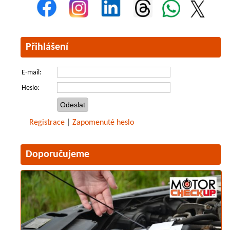
Přihlášení
E-mail:
Heslo:
Registrace
|
Zapomenuté heslo
Doporučujeme