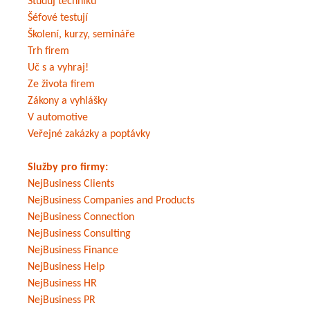
Studuj techniku
Šéfové testují
Školení, kurzy, semináře
Trh firem
Uč s a vyhraj!
Ze života firem
Zákony a vyhlášky
V automotive
Veřejné zakázky a poptávky
Služby pro firmy:
NejBusiness Clients
NejBusiness Companies and Products
NejBusiness Connection
NejBusiness Consulting
NejBusiness Finance
NejBusiness Help
NejBusiness HR
NejBusiness PR