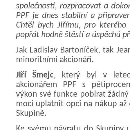
společnosti, rozpracovat a doko
PPF je dnes stabilní a připrave
Chtěl bych Jiřímu, pro kteréh
popřát hodně štěstí a úspěchů při
Jak Ladislav Bartoníček, tak Jea
minoritními akcionáři.
Jiří Šmejc
, který byl v let
akcionářem PPF s pětiproce
výkon své funkce pobírat žádný
moci uplatnit opci na nákup až
Skupině.
Ke svému návratu do Skupiny u