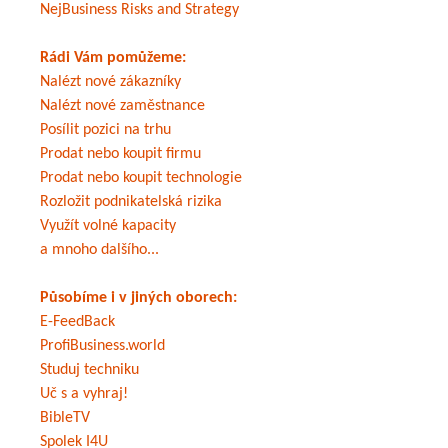
NejBusiness Risks and Strategy
Rádi Vám pomůžeme:
Nalézt nové zákazníky
Nalézt nové zaměstnance
Posílit pozici na trhu
Prodat nebo koupit firmu
Prodat nebo koupit technologie
Rozložit podnikatelská rizika
Využít volné kapacity
a mnoho dalšího...
Působíme i v jiných oborech:
E-FeedBack
ProfiBusiness.world
Studuj techniku
Uč s a vyhraj!
BibleTV
Spolek I4U