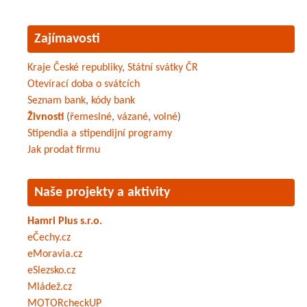
Zajímavosti
Kraje České republiky
,
Státní svátky ČR
Otevírací doba o svátcích
Seznam bank
,
kódy bank
Živnosti
(
řemeslné
,
vázané
,
volné
)
Stipendia a stipendijní programy
Jak prodat firmu
Naše projekty a aktivity
Hamri Plus s.r.o.
eČechy.cz
eMoravia.cz
eSlezsko.cz
Mládež.cz
MOTORcheckUP