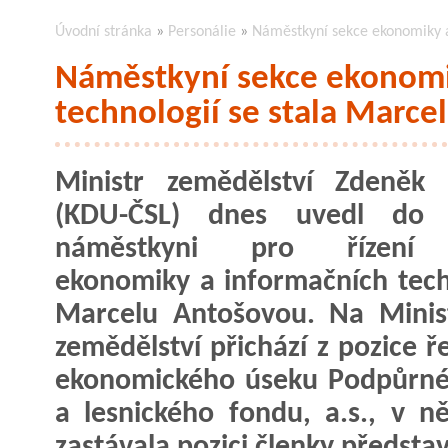
Úvodní stránka
»
Personálie
»
Náměstkyní sekce ekonomiky a
Náměstkyní sekce ekonomi
technologií se stala Marce
Ministr zemědělství Zdeněk 
(KDU-ČSL) dnes uvedl do 
náměstkyni pro řízení 
ekonomiky a informačních tech
Marcelu Antošovou. Na Minis
zemědělství přichází z pozice ř
ekonomického úseku Podpůrnéh
a lesnického fondu, a.s., v 
zastávala pozici členky předsta