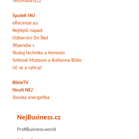
TestMotoru.cz
Spolek I4U
eRecenze.eu
Nejlepší nápad
Odborníci Do Škol
Stipendia +
Studuj techniku a řemeslo
Světové Muzeum a Knihovna Bible
Uč se a vyhraj!
BibleTV
Hnutí NEJ
Slezská energetika
NejBusiness.cz
ProfiBusiness.world