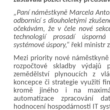
„Paní náměstkyně Marcela Anto
odbornicí s dlouholetými zkušeno
očekávám, že v čele nové sekc
technologií prosadí úsporn
systémové úspory,“
řekl ministr
Mezi priority nové náměstkyně 
rozpočtové skladby výdajů p
zemědělství plynoucích z vlá
koncepce či strategie využití f
kromě jiného i na maximální
automatizace zpracování d
hodnocení hospodárnosti IT sy