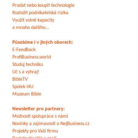
Prodat nebo koupit technologie
Rozložit podnikatelská rizika
Využít volné kapacity
a mnoho dalšího...
Působíme i v jiných oborech:
E-FeedBack
ProfiBusiness.world
Studuj techniku
Uč s a vyhraj!
BibleTV
Spolek I4U
Muzeum Bible
Newsletter pro partnery:
Možnosti spolupráce s námi
Novinky a zajímavosti o NejBusiness.cz
Projekty pro Vaší firmu