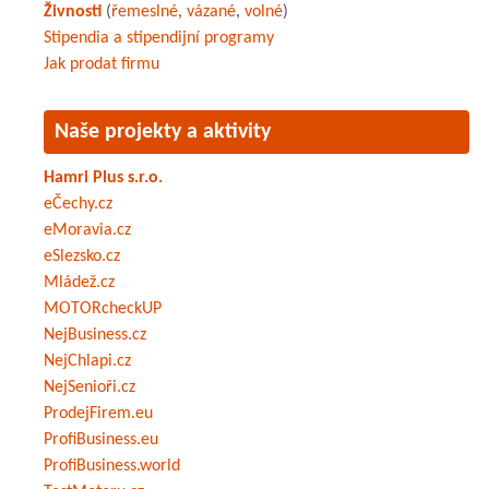
Živnosti
(
řemeslné
,
vázané
,
volné
)
Stipendia a stipendijní programy
Jak prodat firmu
Naše projekty a aktivity
Hamri Plus s.r.o.
eČechy.cz
eMoravia.cz
eSlezsko.cz
Mládež.cz
MOTORcheckUP
NejBusiness.cz
NejChlapi.cz
NejSenioři.cz
ProdejFirem.eu
ProfiBusiness.eu
ProfiBusiness.world