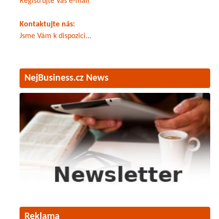
Registrujte Váš e-mail
Kontaktujte nás:
Jsme Vám k dispozici...
NejBusiness.cz News
Reklama