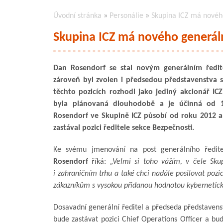
Úvodní stránka
»
Personálie
»
Skupina ICZ má nového
Skupina ICZ má nového generáln
Dan Rosendorf se stal novým generálním ředit
zároveň byl zvolen i předsedou představenstva 
těchto pozicích rozhodl jako jediný akcionář IC
byla plánovaná dlouhodobě a je účinná od 
Rosendorf ve Skupině ICZ působí od roku 2012 a
zastával pozici ředitele sekce Bezpečnosti.
Ke svému jmenování na post generálního ředit
Rosendorf
říká:
„Velmi si toho vážím, v čele Sku
i zahraničním trhu a také chci nadále posilovat pozi
zákazníkům s vysokou přidanou hodnotou kybernetické
Dosavadní generální ředitel a předseda představens
bude zastávat pozici Chief Operations Officer a bud