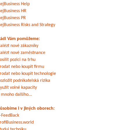
ejBusiness Help
ejBusiness HR
ejBusiness PR
ejBusiness Risks and Strategy
ádi Vám pomůžeme:
alézt nové zákazníky
alézt nové zaměstnance
osílit pozici na trhu
rodat nebo koupit firmu
rodat nebo koupit technologie
ozložit podnikatelská rizika
yužít volné kapacity
 mnoho dalšího...
ůsobíme i v jiných oborech:
-FeedBack
rofiBusiness.world
tuduj techniku