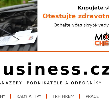
ĚHY
RADY A TIPY
TRH FIREM
PRÁCE