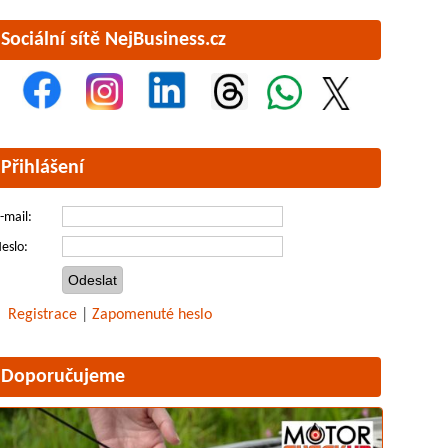
Sociální sítě NejBusiness.cz
Přihlášení
-mail:
eslo:
Registrace
|
Zapomenuté heslo
Doporučujeme