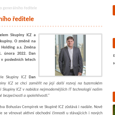
 generálního ředitele
ího ředitele
elem Skupiny ICZ a
skupiny. O změně na
Z Holding a.s. Změna
1. února 2022. Dan
E
 v posledních letech
H
ele Skupiny ICZ
Dan
piny ICZ se chci zaměřit na její další rozvoj na tuzemském
ci Skupiny ICZ v nabídce nejmodernějších IT technologií našim
 bezpečnosti a spolehlivosti.“
tva Bohuslav Cempírek ve Skupině ICZ zůstává i nadále. Nově
e se věnovat aktivní obchodní činností u stávajících i nových