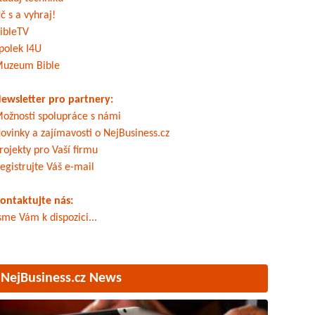
č s a vyhraj!
ibleTV
polek I4U
uzeum Bible
ewsletter pro partnery:
ožnosti spolupráce s námi
ovinky a zajímavosti o NejBusiness.cz
rojekty pro Vaší firmu
egistrujte Váš e-mail
ontaktujte nás:
sme Vám k dispozici...
NejBusiness.cz News