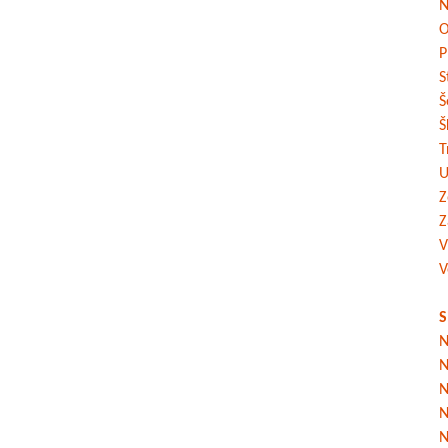
N
O
P
S
Š
Š
T
U
Z
Z
V
V
S
N
N
N
N
N