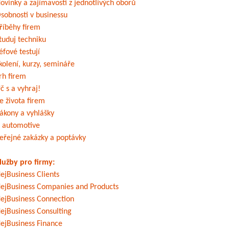
ovinky a zajímavosti z jednotlivých oborů
sobnosti v businessu
říběhy firem
tuduj techniku
éfové testují
kolení, kurzy, semináře
rh firem
č s a vyhraj!
e života firem
ákony a vyhlášky
 automotive
eřejné zakázky a poptávky
lužby pro firmy:
ejBusiness Clients
ejBusiness Companies and Products
ejBusiness Connection
ejBusiness Consulting
ejBusiness Finance