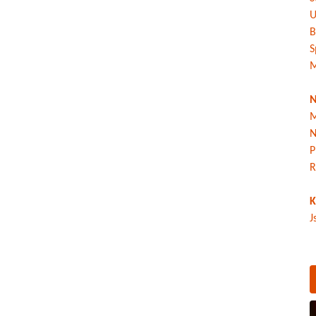
U
B
S
M
N
M
N
P
R
K
J