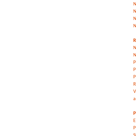
N
N
N
N
R
N
N
P
P
P
R
V
a
P
E
P
S