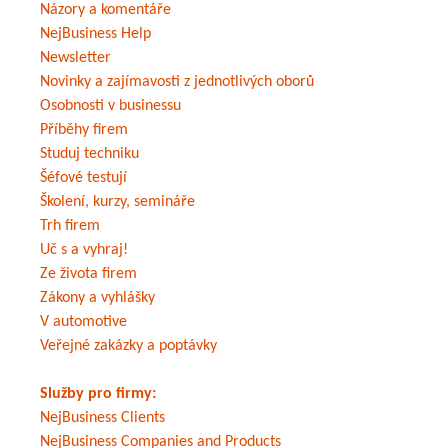
Názory a komentáře
soustředit se na vlastní bus
NejBusiness Help
parkem přenechat Arvalu, to v
Newsletter
udržitelnosti. Arval je zakláda
Novinky a zajímavosti z jednotlivých oborů
Osobnosti v businessu
Element-Arval, světového lídr
Příběhy firem
parku, s 3 miliony vozidel v 5
Studuj techniku
Šéfové testují
v roce 1989 a je plně ve vlast
Školení, kurzy, semináře
skupiny Arval patří do oblasti
Trh firem
V České republice Arval půso
Uč s a vyhraj!
Ze života firem
22 000 vozidel a patří mezi lídr
Zákony a vyhlášky
V automotive
Veřejné zakázky a poptávky
Služby pro firmy:
NejBusiness Clients
NejBusiness Companies and Products