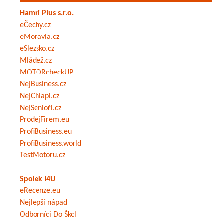
Hamri Plus s.r.o.
eČechy.cz
eMoravia.cz
eSlezsko.cz
Mládež.cz
MOTORcheckUP
NejBusiness.cz
NejChlapi.cz
NejSenioři.cz
ProdejFirem.eu
ProfiBusiness.eu
ProfiBusiness.world
TestMotoru.cz
Spolek I4U
eRecenze.eu
Nejlepší nápad
Odborníci Do Škol