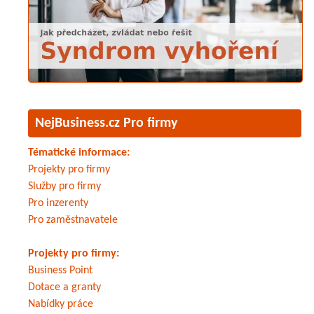
obchodního týmu, jeho kompet
ambicí být lídrem trhu.
Věříme, že uvedené změny b
Arval, ale především pro jeho k
NejBusiness.cz Pro firmy
O společnos
Tématické informace:
Projekty pro firmy
ARVAL
je odborníkem ve full s
Služby pro firmy
Pro inzerenty
(celosvětově spravuje 1,19 mil 
Pro zaměstnavatele
Každým dnem 7 000 zaměstn
Projekty pro firmy:
usiluje o implementaci flexi
Business Point
o nadnárodní klienty, či firmy s
Dotace a granty
nebo jednotlivce. Tato řešení 
Nabídky práce