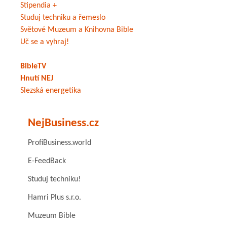
Stipendia +
Studuj techniku a řemeslo
Světové Muzeum a Knihovna Bible
Uč se a vyhraj!
BibleTV
Hnutí NEJ
Slezská energetika
NejBusiness.cz
ProfiBusiness.world
E-FeedBack
Studuj techniku!
Hamri Plus s.r.o.
Muzeum Bible