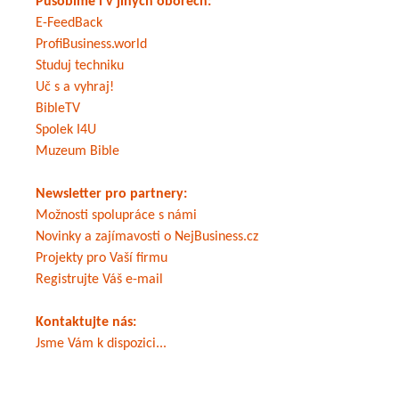
Působíme i v jiných oborech:
E-FeedBack
ProfiBusiness.world
Studuj techniku
Uč s a vyhraj!
BibleTV
Spolek I4U
Muzeum Bible
Newsletter pro partnery:
Možnosti spolupráce s námi
Novinky a zajímavosti o NejBusiness.cz
Projekty pro Vaší firmu
Registrujte Váš e-mail
Kontaktujte nás:
Jsme Vám k dispozici...