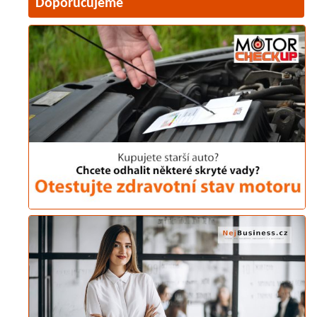
Doporučujeme
Director se bude soustředit n
v tomto dynamickém segment
s obchodními partnery a určova
v B2C segmentu.
Na pozici Obchodního ředitele 
posledních 3,5 roku působil v
Resources. V souladu se st
přizpůsobit své produkty 
mobility klientů a dále přiná
jedním z jeho hlavních cílů n
vztahů a prohlubování spolupr
Dále pak implementace nových 
řešení. Interně se pak chce