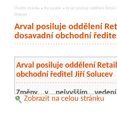
Úvodní stránka
»
Personálie
»
Arval posiluje oddělení Retail
Diskuse
Arval posiluje oddělení Re
dosavadní obchodní ředitel
Arval posiluje oddělení Reta
obchodní ředitel Jiří Solucev
Změny v nejvyšším vedení
Zobrazit na celou stránku
Dosavadní obchodní ředitel 
1.3.2020 oddělení Retail. Jeh