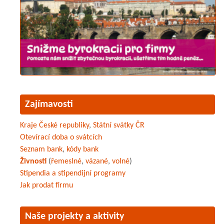
Zajímavosti
Kraje České republiky
,
Státní svátky ČR
Otevírací doba o svátcích
Seznam bank
,
kódy bank
Živnosti
(
řemeslné
,
vázané
,
volné
)
Stipendia a stipendijní programy
Jak prodat firmu
Naše projekty a aktivity