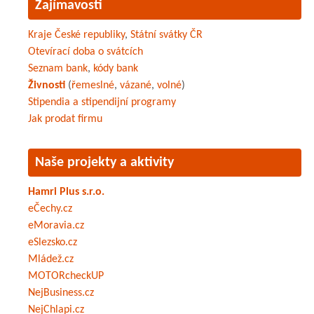
Zajímavosti
Kraje České republiky
,
Státní svátky ČR
Otevírací doba o svátcích
Seznam bank
,
kódy bank
Živnosti
(
řemeslné
,
vázané
,
volné
)
Stipendia a stipendijní programy
Jak prodat firmu
Naše projekty a aktivity
Hamri Plus s.r.o.
eČechy.cz
eMoravia.cz
eSlezsko.cz
Mládež.cz
MOTORcheckUP
NejBusiness.cz
NejChlapi.cz