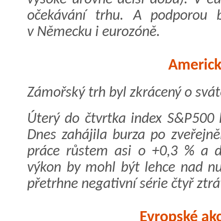
očekávání trhu. A podporou b
v Německu i eurozóně.
Americk
Zámořský trh byl zkrácený o svát
Úterý do čtvrtka index S&P500 k
Dnes zahájila burza po zveřejně
práce růstem asi o +0,3 % a d
výkon by mohl být lehce nad nu
přetrhne negativní série čtyř ztr
Evropské akc