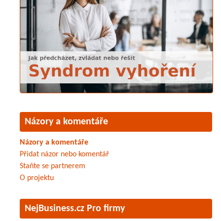
Názory a komentáře
Názory a komentáře
Přidat názor nebo komentář
Staňte se partnerem
O projektu
NejBusiness.cz Pro firmy