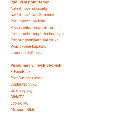
Rádi Vám pomůžeme:
Nalézt nové zákazníky
Nalézt nové zaměstnance
Posílit pozici na trhu
Prodat nebo koupit firmu
Prodat nebo koupit technologie
Rozložit podnikatelská rizika
Využít volné kapacity
a mnoho dalšího...
Působíme i v jiných oborech:
E-FeedBack
ProfiBusiness.world
Studuj techniku
Uč s a vyhraj!
BibleTV
Spolek I4U
Muzeum Bible