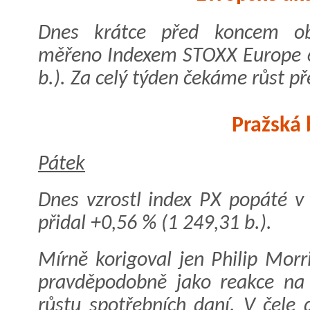
Dnes krátce před koncem obc
měřeno Indexem STOXX Europe 60
b.). Za celý týden čekáme růst př
Pražská 
Pátek
Dnes vzrostl index PX popáté v
přidal +0,56 % (1 249,31 b.).
Mírně korigoval jen Philip Morr
pravděpodobně jako reakce na 
růstu spotřebních daní. V čele