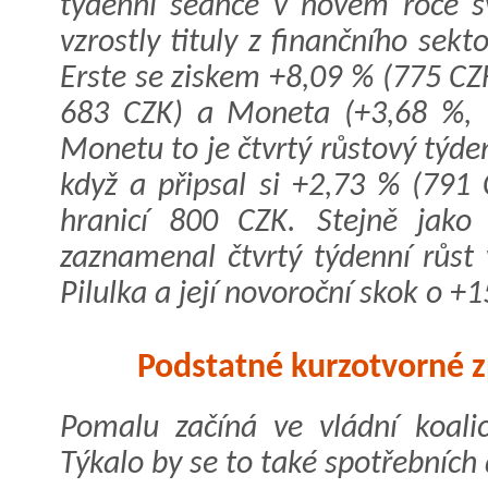
týdenní seance v novém roce sv
vzrostly tituly z finančního sekt
Erste se ziskem +8,09 % (775 CZ
683 CZK) a Moneta (+3,68 %, 7
Monetu to je čtvrtý růstový týden
když a připsal si +2,73 % (791 
hranicí 800 CZK. Stejně jak
zaznamenal čtvrtý týdenní růst 
Pilulka a její novoroční skok o +
Podstatné kurzotvorné z
Pomalu začíná ve vládní koalic
Týkalo by se to také spotřebních 