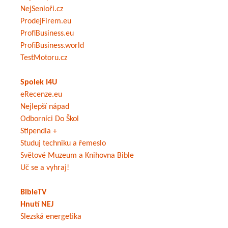
NejSenioři.cz
ProdejFirem.eu
ProfiBusiness.eu
ProfiBusiness.world
TestMotoru.cz
Spolek I4U
eRecenze.eu
Nejlepší nápad
Odborníci Do Škol
Stipendia +
Studuj techniku a řemeslo
Světové Muzeum a Knihovna Bible
Uč se a vyhraj!
BibleTV
Hnutí NEJ
Slezská energetika