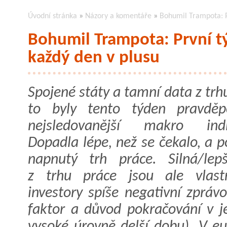
Úvodní stránka
»
Názory a komentáře
»
Bohumil Trampota: Pr
Bohumil Trampota: První tý
každý den v plusu
Spojené státy a tamní data z trh
to byly tento týden pravděp
nejsledovanější makro indik
Dopadla lépe, než se čekalo, a p
napnutý trh práce. Silná/lep
z trhu práce jsou ale vlast
investory spíše negativní zprávo
faktor a důvod pokračování v je
vysoké úrovně delší dobu). V eu