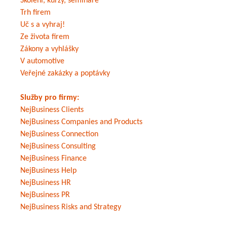
Školení, kurzy, semináře
Trh firem
Uč s a vyhraj!
Ze života firem
Zákony a vyhlášky
V automotive
Veřejné zakázky a poptávky
Služby pro firmy:
NejBusiness Clients
NejBusiness Companies and Products
NejBusiness Connection
NejBusiness Consulting
NejBusiness Finance
NejBusiness Help
NejBusiness HR
NejBusiness PR
NejBusiness Risks and Strategy