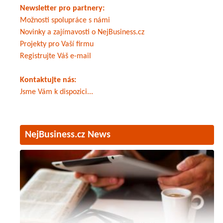
Newsletter pro partnery:
Možnosti spolupráce s námi
Novinky a zajímavosti o NejBusiness.cz
Projekty pro Vaší firmu
Registrujte Váš e-mail
Kontaktujte nás:
Jsme Vám k dispozici...
NejBusiness.cz News