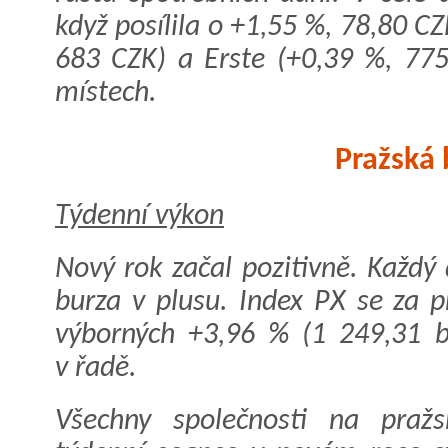
když posílila o +1,55 %, 78,80 C
683 CZK) a Erste (+0,39 %, 775
místech.
Pražská 
Týdenní výkon
Nový rok začal pozitivně. Každý
burza v plusu. Index PX se za p
výborných +3,96 % (1 249,31 b.
v řadě.
Všechny společnosti na praž