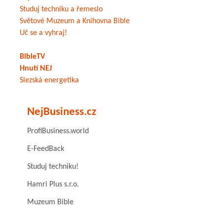
Studuj techniku a řemeslo
Světové Muzeum a Knihovna Bible
Uč se a vyhraj!
BibleTV
Hnutí NEJ
Slezská energetika
NejBusiness.cz
ProfiBusiness.world
E-FeedBack
Studuj techniku!
Hamri Plus s.r.o.
Muzeum Bible