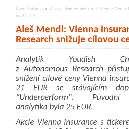
Úvodní stránka
»
Názory a komentáře
»
Aleš Mendl: Vienna 
na 21 EUR
Aleš Mendl: Vienna insur
Research snižuje cílovou 
Analytik Youdish Chic
z Autonomous Research přistu
snížení cílové ceny Vienna insu
21 EUR se stávajícím dopo
"Underperform". Původn
analytika byla 25 EUR.
Akcie Vienna insurance s ticke