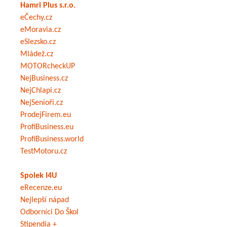
Hamri Plus s.r.o.
eČechy.cz
eMoravia.cz
eSlezsko.cz
Mládež.cz
MOTORcheckUP
NejBusiness.cz
NejChlapi.cz
NejSenioři.cz
ProdejFirem.eu
ProfiBusiness.eu
ProfiBusiness.world
TestMotoru.cz
Spolek I4U
eRecenze.eu
Nejlepší nápad
Odborníci Do Škol
Stipendia +