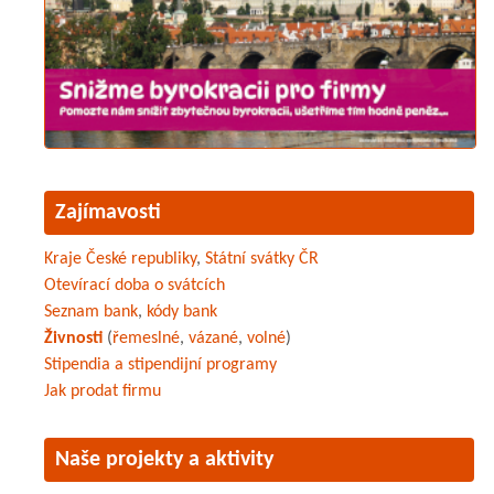
Zajímavosti
Kraje České republiky
,
Státní svátky ČR
Otevírací doba o svátcích
Seznam bank
,
kódy bank
Živnosti
(
řemeslné
,
vázané
,
volné
)
Stipendia a stipendijní programy
Jak prodat firmu
Naše projekty a aktivity