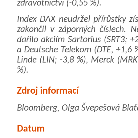
zdravotnictví (-0,55 %).
Index DAX neudržel přírůstky z
zakončil v záporných číslech. 
dařilo akciím Sartorius (SRT3; +
a Deutsche Telekom (DTE, +1,6 %
Linde (LIN; -3,8 %), Merck (MRK
%).
Zdroj informací
Bloomberg, Olga Švepešová Blaťá
Datum