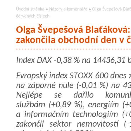
Úvodní stránka
»
Názory a komentáře
»
Olga Švepešová Blať
červených číslech
Olga Švepešová Blaťáková
zakončila obchodní den v č
Index DAX -0,38 % na 14436,31 b
Evropský index STOXX 600 dnes z
na záporné nule (-0,01 %) na 43
Nejlépe se dařilo komuni
službám (+0,89 %), energiím (+
a informačním technologiím (+0
zakončil sektor nemovitostí (-