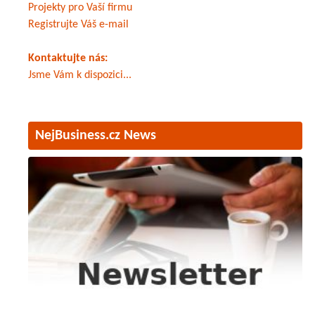
Projekty pro Vaší firmu
Registrujte Váš e-mail
Kontaktujte nás:
Jsme Vám k dispozici...
NejBusiness.cz News