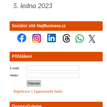
5. ledna 2023
Sociální sítě NejBusiness.cz
Přihlášení
E-mail:
Heslo:
Registrace
|
Zapomenuté heslo
Doporučujeme