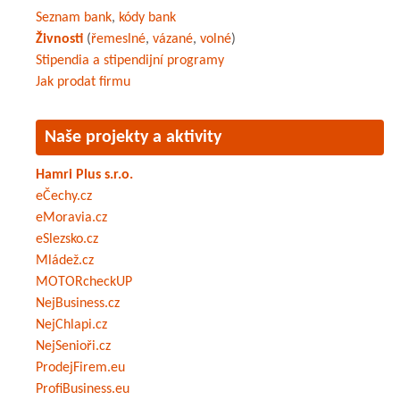
Seznam bank
,
kódy bank
Živnosti
(
řemeslné
,
vázané
,
volné
)
Stipendia a stipendijní programy
Jak prodat firmu
Naše projekty a aktivity
Hamri Plus s.r.o.
eČechy.cz
eMoravia.cz
eSlezsko.cz
Mládež.cz
MOTORcheckUP
NejBusiness.cz
NejChlapi.cz
NejSenioři.cz
ProdejFirem.eu
ProfiBusiness.eu