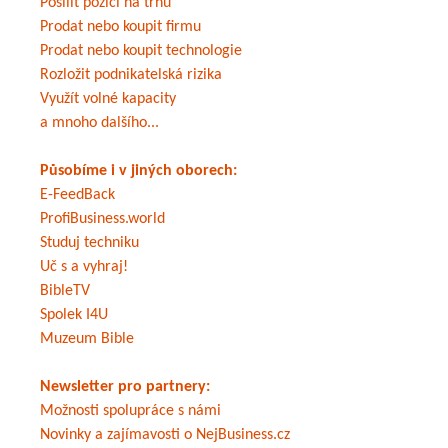
Posílit pozici na trhu
Prodat nebo koupit firmu
Prodat nebo koupit technologie
Rozložit podnikatelská rizika
Využít volné kapacity
a mnoho dalšího...
Působíme i v jiných oborech:
E-FeedBack
ProfiBusiness.world
Studuj techniku
Uč s a vyhraj!
BibleTV
Spolek I4U
Muzeum Bible
Newsletter pro partnery:
Možnosti spolupráce s námi
Novinky a zajímavosti o NejBusiness.cz