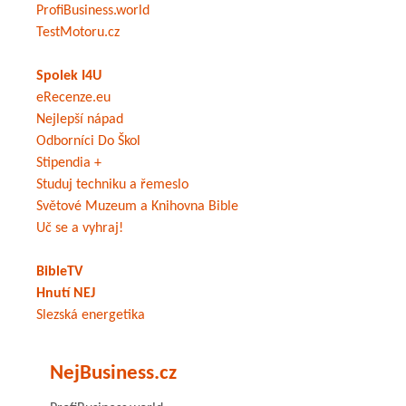
ProfiBusiness.world
TestMotoru.cz
Spolek I4U
eRecenze.eu
Nejlepší nápad
Odborníci Do Škol
Stipendia +
Studuj techniku a řemeslo
Světové Muzeum a Knihovna Bible
Uč se a vyhraj!
BibleTV
Hnutí NEJ
Slezská energetika
NejBusiness.cz