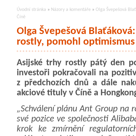
Úvodní stránka
»
Názory a komentáře
»
Olga Švepešová Blaťá
Číně
Olga Švepešová Blaťáková: 
rostly, pomohl optimismus
Asijské trhy rostly pátý den p
investoři pokračovali na poziti
z předchozích dnů a dále nak
akciové tituly v Číně a Hongkon
„Schválení plánu Ant Group na r
své pozice ve společnosti Alibab
krok ke zmírnění regulatorních