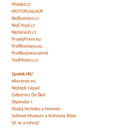
Mládež.cz
MOTORcheckUP
NejBusiness.cz
NejChlapi.cz
NejSenioři.cz
ProdejFirem.eu
ProfiBusiness.eu
ProfiBusiness.world
TestMotoru.cz
Spolek I4U
eRecenze.eu
Nejlepší nápad
Odborníci Do Škol
Stipendia +
Studuj techniku a řemeslo
Světové Muzeum a Knihovna Bible
Uč se a vyhraj!