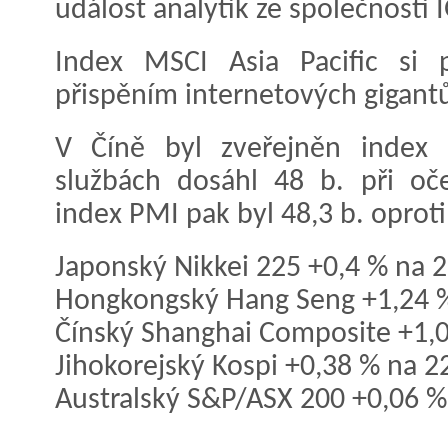
událost analytik ze společnosti 
Index MSCI Asia Pacific si 
přispěním internetových gigantů
V Číně byl zveřejněn index 
službách dosáhl 48 b. při oč
index PMI pak byl 48,3 b. oprot
Japonský Nikkei 225 +0,4 % na 2
Hongkongský Hang Seng +1,24 %
Čínský Shanghai Composite +1,0
Jihokorejský Kospi +0,38 % na 2
Australský S&P/ASX 200 +0,06 %