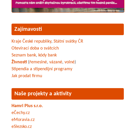
Zajímavosti
Kraje České republiky
,
Státní svátky ČR
Otevírací doba o svátcích
Seznam bank
,
kódy bank
Živnosti
(
řemeslné
,
vázané
,
volné
)
Stipendia a stipendijní programy
Jak prodat firmu
Naše projekty a aktivity
Hamri Plus s.r.o.
eČechy.cz
eMoravia.cz
eSlezsko.cz