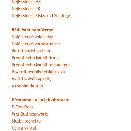
NejBusiness HR
NejBusiness PR
NejBusiness Risks and Strategy
Rádi Vám pomůžeme:
Nalézt nové zákazníky
Nalézt nové zaměstnance
Posílit pozici na trhu
Prodat nebo koupit firmu
Prodat nebo koupit technologie
Rozložit podnikatelská rizika
Využít volné kapacity
a mnoho dalšího...
Působíme i v jiných oborech:
E-FeedBack
ProfiBusiness.world
Studuj techniku
Uč s a vyhraj!