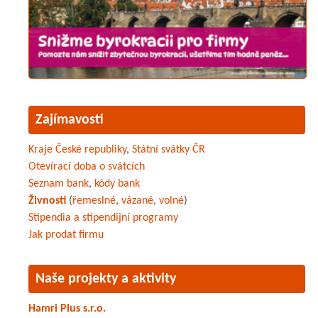
Zajímavosti
Kraje České republiky
,
Státní svátky ČR
Otevírací doba o svátcích
Seznam bank
,
kódy bank
Živnosti
(
řemeslné
,
vázané
,
volné
)
Stipendia a stipendijní programy
Jak prodat firmu
Naše projekty a aktivity
Hamri Plus s.r.o.