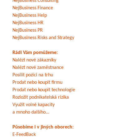
NejBusiness Consulting
NejBusiness Finance
NejBusiness Help
NejBusiness HR
NejBusiness PR
NejBusiness Risks and Strategy
Rádi Vám pomůžeme:
Nalézt nové zákazníky
Nalézt nové zaměstnance
Posílit pozici na trhu
Prodat nebo koupit firmu
Prodat nebo koupit technologie
Rozložit podnikatelská rizika
Využít volné kapacity
a mnoho dalšího...
Působíme i v jiných oborech:
E-FeedBack