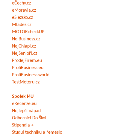
eČechy.cz
eMoravia.cz
eSlezsko.cz
Mládež.cz
MOTORcheckUP
NejBusiness.cz
NejChlapi.cz
NejSenioři.cz
ProdejFirem.eu
ProfiBusiness.eu
ProfiBusiness.world
TestMotoru.cz
Spolek I4U
eRecenze.eu
Nejlepší nápad
Odborníci Do Škol
Stipendia +
Studuj techniku a řemeslo