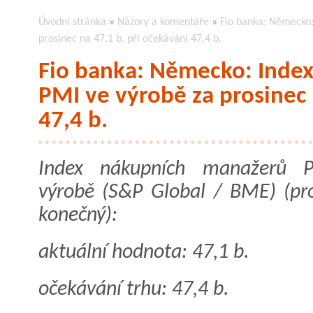
Úvodní stránka
»
Názory a komentáře
»
Fio banka: Německo:
prosinec na 47,1 b. při očekávání 47,4 b.
Fio banka: Německo: Inde
PMI ve výrobě za prosinec 
47,4 b.
Index nákupních manažerů 
výrobě (S&P Global / BME) (pro
konečný):
aktuální hodnota: 47,1 b.
očekávání trhu: 47,4 b.