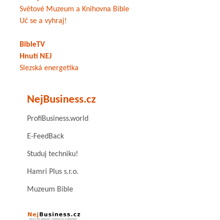
Světové Muzeum a Knihovna Bible
Uč se a vyhraj!
BibleTV
Hnutí NEJ
Slezská energetika
NejBusiness.cz
ProfiBusiness.world
E-FeedBack
Studuj techniku!
Hamri Plus s.r.o.
Muzeum Bible