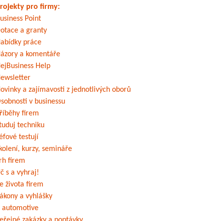
rojekty pro firmy:
usiness Point
otace a granty
abídky práce
ázory a komentáře
ejBusiness Help
ewsletter
ovinky a zajímavosti z jednotlivých oborů
sobnosti v businessu
říběhy firem
tuduj techniku
éfové testují
kolení, kurzy, semináře
rh firem
č s a vyhraj!
e života firem
ákony a vyhlášky
 automotive
eřejné zakázky a poptávky