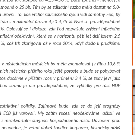
 sazba tak stoupne na 4,25-4,50 %. Další zpřísnění měnových
shodně o 25 bb. Tím by se základní sazba měla dostat na 5,0-
ší úrovni. To, kde vrchol současného cyklu vidí samotný Fed, by
čítala s maximální úrovní 4,50-4,75 %. Nyní se pravděpodobně
%. Objevují se i diskuze, zda Fed nezvažuje zvýšení inflačního
nflační očekávání, která se v horizontu pěti let drží kolem 2,5
%, což trh zkorigoval až v roce 2014, když došlo k prudkému
a v následujících měsících by měla zpomalovat (v říjnu 10,6 %
ních měsících příštího roku ještě poroste a bude se pohybovat
ace dosáhne v příštím roce v průměru 3,4 %, se tedy jeví jako
hou stranu je ale pravděpodobné, že vyhlídky pro růst HDP
riktivní politiky. Zajímavé bude, zda se do její prognózy
ci ECB již varovali. My zatím recesi neočekáváme, ačkoli ve
tá s mezikvartální stagnací hospodářského růstu. Důvodem proč
neupadne, je velmi dobrá kondice korporací, historicky nízká