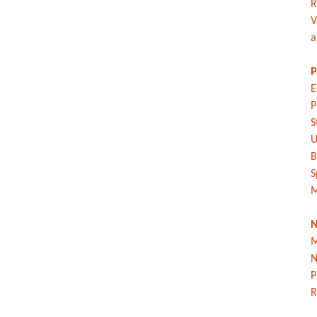
R
V
a
P
E
P
S
U
B
S
M
N
M
N
P
R