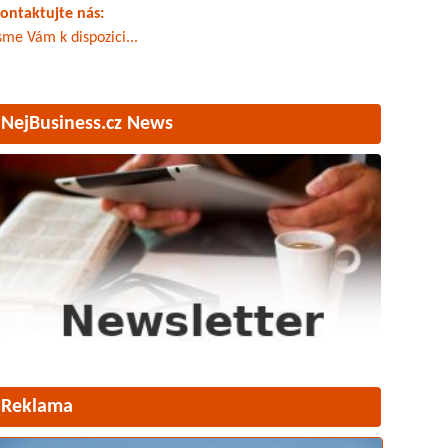
ontaktujte nás:
sme Vám k dispozici...
NejBusiness.cz News
Reklama