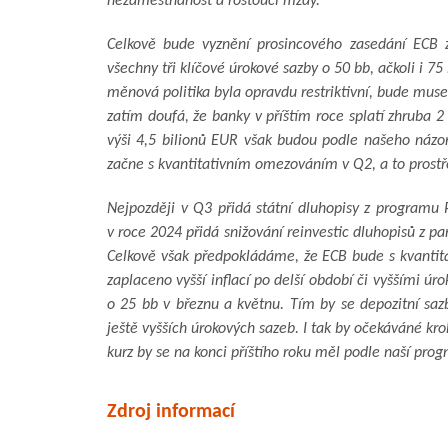
nezaměstnanost a rostoucí mzdy.
Celkově bude vyznění prosincového zasedání ECB z
všechny tři klíčové úrokové sazby o 50 bb, ačkoli i 7
měnová politika byla opravdu restriktivní, bude muse
zatím doufá, že banky v příštím roce splatí zhruba 2
výši 4,5 bilionů EUR však budou podle našeho názor
začne s kvantitativním omezováním v Q2, a to prostř
Nejpozději v Q3 přidá státní dluhopisy z program
v roce 2024 přidá snižování reinvestic dluhopisů z
Celkově však předpokládáme, že ECB bude s kvanti
zaplaceno vyšší inflací po delší období či vyššími ú
o 25 bb v březnu a květnu. Tím by se depozitní saz
ještě vyšších úrokových sazeb. I tak by očekáváné k
kurz by se na konci příštího roku měl podle naší pro
Zdroj informací