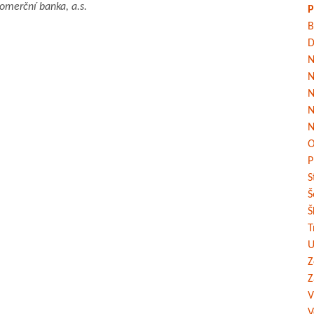
omerční banka, a.s.
P
B
D
N
N
N
N
N
O
P
S
Š
Š
T
U
Z
Z
V
V