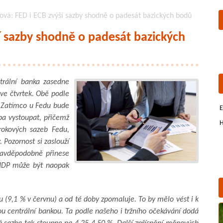
ová: FED i ECB zvýší sazby shodně o padesát bazických bodů
í sazby shodně o padesát bazických
trální banka zasedne
 ve čtvrtek. Obě podle
 Zatímco u Fedu bude
E
ba vystoupat, přičemž
H
okových sazeb Fedu,
 Pozornost si zaslouží
ravděpodobně přinese
 HDP může být naopak
lu (9,1 % v červnu) a od té doby zpomaluje. To by mělo vést i k
centrální bankou. Ta podle našeho i tržního očekávání dodá