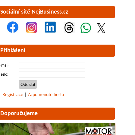
Sociální sítě NejBusiness.cz
Přihlášení
-mail:
eslo:
Registrace
|
Zapomenuté heslo
Doporučujeme