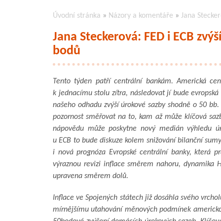
Úvodní stránka
»
Názory a komentáře
»
Jana Stecker
Jana Steckerová: FED i ECB zvýš
bodů
Tento týden patří centrální bankám. Americká cen
k jednacímu stolu zítra, následovat jí bude evropská
našeho odhadu zvýší úrokové sazby shodně o 50 bb.
pozornost směřovat na to, kam až může klíčová saz
nápovědu může poskytne nový medián výhledu úr
u ECB to bude diskuze kolem snižování bilanční sumy.
i nová prognóza Evropské centrální banky, která p
výraznou revizi inflace směrem nahoru, dynamika
upravena směrem dolů.
Inflace ve Spojených státech již dosáhla svého vrcho
mírnějšímu utahování měnových podmínek americkou 