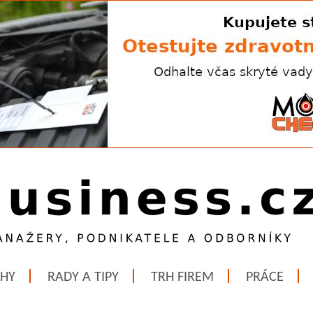
ĚHY
RADY A TIPY
TRH FIREM
PRÁCE