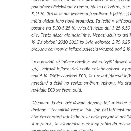
50bodové zvýšení domácích úrokových sazeb. Klíčová
podmínek očekáváme v únoru, březnu a květnu, a to 
5,25 %. Rizika se ale koncentrují směrem k ještě vyš
měla ukázat jeho nová prognóza. Ta ještě v září po
posune na 5,00-5,25 %, vyloučit nelze ani 5,25-5,50 
cíle. Tento názor ale nesdílíme. Nenaznačují to ani i
%. Za období 2010-2015 to bylo dokonce 2,75-3,25 
propadu cen ropy a inflace poklesla výrazně pod 2 %.
I v eurozóně už inflace dosáhla své nejvyšší úrovně 
y/y). Jádrová inflace však podle našeho odhadu v prv
nad 5 %. Zářijový odhad ECB, že úroveň jádrové infl
nereálný a čeká ho revize směrem nahoru. Na dru
reviduje ECB směrem dolů.
Důvodem budou očekávané dopady její měnové rest
dostane i technická recese tak, jak někteří zástup
čtvrtém čtvrtletí letošního roku naše prognóza počí
si myslíme, že ekonomika eurozóny zatím do recese 