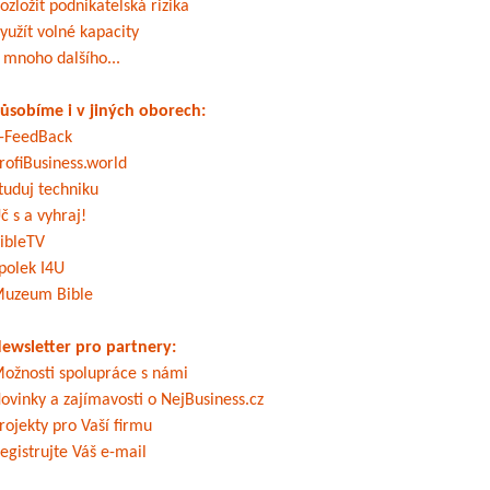
ozložit podnikatelská rizika
yužít volné kapacity
 mnoho dalšího...
ůsobíme i v jiných oborech:
-FeedBack
rofiBusiness.world
tuduj techniku
č s a vyhraj!
ibleTV
polek I4U
uzeum Bible
ewsletter pro partnery:
ožnosti spolupráce s námi
ovinky a zajímavosti o NejBusiness.cz
rojekty pro Vaší firmu
egistrujte Váš e-mail