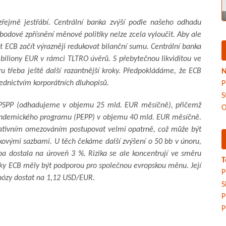
řejmě jestřábí. Centrální banka zvýší podle našeho odhadu
5 bodové zpřísnění měnové politiky nelze zcela vyloučit. Aby ale
t ECB začít výrazněji redukovat bilanční sumu. Centrální banka
 biliony EUR v rámci TLTRO úvěrů. S přebytečnou likviditou ve
u třeba ještě další razantnější kroky. Předpokládáme, že ECB
N
ednictvím korporátních dluhopisů.
P
S
u PSPP (odhadujeme v objemu 25 mld. EUR měsíčně), přičemž
O
 pandemického programu (PEPP) v objemu 40 mld. EUR měsíčně.
tativním omezováním postupovat velmi opatrně, což může být
rokovými sazbami. U těch čekáme další zvýšení o 50 bb v únoru,
ba dostala na úroveň 3 %. Rizika se ale koncentrují ve směru
T
roky ECB měly být podporou pro společnou evropskou měnu. Její
P
gnózy dostat na 1,12 USD/EUR.
S
P
P