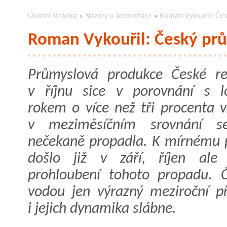
Úvodní stránka
»
Názory a komentáře
»
Roman Vykouřil: Čes
Roman Vykouřil: Český prů
Průmyslová produkce České re
v říjnu sice v porovnání s 
rokem o více než tři procenta v
v meziměsíčním srovnání s
nečekaně propadla. K mírnému 
došlo již v září, říjen ale 
prohloubení tohoto propadu. 
vodou jen výrazný meziroční př
i jejich dynamika slábne.