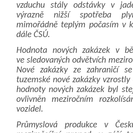
vzduchu stály odstávky v jad
výrazně nižší spotřeba pl
mimořádně teplým počasím v ko
dále ČSÚ.
Hodnota nových zakázek v bě
ve sledovaných odvětvích meziro
Nové zakázky ze zahraničí se
tuzemské nové zakázky vzrostly 
hodnoty nových zakázek byl st
ovlivněn meziročním rozkolís
vozidel.
Průmyslová produkce v Česku