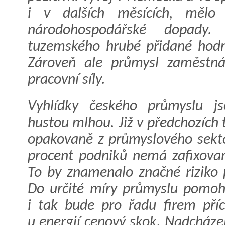
i v dalších měsících, mělo
národohospodářské dopady
tuzemského hrubé přidané hodno
Zároveň ale průmysl zaměstná
pracovní
síly.
Vyhlídky českého průmyslu j
hustou mlhou. Již v předchozích 
opakovaně z průmyslového sektor
procent podniků nemá zafixovan
To by znamenalo značné riziko 
Do určité míry průmyslu pomoho
i tak bude pro řadu firem př
u energií cenový skok. Nadcházej