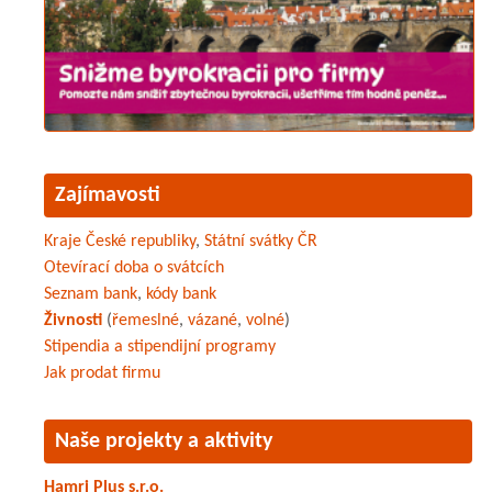
Zajímavosti
Kraje České republiky
,
Státní svátky ČR
Otevírací doba o svátcích
Seznam bank
,
kódy bank
Živnosti
(
řemeslné
,
vázané
,
volné
)
Stipendia a stipendijní programy
Jak prodat firmu
Naše projekty a aktivity
Hamri Plus s.r.o.