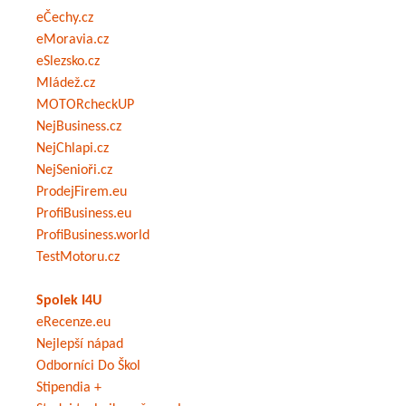
eČechy.cz
eMoravia.cz
eSlezsko.cz
Mládež.cz
MOTORcheckUP
NejBusiness.cz
NejChlapi.cz
NejSenioři.cz
ProdejFirem.eu
ProfiBusiness.eu
ProfiBusiness.world
TestMotoru.cz
Spolek I4U
eRecenze.eu
Nejlepší nápad
Odborníci Do Škol
Stipendia +