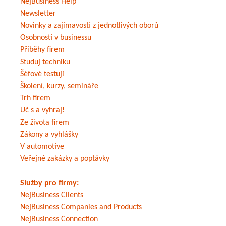
NejBusiness Help
Newsletter
Novinky a zajímavosti z jednotlivých oborů
Osobnosti v businessu
Příběhy firem
Studuj techniku
Šéfové testují
Školení, kurzy, semináře
Trh firem
Uč s a vyhraj!
Ze života firem
Zákony a vyhlášky
V automotive
Veřejné zakázky a poptávky
Služby pro firmy:
NejBusiness Clients
NejBusiness Companies and Products
NejBusiness Connection