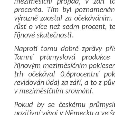
meziměsíční propad, v září t
procenta. Tím byl poznamenán 
výrazně zaostal za očekáváním. 
růst o více než sedm procent, t
říjnové skutečnosti.
Naproti tomu dobré zprávy při
Tamní průmyslová produkce t
říjnovým meziměsíčním poklesem
trh očekával 0,6procentní po
revidován údaj za září, a to z p
v meziměsíčním srovnání.
Pokud by se českému průmyslu
pozitivní vývoj v Německu a ve š