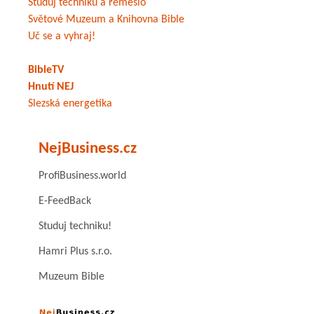
Studuj techniku a řemeslo
Světové Muzeum a Knihovna Bible
Uč se a vyhraj!
BibleTV
Hnutí NEJ
Slezská energetika
NejBusiness.cz
ProfiBusiness.world
E-FeedBack
Studuj techniku!
Hamri Plus s.r.o.
Muzeum Bible