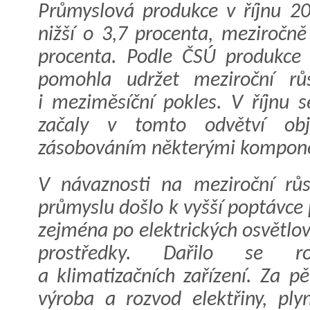
Průmyslová produkce v říjnu 2
nižší o 3,7 procenta, meziročně
procenta. Podle ČSÚ produkce 
pomohla udržet meziroční růs
i meziměsíční pokles. V říjnu s
začaly v tomto odvětví obj
zásobováním některými kompon
V návaznosti na meziroční rů
průmyslu došlo k vyšší poptávce 
zejména po elektrických osvětlov
prostředky. Dařilo se ro
a klimatizačních zařízení. Za 
výroba a rozvod elektřiny, ply