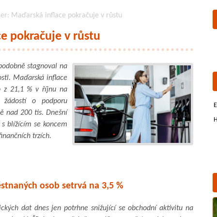
er: Maďarská inflace pokračuje v růstu
e pokračuje v růstu
podobně stagnoval na
stl. Maďarská inflace
 z 21,1 % v říjnu na
 žádostí o podporu
E
ě nad 200 tis. Dnešní
H
 s blížícím se koncem
inančních trzích.
stnaných osob setrvá na 3,5 %
ých dat dnes jen potrhne snižující se obchodní aktivitu na