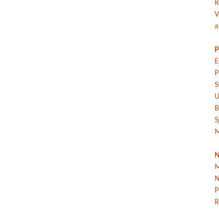
R
V
a
P
E
P
S
U
B
S
M
N
M
N
P
R