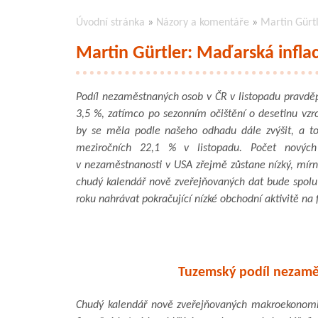
Úvodní stránka
»
Názory a komentáře
»
Martin Gürtl
Martin Gürtler: Maďarská inflac
Podíl nezaměstnaných osob v ČR v listopadu pravdě
3,5 %, zatímco po sezonním očištění o desetinu vzro
by se měla podle našeho odhadu dále zvýšit, a to
meziročních 22,1 % v listopadu. Počet nových
v nezaměstnanosti v USA zřejmě zůstane nízký, mírn
chudý kalendář nově zveřejňovaných dat bude spolu
roku nahrávat pokračující nízké obchodní aktivitě na f
Tuzemský podíl nezamě
Chudý kalendář nově zveřejňovaných makroekonomick