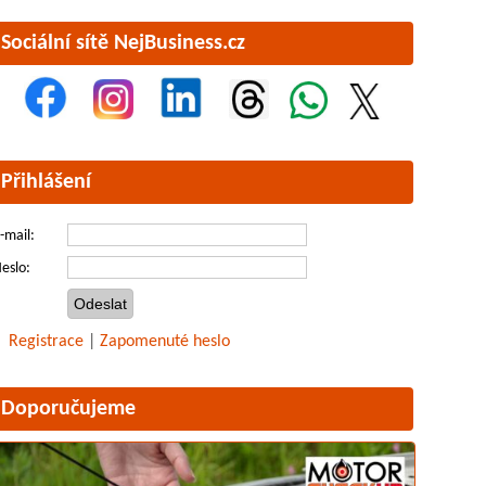
Sociální sítě NejBusiness.cz
Přihlášení
-mail:
eslo:
Registrace
|
Zapomenuté heslo
Doporučujeme