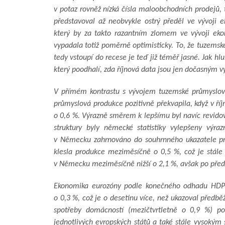
v potaz rovněž nízká čísla maloobchodních prodejů, 
představoval až neobvykle ostrý předěl ve vývoji 
který by za takto razantním zlomem ve vývoji ek
vypadala totiž poměrně optimisticky. To, že tuzemsk
tedy vstoupí do recese je teď již téměř jasné. Jak hl
který poodhalí, zda říjnová data jsou jen dočasným v
V přímém kontrastu s vývojem tuzemské průmyslov
průmyslová produkce pozitivně překvapila, když v ří
o 0,6 %. Výrazně směrem k lepšímu byl navíc revidov
struktury byly německé statistiky vylepšeny výr
v Německu zahrnováno do souhrnného ukazatele p
klesla produkce meziměsíčně o 0,5 %, což je stále
v Německu meziměsíčně nižší o 2,1 %, avšak po před
Ekonomika eurozóny podle konečného odhadu HDP r
o 0,3 %, což je o desetinu více, než ukazoval předbě
spotřeby domácností (mezičtvrtletně o 0,9 %) po
jednotlivých evropských států a také stále vyso