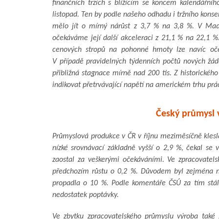
finančních trzích s blížícím se koncem kalendářn
listopad. Ten by podle našeho odhadu i tržního konse
mělo jít o mírný nárůst z 3,7 % na 3,8 %. V Maďa
očekáváme její další akceleraci z 21,1 % na 22,1 %.
cenových stropů na pohonné hmoty lze navíc oček
V případě pravidelných týdenních počtů nových žád
přibližná stagnace mírně nad 200 tis. Z historickéh
indikovat přetrvávající napětí na americkém trhu prá
Český průmysl v
Průmyslová produkce v ČR v říjnu meziměsíčně klesla
nízké srovnávací základně vyšší o 2,9 %, čekal se 
zaostal za veškerými očekáváními. Ve zpracovate
předchozím růstu o 0,2 %. Důvodem byl zejména n
propadla o 10 %. Podle komentáře ČSÚ za tím stál
nedostatek poptávky.
Ve zbytku zpracovatelského průmyslu výroba také