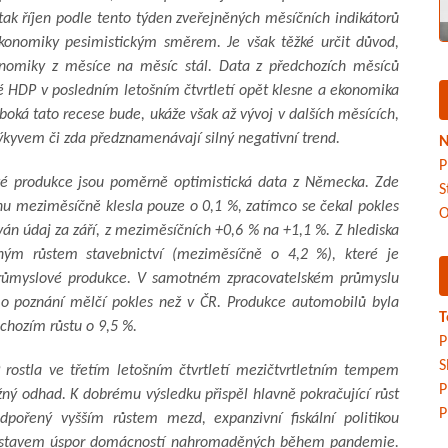
tak říjen podle tento týden zveřejněných měsíčních indikátorů
ekonomiky pesimistickým směrem. Je však těžké určit důvod,
onomiky z měsíce na měsíc stál. Data z předchozích měsíců
é HDP v posledním letošním čtvrtletí opět klesne a ekonomika
uboká tato recese bude, ukáže však až vývoj v dalších měsících,
ýkyvem či zda předznamenávají silný negativní trend.
N
P
é produkce jsou poměrně optimistická data z Německa. Zde
S
jnu meziměsíčně klesla pouze o 0,1 %, zatímco se čekal pokles
O
án údaj za září, z meziměsíčních +0,6 % na +1,1 %. Z hlediska
azným růstem stavebnictví (meziměsíčně o 4,2 %), které je
růmyslové produkce. V samotném zpracovatelském průmyslu
 o poznání mělčí pokles než v ČR. Produkce automobilů byla
T
chozím růstu o 9,5 %.
P
S
ostla ve třetím letošním čtvrtletí mezičtvrtletním tempem
P
žný odhad. K dobrému výsledku přispěl hlavně pokračující růst
P
dpořený vyšším růstem mezd, expanzivní fiskální politikou
kým stavem úspor domácností nahromaděných během pandemie.