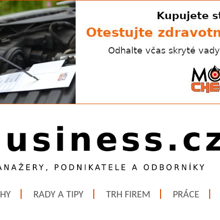
ĚHY
RADY A TIPY
TRH FIREM
PRÁCE