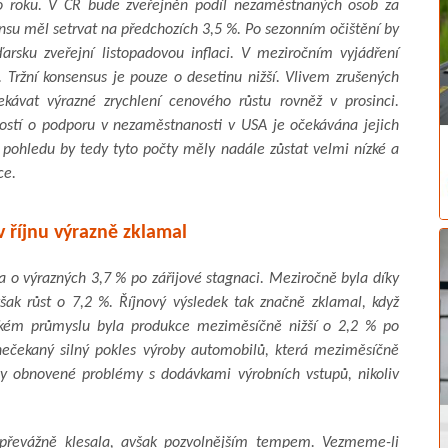
ího roku. V ČR bude zveřejněn podíl nezaměstnaných osob za
nsu měl setrvat na předchozích 3,5 %. Po sezonním očištění by
rsku zveřejní listopadovou inflaci. V meziročním vyjádření
 Tržní konsensus je pouze o desetinu nižší. Vlivem zrušených
ávat výrazné zrychlení cenového růstu rovněž v prosinci.
ostí o podporu v nezaměstnanosti v USA je očekávána jejich
o pohledu by tedy tyto počty měly nadále zůstat velmi nízké a
ce.
 říjnu výrazně zklamal
 o výrazných 3,7 % po zářijové stagnaci. Meziročně byla díky
však růst o 7,2 %. Říjnový výsledek tak značně zklamal, když
lském průmyslu byla produkce meziměsíčně nižší o 2,2 % po
ečekaný silný pokles výroby automobilů, která meziměsíčně
y obnovené problémy s dodávkami výrobních vstupů, nikoliv
 převážně klesala, avšak pozvolnějším tempem. Vezmeme-li