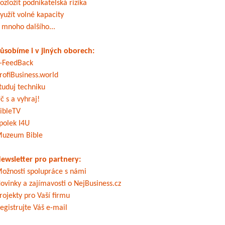
ozložit podnikatelská rizika
yužít volné kapacity
 mnoho dalšího...
ůsobíme i v jiných oborech:
-FeedBack
rofiBusiness.world
tuduj techniku
č s a vyhraj!
ibleTV
polek I4U
uzeum Bible
ewsletter pro partnery:
ožnosti spolupráce s námi
ovinky a zajímavosti o NejBusiness.cz
rojekty pro Vaší firmu
egistrujte Váš e-mail