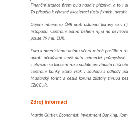
Finanční situace firem byla nadále příznivá, a to i 
To přispělo k výrazné akceleraci růstu fixních investi
Objem intervencí ČNB proti oslabení koruny se v ř
listopadu. Centrální banka během října na devizov
pouze 79 mil. EUR.
Euro k americkému dolaru včera mírně posílilo o z
oproti očekávání lepší data německé průmyslové
s blížícím se koncem roku nadále převládala nižší ob
centrální banky, která však v souladu s odhady po
Maďarský forint a česká koruna zůstaly zhruba b
CZK/EUR.
Zdroj informací
Martin Gürtler, Economist, Investment Banking, Kome