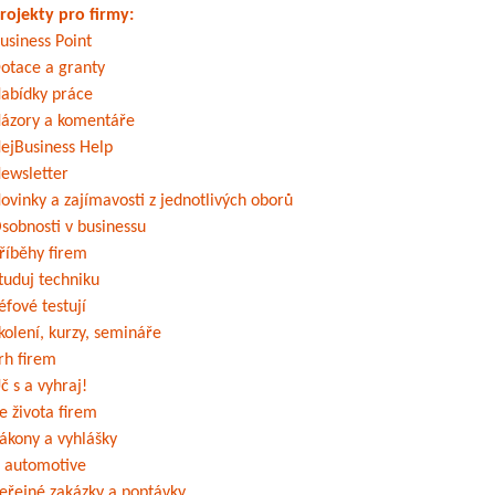
rojekty pro firmy:
usiness Point
otace a granty
abídky práce
ázory a komentáře
ejBusiness Help
ewsletter
ovinky a zajímavosti z jednotlivých oborů
sobnosti v businessu
říběhy firem
tuduj techniku
éfové testují
kolení, kurzy, semináře
rh firem
č s a vyhraj!
e života firem
ákony a vyhlášky
 automotive
eřejné zakázky a poptávky