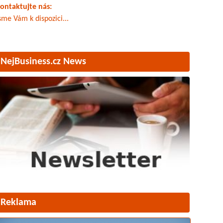
ontaktujte nás:
sme Vám k dispozici...
NejBusiness.cz News
Reklama