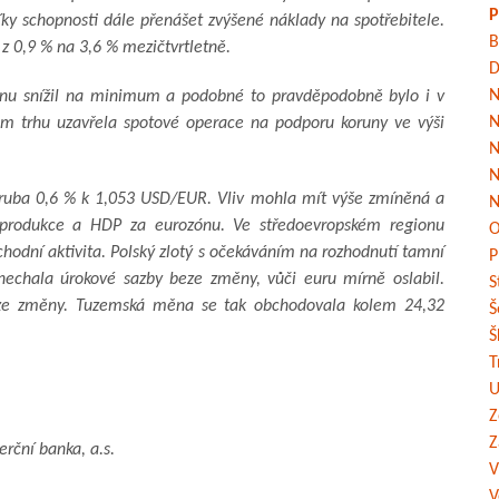
P
díky schopnosti dále přenášet zvýšené náklady na spotřebitele.
B
c z 0,9 % na 3,6 % mezičtvrtletně.
D
N
íjnu snížil na minimum a podobné to pravděpodobně bylo i v
N
ém trhu uzavřela spotové operace na podporu koruny ve výši
N
N
hruba 0,6 % k 1,053 USD/EUR. Vliv mohla mít výše zmíněná a
N
 produkce a HDP za eurozónu. Ve středoevropském regionu
O
chodní aktivita. Polský zlotý s očekáváním na rozhodnutí tamní
P
nechala úrokové sazby beze změny, vůči euru mírně oslabil.
S
eze změny. Tuzemská měna se tak obchodovala kolem 24,32
Š
Š
T
U
Z
Z
rční banka, a.s.
V
V