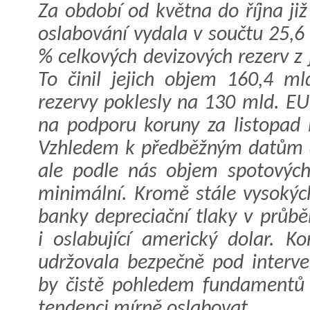
Za období od května do října ji
oslabování vydala v součtu 25,6
% celkových devizových rezerv z
To činil jejich objem 160,4 m
rezervy poklesly na 130 mld. E
na podporu koruny za listopad 
Vzhledem k předběžným datům a s
ale podle nás objem spotových
minimální. Kromě stále vysokých
banky depreciační tlaky v průb
i oslabující americký dolar. 
udržovala bezpečně pod interve
by čistě pohledem fundamentů
tendenci mírně oslabovat.