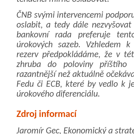
ČNB svými intervencemi podporuj
oslabit, a tedy dále nezvyšovat
bankovní rada preferuje tent
úrokových sazeb. Vzhledem k 
rezerv předpokládáme, že v tét
zhruba do poloviny příštího 
razantnější než aktuálně očekáv
Fedu či ECB, které by vedlo k j
úrokového diferenciálu.
Zdroj informací
Jaromír Gec, Ekonomický a strat