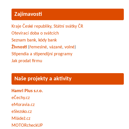
Zajímavosti
Kraje České republiky
,
Státní svátky ČR
Otevírací doba o svátcích
Seznam bank
,
kódy bank
Živnosti
(
řemeslné
,
vázané
,
volné
)
Stipendia a stipendijní programy
Jak prodat firmu
Naše projekty a aktivity
Hamri Plus s.r.o.
eČechy.cz
eMoravia.cz
eSlezsko.cz
Mládež.cz
MOTORcheckUP