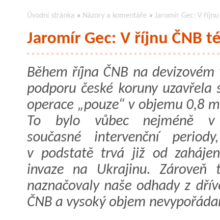
Úvodní stránka
»
Názory a komentáře
»
Jaromír Gec: V říjn
Jaromír Gec: V říjnu ČNB 
Během října ČNB na devizovém 
podporu české koruny uzavřela 
operace „pouze“ v objemu 0,8 mi
To bylo vůbec nejméně v
současné intervenční periody
v podstatě trvá již od zahájen
invaze na Ukrajinu. Zároveň 
naznačovaly naše odhady z dřív
ČNB a vysoký objem nevypořádaný