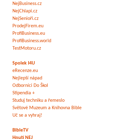
NejBusiness.cz
NejChlapi.cz
NejSenioři.cz
ProdejFirem.eu
ProfiBusiness.eu
ProfiBusiness.world
TestMotoru.cz
Spolek I4U
eRecenze.eu
Nejlepší nápad
Odborníci Do Škol
Stipendia +
Studuj techniku a řemeslo
Světové Muzeum a Knihovna Bible
Uč se a vyhraj!
BibleTV
Hnutí NEJ