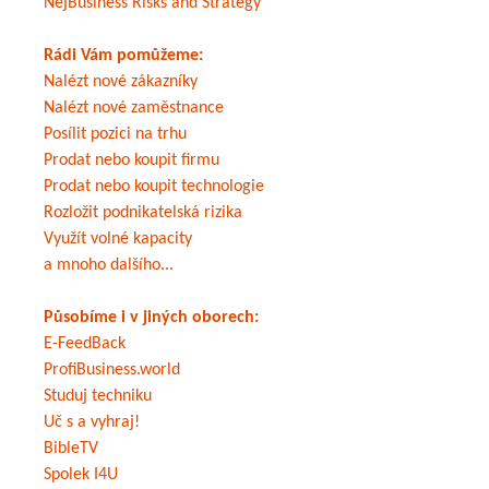
NejBusiness Risks and Strategy
Rádi Vám pomůžeme:
Nalézt nové zákazníky
Nalézt nové zaměstnance
Posílit pozici na trhu
Prodat nebo koupit firmu
Prodat nebo koupit technologie
Rozložit podnikatelská rizika
Využít volné kapacity
a mnoho dalšího...
Působíme i v jiných oborech:
E-FeedBack
ProfiBusiness.world
Studuj techniku
Uč s a vyhraj!
BibleTV
Spolek I4U