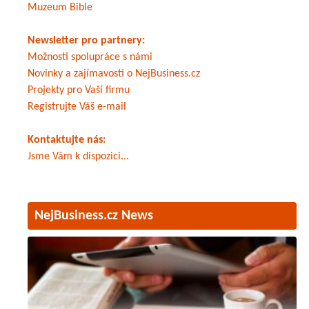
Muzeum Bible
Newsletter pro partnery:
Možnosti spolupráce s námi
Novinky a zajímavosti o NejBusiness.cz
Projekty pro Vaší firmu
Registrujte Váš e-mail
Kontaktujte nás:
Jsme Vám k dispozici...
NejBusiness.cz News