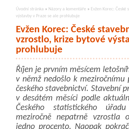
Úvodní stránka
»
Názory a komentáře
»
Evžen Korec: České s
výstavby v Praze se ale prohlubuje
Evžen Korec: České stavebn
vzrostlo, krize bytové výst
prohlubuje
Říjen je prvním měsícem letošní
v němž nedošlo k meziročnímu 
českého stavebnictví. Stavební 
v desátém měsíci podle aktuáln
Českého statistického úřadu
meziročně nepatrně vzrostla 
jedno procento. Naopak pokrač