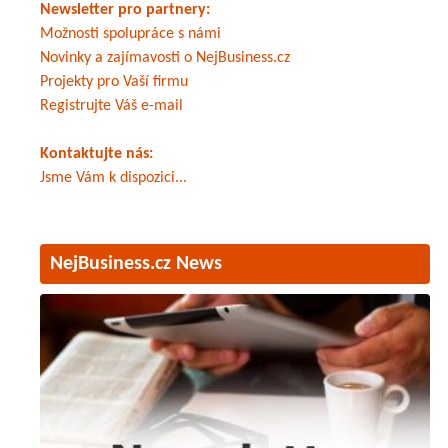
Newsletter pro partnery:
Možnosti spolupráce s námi
Novinky a zajímavosti o NejBusiness.cz
Projekty pro Vaší firmu
Registrujte Váš e-mail
Kontaktujte nás:
Jsme Vám k dispozici...
NejBusiness.cz News