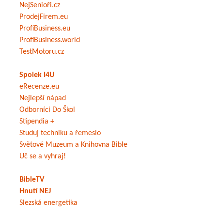
NejSenioři.cz
ProdejFirem.eu
ProfiBusiness.eu
ProfiBusiness.world
TestMotoru.cz
Spolek I4U
eRecenze.eu
Nejlepší nápad
Odborníci Do Škol
Stipendia +
Studuj techniku a řemeslo
Světové Muzeum a Knihovna Bible
Uč se a vyhraj!
BibleTV
Hnutí NEJ
Slezská energetika