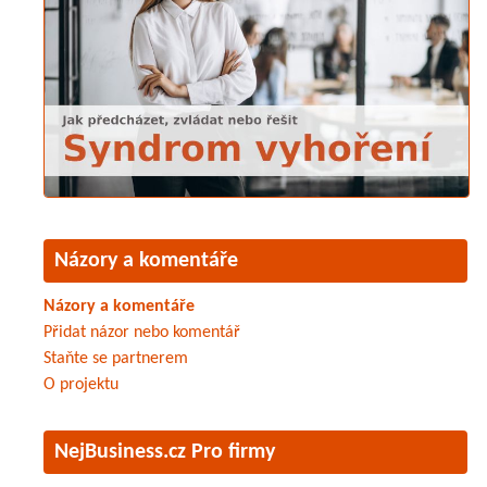
Názory a komentáře
Názory a komentáře
Přidat názor nebo komentář
Staňte se partnerem
O projektu
NejBusiness.cz Pro firmy