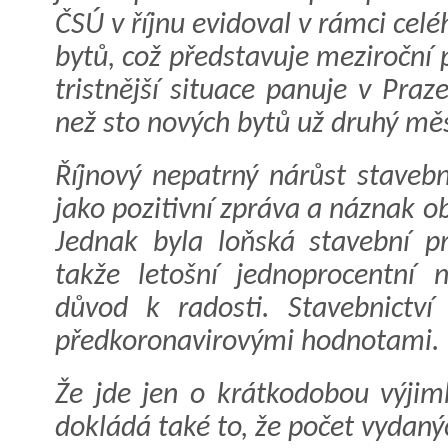
ČSÚ v říjnu evidoval v rámci cel
bytů, což představuje meziroční 
tristnější situace panuje v Pra
než sto nových bytů už druhý měs
Říjnový nepatrný nárůst staveb
jako pozitivní zpráva a náznak o
Jednak byla loňská stavební pr
takže letošní jednoprocentní 
důvod k radosti. Stavebnictví
předkoronavirovými hodnotami.
Že jde jen o krátkodobou výjim
dokládá také to, že počet vydaný