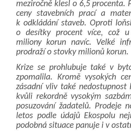
meziročně klesl o 6,5 procenta. 
ceny stavebních prací a mater
k odkládání staveb. Oproti loňs
o desítky procent více, což
miliony korun navíc. Velké inf
prodraží o stovky milionů korun.
Krize se prohlubuje také v byt
zpomalila. Kromě vysokých ce
zásadní vliv také nedostupnost
kvůli rekordně vysokým sazbá
posuzování žadatelů. Prodeje n
letos podle údajů Ekospolu nej
podobná situace panuje i v ostat