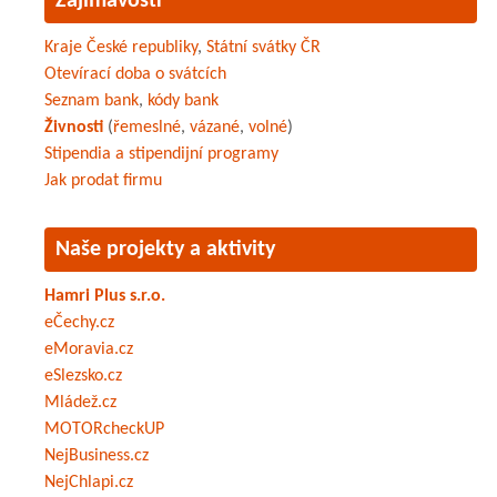
Zajímavosti
Kraje České republiky
,
Státní svátky ČR
Otevírací doba o svátcích
Seznam bank
,
kódy bank
Živnosti
(
řemeslné
,
vázané
,
volné
)
Stipendia a stipendijní programy
Jak prodat firmu
Naše projekty a aktivity
Hamri Plus s.r.o.
eČechy.cz
eMoravia.cz
eSlezsko.cz
Mládež.cz
MOTORcheckUP
NejBusiness.cz
NejChlapi.cz