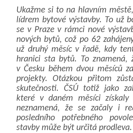
Ukažme si to na hlavním městě,
lídrem bytové výstavby. To už b
se v Praze v rámci nové výstav
nových bytů, což po 62 zahájený
už druhý měsíc v řadě, kdy tent
hranici sta bytů. To znamená, 
v Česku během dvou měsíců zah
projekty. Otázkou přitom zůs
skutečnosti. ČSÚ totiž jako za
které v daném měsíci získaly 
neznamená, že se začaly i re
posledního potřebného povol
stavby může být určitá prodleva.