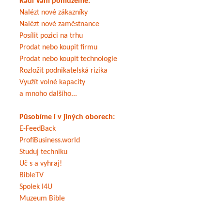
Rádi Vám pomůžeme:
Nalézt nové zákazníky
Nalézt nové zaměstnance
Posílit pozici na trhu
Prodat nebo koupit firmu
Prodat nebo koupit technologie
Rozložit podnikatelská rizika
Využít volné kapacity
a mnoho dalšího...
Působíme i v jiných oborech:
E-FeedBack
ProfiBusiness.world
Studuj techniku
Uč s a vyhraj!
BibleTV
Spolek I4U
Muzeum Bible