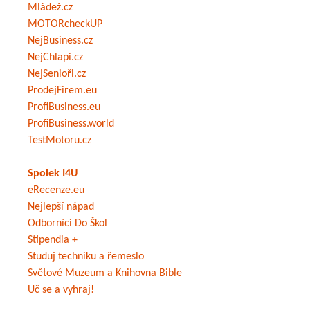
Mládež.cz
MOTORcheckUP
NejBusiness.cz
NejChlapi.cz
NejSenioři.cz
ProdejFirem.eu
ProfiBusiness.eu
ProfiBusiness.world
TestMotoru.cz
Spolek I4U
eRecenze.eu
Nejlepší nápad
Odborníci Do Škol
Stipendia +
Studuj techniku a řemeslo
Světové Muzeum a Knihovna Bible
Uč se a vyhraj!