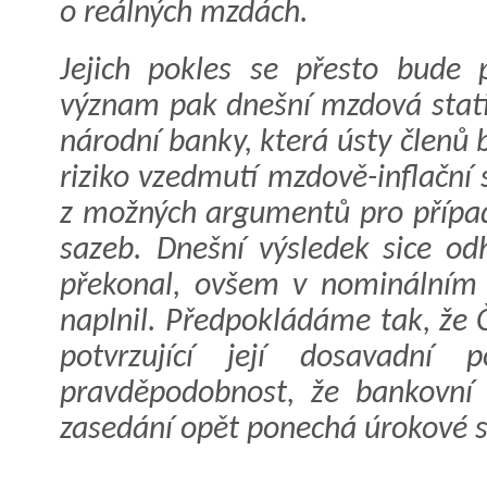
o reálných mzdách.
Jejich pokles se přesto bude 
význam pak dnešní mzdová statis
národní banky, která ústy členů
riziko vzedmutí mzdově-inflační 
z možných argumentů pro případ
sazeb. Dnešní výsledek sice od
překonal, ovšem v nominálním 
naplnil. Předpokládáme tak, že 
potvrzující její dosavadní
pravděpodobnost, že bankovní
zasedání opět ponechá úrokové 