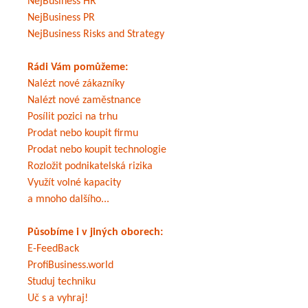
NejBusiness HR
NejBusiness PR
NejBusiness Risks and Strategy
Rádi Vám pomůžeme:
Nalézt nové zákazníky
Nalézt nové zaměstnance
Posílit pozici na trhu
Prodat nebo koupit firmu
Prodat nebo koupit technologie
Rozložit podnikatelská rizika
Využít volné kapacity
a mnoho dalšího...
Působíme i v jiných oborech:
E-FeedBack
ProfiBusiness.world
Studuj techniku
Uč s a vyhraj!