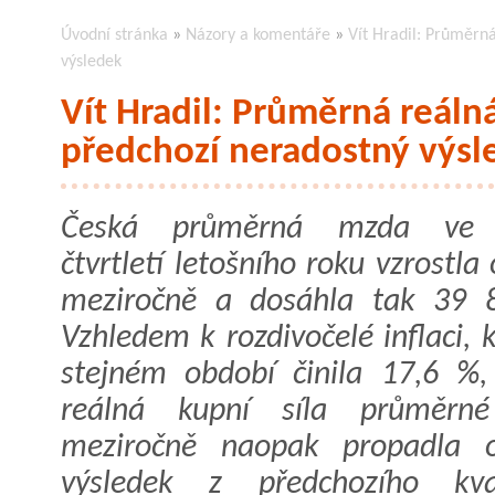
Úvodní stránka
»
Názory a komentáře
»
Vít Hradil: Průměrn
výsledek
Vít Hradil: Průměrná reál
předchozí neradostný výsl
Česká průměrná mzda ve 
čtvrtletí letošního roku vzrostla
meziročně a dosáhla tak 39 
Vzhledem k rozdivočelé inflaci, 
stejném období činila 17,6 %
reálná kupní síla průměrn
meziročně naopak propadla 
výsledek z předchozího kva