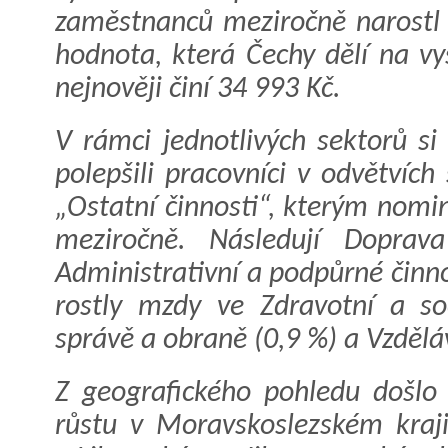
zaměstnanců meziročně narostl
hodnota, která Čechy dělí na vyš
nejnověji činí 34 993 Kč.
V rámci jednotlivých sektorů si 
polepšili pracovníci v odvětvíc
„Ostatní činnosti“, kterým nomi
meziročně. Následují Doprav
Administrativní a podpůrné činn
rostly mzdy ve Zdravotní a soc
správě a obraně (0,9 %) a Vzdělá
Z geografického pohledu došlo
růstu v Moravskoslezském kraji