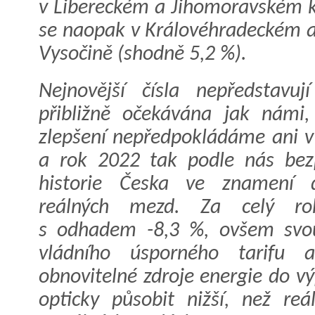
v Libereckém a Jihomoravském kr
se naopak v Královéhradeckém a
Vysočině (shodně 5,2 %).
Nejnovější čísla nepředstavu
přibližně očekávána jak námi,
zlepšení nepředpokládáme ani v 
a rok 2022 tak podle nás bez
historie Česka ve znamení d
reálných mezd. Za celý r
s odhadem -8,3 %, ovšem svou
vládního úsporného tarifu 
obnovitelné zdroje energie do vý
opticky působit nižší, než reá