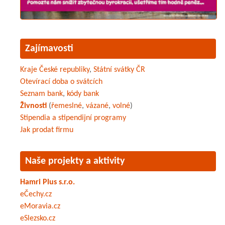
Zajímavosti
Kraje České republiky
,
Státní svátky ČR
Otevírací doba o svátcích
Seznam bank
,
kódy bank
Živnosti
(
řemeslné
,
vázané
,
volné
)
Stipendia a stipendijní programy
Jak prodat firmu
Naše projekty a aktivity
Hamri Plus s.r.o.
eČechy.cz
eMoravia.cz
eSlezsko.cz