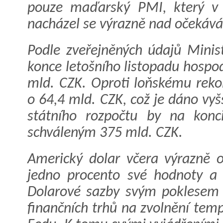
pouze maďarský PMI, který v 
nacházel se výrazně nad očekává
Podle zveřejněných údajů Minist
konce letošního listopadu hospod
mld. CZK. Oproti loňskému reko
o 64,4 mld. CZK, což je dáno vyš
státního rozpočtu by na konc
schváleným 375 mld. CZK.
Americký dolar včera výrazně os
jedno procento své hodnoty a
Dolarové sazby svým poklesem 
finančních trhů na zvolnění tem