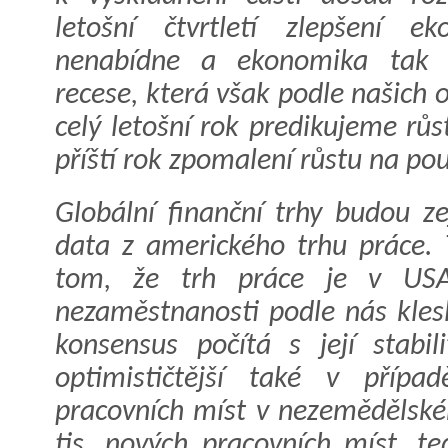
letošní čtvrtletí zlepšení ek
nenabídne a ekonomika tak 
recese, která však podle našich
celý letošní rok predikujeme r
příští rok zpomalení růstu na po
Globální finanční trhy budou z
data z amerického trhu práce.
tom, že trh práce je v USA
nezaměstnanosti podle nás kles
konsensus počítá s její stabi
optimističtější také v přípa
pracovních míst v nezemědělsk
tis. nových pracovních míst, t