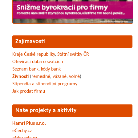
Zajímavosti
Kraje České republiky
,
Státní svátky ČR
Otevírací doba o svátcích
Seznam bank
,
kódy bank
Živnosti
(
řemeslné
,
vázané
,
volné
)
Stipendia a stipendijní programy
Jak prodat firmu
Naše projekty a aktivity
Hamri Plus s.r.o.
eČechy.cz