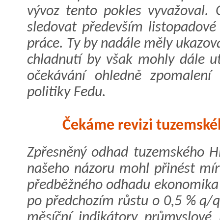
vývoz tento pokles vyvažoval. 
sledovat především listopadové 
práce. Ty by nadále měly ukazov
chladnutí by však mohly dále u
očekávání ohledně zpomalení
politiky Fedu.
Čekáme revizi tuzemské
Zpřesněný odhad tuzemského HDP
našeho názoru mohl přinést mír
předběžného odhadu ekonomika m
po předchozím růstu o 0,5 % q/
měsíční indikátory průmyslové