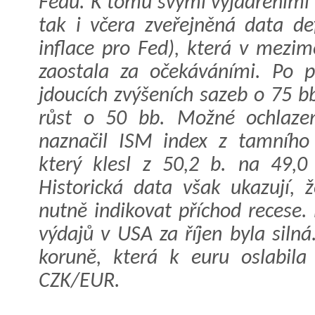
Fedu. K tomu svými vyjádřeními 
tak i včera zveřejněná data de
inflace pro Fed), která v mezim
zaostala za očekáváními. Po p
jdoucích zvýšeních sazeb o 75 b
růst o 50 bb. Možné ochlaze
naznačil ISM index z tamního 
který klesl z 50,2 b. na 49,0
Historická data však ukazují, 
nutně indikovat příchod recese
výdajů v USA za říjen byla silná
koruně, která k euru oslabila
CZK/EUR.