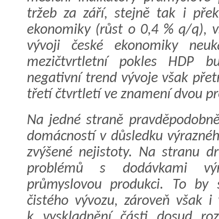
tržeb za září, stejně tak i př
ekonomiky (růst o 0,4 % q/q), v
vývoji české ekonomiky neuk
mezičtvrtletní pokles HDP b
negativní trend vývoje však přet
třetí čtvrtletí ve znamení dvou p
Na jedné straně pravděpodobně
domácností v důsledku výraznéh
zvýšené nejistoty. Na stranu d
problémů s dodávkami výr
průmyslovou produkci. To by 
čistého vývozu, zároveň však i
k vyskladnění části dosud roz