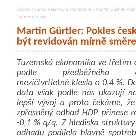
Úvodní stránka
»
Názory a komentáře
»
Martin Gürtler: Pok
směrem vzhůru
Martin Gürtler: Pokles če
být revidován mírně směr
Tuzemská ekonomika ve třetím čt
podle předběžného o
mezičtvrtletně klesla o 0,4 %. 
data však podle nás ukazují n
lepší vývoj a proto čekáme, že
zpřesněný odhad HDP přinese re
-0,1 % q/q. Z hlediska struktur
odhadu podílela hlavně spotřeb