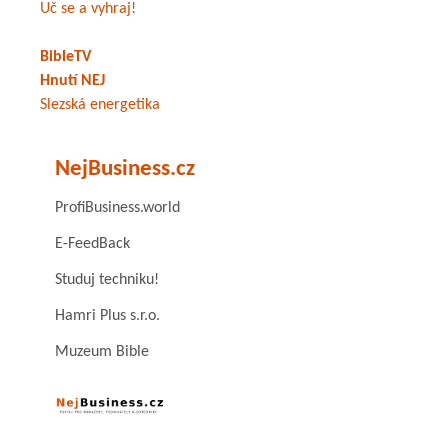
Uč se a vyhraj!
BibleTV
Hnutí NEJ
Slezská energetika
NejBusiness.cz
ProfiBusiness.world
E-FeedBack
Studuj techniku!
Hamri Plus s.r.o.
Muzeum Bible