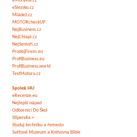
eMoravia.cz
eSlezsko.cz
Mládež.cz
MOTORcheckUP
NejBusiness.cz
NejChlapi.cz
NejSenioři.cz
ProdejFirem.eu
ProfiBusiness.eu
ProfiBusiness.world
TestMotoru.cz
Spolek I4U
eRecenze.eu
Nejlepší nápad
Odborníci Do Škol
Stipendia +
Studuj techniku a řemeslo
Světové Muzeum a Knihovna Bible