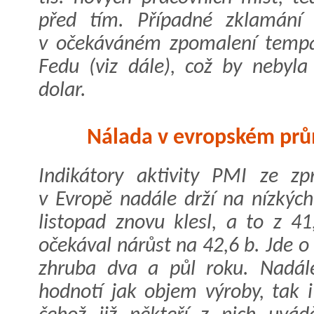
před tím. Případné zklamání 
v očekáváném zpomalení tempa
Fedu (viz dále), což by nebyl
dolar.
Nálada v evropském prů
Indikátory aktivity PMI ze zp
v Evropě nadále drží na nízkýc
listopad znovu klesl, a to z 4
očekával nárůst na 42,6 b. Jde o
zhruba dva a půl roku. Nadále
hodnotí jak objem výroby, tak 