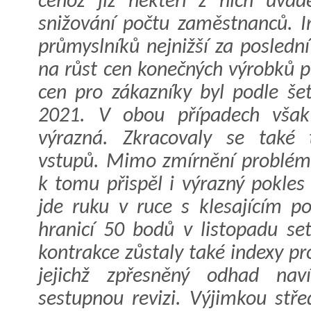
čehož již někteří z nich uvádě
snižování počtu zaměstnanců. I
průmyslníků nejnižší za poslední
na růst cen konečných výrobků p
cen pro zákazníky byl podle še
2021. V obou případech však
výrazná. Zkracovaly se také 
vstupů. Mimo zmírnění problémů
k tomu přispěl i výrazný pokles
jde ruku v ruce s klesajícím 
hranicí 50 bodů v listopadu se
kontrakce zůstaly také indexy p
jejichž zpřesněný odhad naví
sestupnou revizi. Výjimkou stř